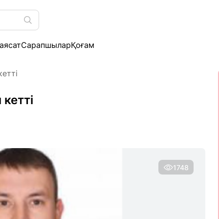
аясат
Сарапшылар
Қоғам
кетті
 кетті
1748