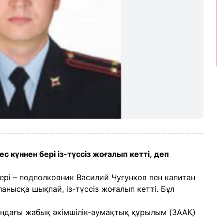
 күннен бері із-түссіз жоғалып кетті, деп
ері – подполковник Василий Чугунков пен капитан
анысқа шықпай, із-түссіз жоғалып кетті. Бұл
ндағы жабық әкімшілік-аумақтық құрылым (ЗААҚ)