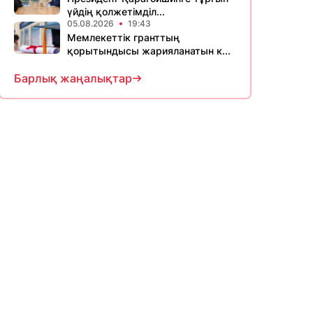
үйдің қолжетімділ...
05.08.2026
19:43
Мемлекеттік гранттың
қорытындысы жарияланатын к...
Барлық жаңалықтар