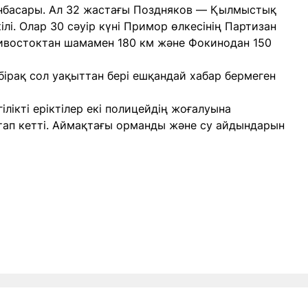
басары. Ал 32 жастағы Поздняков — Қылмыстық
лі. Олар 30 сәуір күні Примор өлкесінің Партизан
ивостоктан шамамен 180 км және Фокинодан 150
 бірақ сол уақыттан бері ешқандай хабар бермеген
лікті еріктілер екі полицейдің жоғалуына
тап кетті. Аймақтағы орманды және су айдындарын