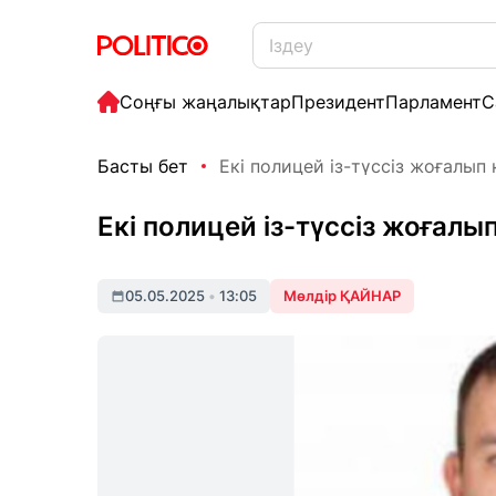
Соңғы жаңалықтар
Президент
Парламент
С
Басты бет
Екі полицей із-түссіз жоғалып 
Екі полицей із-түссіз жоғалып
05.05.2025
•
13:05
Мөлдір ҚАЙНАР