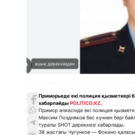
ашық дереккөзден
Приморьеде екі полиция қызметкері бес
хабарлайды
POLITICO.KZ
.
Примор өлкесінде екі полиция қызметк
Максим Поздняков бес күннен бері байл
туралы SHOT дереккөзі хабарлады.
38 жастағы Чугунков — Фокино қаласы