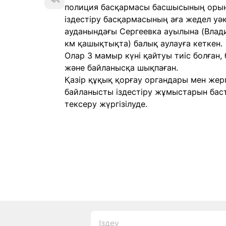
полиция басқармасы басшысының орын
іздестіру басқармасының аға жедел уәкі
ауданындағы Сергеевка ауылына (Влад
км қашықтықта) балық аулауға кеткен.
Олар 3 мамыр күні қайтуы тиіс болған,
және байланысқа шықпаған.
Қазір құқық қорғау органдары мен жергі
байланысты іздестіру жұмыстарын бас
тексеру жүргізілуде.