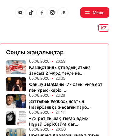
Меню
KZ
Соңғы жаңалықтар
05.08.2026
23:29
Қазақстандықтардың атына
заңсыз 2 млрд теңге не...
05.08.2026
22:35
Феншуй маманы: 77 саны үйге өрт
пен ұрыс-керіс ...
05.08.2026
22:28
Заттыбек Көпбосыновтың
Назарбаевқа жасаған паро...
05.08.2026
21:41
«72 рет пышақ тығар едім»:
Нұрай Серікбайға қат...
05.08.2026
20:36
Президент Қарағойшинге тұрғын