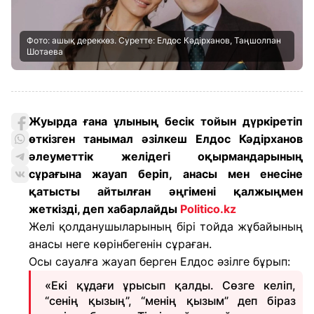
Фото: ашық дереккөз. Суретте: Елдос Кәдірханов, Таңшолпан
Шотаева
Жуырда ғана ұлының бесік тойын дүркіретіп
өткізген танымал әзілкеш Елдос Кәдірханов
әлеуметтік желідегі оқырмандарының
сұрағына жауап беріп, анасы мен енесіне
қатысты айтылған әңгімені қалжыңмен
жеткізді, деп хабарлайды
Politico.kz
Желі қолданушыларының бірі тойда жұбайының
анасы неге көрінбегенін сұраған.
Осы сауалға жауап берген Елдос әзілге бұрып:
«Екі құдағи ұрысып қалды. Сөзге келіп,
“сенің қызың”, “менің қызым” деп біраз