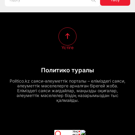
Үстіге
Политико туралы
Politico.kz саяси-әлеуметтік порталы – еліміздегі саяси,
әлеуметтік мәселелерге арналған бірегей жоба.
Еліміздегі саяси жағдайлар, маңызды оқиғалар,
әлеуметтік мәселелер біздің назарымыздан тыс
қалмайды.