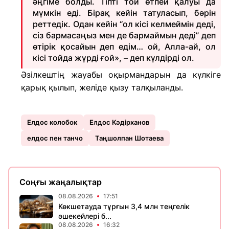
әңгіме болды. Тіпті той өтпей қалуы да
мүмкін еді. Бірақ кейін татуласып, бәрін
реттедік. Одан кейін “ол кісі келмеймін деді,
сіз бармасаңыз мен де бармаймын деді” деп
өтірік қосайын деп едім… ой, Алла-ай, ол
кісі тойда жүрді ғой», – деп күлдірді ол.
Әзілкештің жауабы оқырмандарын да күлкіге
қарық қылып, желіде қызу талқыланды.
Елдос колобок
Елдос Кәдірханов
елдос пен танчо
Таңшолпан Шотаева
Соңғы жаңалықтар
08.08.2026
17:51
Көкшетауда тұрғын 3,4 млн теңгелік
әшекейлері б...
08.08.2026
16:32