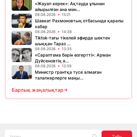
«Жауап керек»: Ақтауда ұлынан
айырылған ана мин...
08.08.2026
15:21
Шавкат Рахмоновтың отбасында қаралы
хабар
08.08.2026
14:38
Tiktok-тағы тікелей эфирде шектен
шыққан Тараз ...
08.08.2026
13:35
«Сараптама бәрін өзгертті»: Арман
Дүйсеновтің ә...
08.08.2026
12:39
Министр грантқа түсе алмаған
талапкерлерге маңы...
Барлық жаңалықтар
Табу