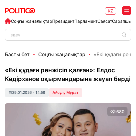
KZ
Соңғы жаңалықтар
Президент
Парламент
Саясат
Сарапшыл
Басты бет
Соңғы жаңалықтар
«Екі құдағи ренжі
«Екі құдағи ренжісіп қалған»: Елдос
Кәдірханов оқырмандарына жауап берді
29.01.2026
•
14:58
Айсұлу Мұрат
680