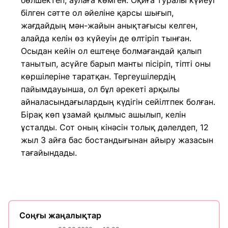
бөлшектеп, аулаға көмген. Оқиға туралы күйеуі
білген сәтте ол әйеліне қарсы шығып,
жағдайдың мән-жайын анықтағысы келген,
алайда келін өз күйеуін де өлтіріп тынған.
Осыдан кейін ол ештеңе болмағандай қалып
танытып, асүйге барып манты пісіріп, тіпті оны
көршілеріне таратқан. Тергеушілердің
пайымдауынша, ол бұл әрекеті арқылы
айналасындағылардың күдігін сейілтпек болған.
Бірақ көп ұзамай қылмыс ашылып, келін
ұсталды. Сот оның кінәсін толық дәлелдеп, 12
жыл 3 айға бас бостандығынан айыру жазасын
тағайындады.
Соңғы жаңалықтар