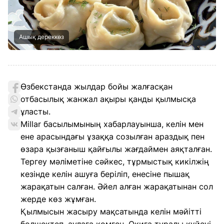
Ашық дереккөз
Өзбекстанда жылдар бойы жалғасқан
отбасылық жанжал ақыры қанды қылмысқа
ұласты.
Millar басылымының хабарлауынша, келін мен
ене арасындағы ұзаққа созылған араздық пен
өзара қызғаныш қайғылы жағдаймен аяқталған.
Тергеу мәліметіне сәйкес, тұрмыстық кикілжің
кезінде келін ашуға беріліп, енесіне пышақ
жарақатын салған. Әйел алған жарақатынан сол
жерде көз жұмған.
Қылмысын жасыру мақсатында келін мәйітті