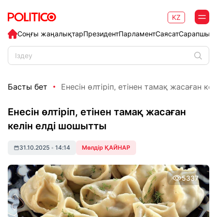
KZ
Соңғы жаңалықтар
Президент
Парламент
Саясат
Сарапшыл
Басты бет
Енесін өлтіріп, етінен тамақ жасаған келі
Енесін өлтіріп, етінен тамақ жасаған
келін елді шошытты
31.10.2025
•
14:14
Мөлдір ҚАЙНАР
5337