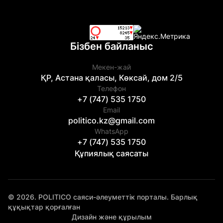
Бізбен байланыс
Мекен-жай
ҚР, Астана қаласы, Көксай, дом 2/5
Телефон
+7 (747) 535 1750
Email
politico.kz@gmail.com
WhatsApp
+7 (747) 535 1750
Құпиялық саясаты
© 2026. POLITICO саяси-әлеуметтік порталы. Барлық
құқықтар қорғалған
Дизайн және құрылым