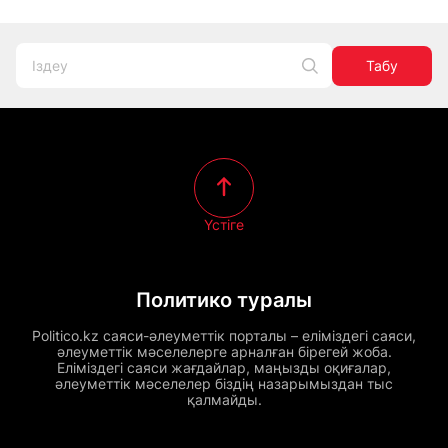
Табу
Үстіге
Политико туралы
Politico.kz саяси-әлеуметтік порталы – еліміздегі саяси,
әлеуметтік мәселелерге арналған бірегей жоба.
Еліміздегі саяси жағдайлар, маңызды оқиғалар,
әлеуметтік мәселелер біздің назарымыздан тыс
қалмайды.