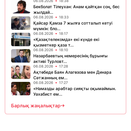
06.08.2026
18:38
Бекболат Тілеухан: Анам қайтқан соң, бес
жылдай...
06.08.2026
18:33
Қайсар Қамза 7 жылға сотталып кетуі
мүмкін: бло...
06.08.2026
18:17
«Қазақтелекомда» екі күнде екі
қызметкер қаза т...
06.08.2026
18:10
Назарбаевтың немересінің бұрынғы
активі Турловт...
06.08.2026
17:28
Ақтөбеде Баян Алагөзова мен Динара
Сәтжанның ем...
06.08.2026
17:27
«Намазды арабтар сияқты оқымаймын.
Уахабист ем...
Барлық жаңалықтар