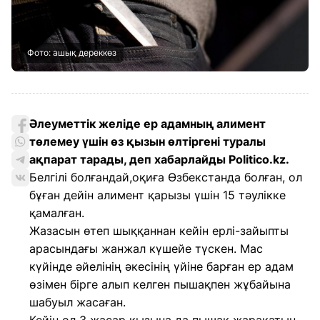
Фото: ашық дереккөз
Әлеуметтік желіде ер адамның алимент
төлемеу үшін өз қызын өлтіргені туралы
ақпарат тарады, деп хабарлайды Politico.kz.
Белгілі болғандай,оқиға Өзбекстанда болған, ол
бұған дейін алимент қарызы үшін 15 тәулікке
қамалған.
Жазасын өтеп шыққаннан кейін ерлі-зайыпты
арасындағы жанжал күшейе түскен. Мас
күйінде әйелінің әкесінің үйіне барған ер адам
өзімен бірге алып келген пышақпен жұбайына
шабуыл жасаған.