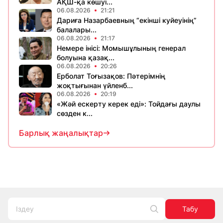
АҚШ-қа көшуі...
06.08.2026
21:21
Дариға Назарбаевның “екінші куйеуінің”
балалары...
06.08.2026
21:17
Немере інісі: Момышұлының генерал
болуына қазақ...
06.08.2026
20:26
Ерболат Тоғызақов: Пәтерімнің
жоқтығынан үйленб...
06.08.2026
20:19
«Жәй ескерту керек еді»: Тойдағы даулы
сөзден к...
Барлық жаңалықтар
Табу