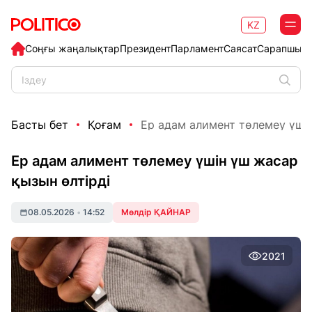
KZ
Соңғы жаңалықтар
Президент
Парламент
Саясат
Сарапшыл
Басты бет
Қоғам
Ер адам алимент төлемеу үшін
Ер адам алимент төлемеу үшін үш жасар
қызын өлтірді
08.05.2026
•
14:52
Мөлдір ҚАЙНАР
2021