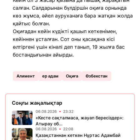
Кейін ол 3 жасар қызына да пышақ жарақатын
салған. Салдарынан бүлдіршін оқиға орнында
көз жұмса, әйел ауруханаға бара жатқан жолда
қайтыс болған.
Оқиғадан кейін күдікті қашып кеткенімен,
кейіннен ұсталған. Сот оны қасақана кісі
өлтіргені үшін кінәлі деп танып, 19 жылға бас
бостандығынан айырды.
Алимент
ер адам
Оқиға
Өзбекстан
Соңғы жаңалықтар
06.08.2026
23:32
«Кесте сақталмаса, жауап бересіздер»:
Атырау об...
06.08.2026
22:08
Қазақстаннан кеткен Нұртас Адамбай