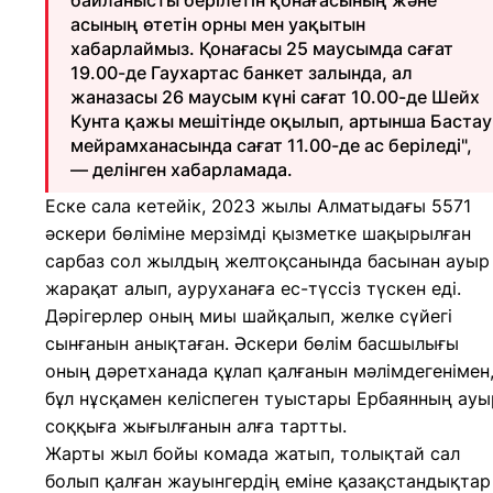
байланысты берілетін қонағасының және
асының өтетін орны мен уақытын
хабарлаймыз. Қонағасы 25 маусымда сағат
19.00-де Гаухартас банкет залында, ал
жаназасы 26 маусым күні сағат 10.00-де Шейх
Кунта қажы мешітінде оқылып, артынша Бастау
мейрамханасында сағат 11.00-де ас беріледі",
— делінген хабарламада.
Еске сала кетейік, 2023 жылы Алматыдағы 5571
әскери бөліміне мерзімді қызметке шақырылған
сарбаз сол жылдың желтоқсанында басынан ауыр
жарақат алып, ауруханаға ес-түссіз түскен еді.
Дәрігерлер оның миы шайқалып, желке сүйегі
сынғанын анықтаған. Әскери бөлім басшылығы
оның дәретханада құлап қалғанын мәлімдегенімен
бұл нұсқамен келіспеген туыстары Ербаянның ауы
соққыға жығылғанын алға тартты.
Жарты жыл бойы комада жатып, толықтай сал
болып қалған жауынгердің еміне қазақстандықтар