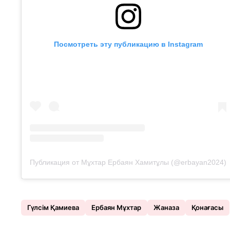
Посмотреть эту публикацию в Instagram
Публикация от Мұхтар Ербаян Хамитұлы (@erbayan2024)
Гүлсім Қамиева
Ербаян Мұхтар
Жаназа
Қонағасы