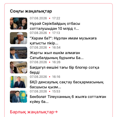
Соңғы жаңалықтар
07.08.2026
17:22
Нұрай Серікбайдың отбасы
сотталушыдан 10 млрд т...
07.08.2026
17:13
"Харам ба?": Нұрлан имам музыкаға
қатысты пікір...
07.08.2026
16:54
Жарты жыл ешкім алмаған
Сатыбалдының бұрынғы Ба...
07.08.2026
16:26
Бағдагүл емшіні тағы бір блогер сотқа
берді
07.08.2026
16:16
БҚО денсаулық сақтау басқармасының
басшысы қызм...
07.08.2026
15:53
Бекболат Тілеуханның 6 жылға сотталған
күйеу ба...
Барлық жаңалықтар