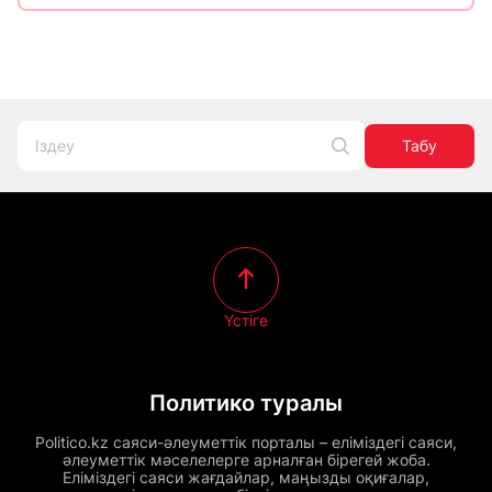
Табу
Үстіге
Политико туралы
Politico.kz саяси-әлеуметтік порталы – еліміздегі саяси,
әлеуметтік мәселелерге арналған бірегей жоба.
Еліміздегі саяси жағдайлар, маңызды оқиғалар,