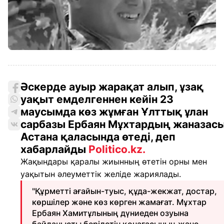
Әскерде ауыр жарақат алып, ұзақ
уақыт емделгеннен кейін 23
маусымда көз жұмған Ұлттық ұлан
сарбазы Ербаян Мұхтардың жаназас
Астана қаласында өтеді, деп
хабарлайды
Politico.kz.
Жақындары қаралы жиынның өтетін орны мен
уақытын әлеуметтік желіде жариялады.
"Құрметті ағайын-туыс, құда-жекжат, достар,
көршілер және көз көрген жамағат. Мұхтар
Ербаян Хамитұлының дүниеден озуына