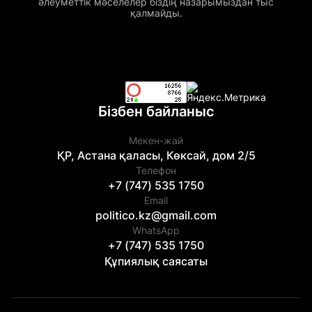
әлеуметтік мәселелер біздің назарымыздан тыс
қалмайды.
Бізбен байланыс
Мекен-жай
ҚР, Астана қаласы, Көксай, дом 2/5
Телефон
+7 (747) 535 1750
Email
politico.kz@gmail.com
WhatsApp
+7 (747) 535 1750
Құпиялық саясаты