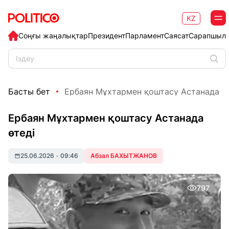
KZ
Соңғы жаңалықтар
Президент
Парламент
Саясат
Сарапшыл
Басты бет
Ербаян Мұхтармен қоштасу Астанада ө
Ербаян Мұхтармен қоштасу Астанада
өтеді
25.06.2026
•
09:46
Абзал БАХЫТЖАНОВ
797