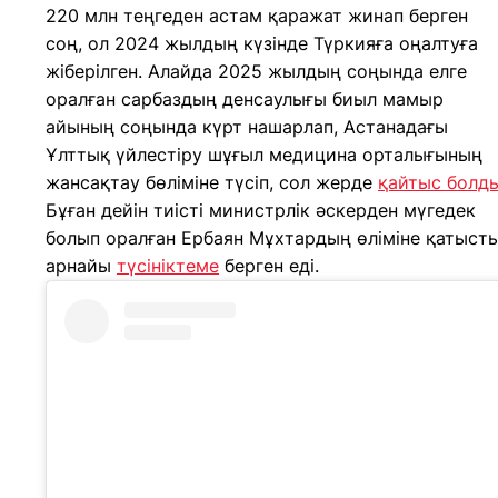
220 млн теңгеден астам қаражат жинап берген
соң, ол 2024 жылдың күзінде Түркияға оңалтуға
жіберілген. Алайда 2025 жылдың соңында елге
оралған сарбаздың денсаулығы биыл мамыр
айының соңында күрт нашарлап, Астанадағы
Ұлттық үйлестіру шұғыл медицина орталығының
жансақтау бөліміне түсіп, сол жерде
қайтыс болд
Бұған дейін тиісті министрлік әскерден мүгедек
болып оралған Ербаян Мұхтардың өліміне қатыст
арнайы
түсініктеме
берген еді.