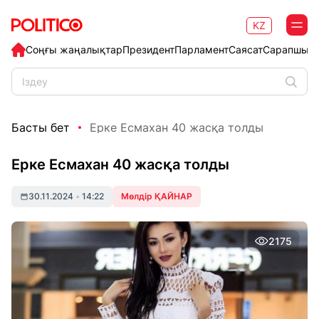
KZ
Соңғы жаңалықтар
Президент
Парламент
Саясат
Сарапшыл
Басты бет
Ерке Есмахан 40 жасқа толды
Ерке Есмахан 40 жасқа толды
30.11.2024
•
14:22
Мөлдір ҚАЙНАР
2175