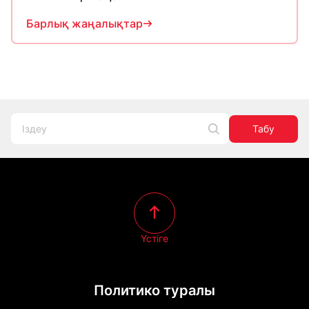
Барлық жаңалықтар
Табу
Үстіге
Политико туралы