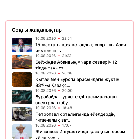
Соңғы жаңалықтар
10.08.2026
22:54
15 жастағы қазақстандық спортшы Азия
чемпионаты...
10.08.2026
21:22
Бейжіңде Абайдың «Қара сөздері» 12
тілде таныст...
10.08.2026
20:08
Қытай мен Еуропа арасындағы жүктің
83%-ы Қазақс...
10.08.2026
20:00
Бурабайда туристерді тасымалдаған
электроавтобу...
10.08.2026
18:48
Петропавл орталығында әйелдердің
гигиеналық зат...
10.08.2026
17:07
Жиһанкез: Ингушетияда қазақпын десем,
үйіне қон...