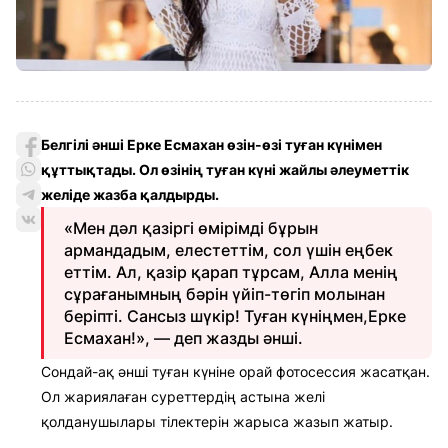
Белгілі әнші Ерке Есмахан өзін-өзі туған күнімен
құттықтады. Ол өзінің туған күні жайлы әлеуметтік
желіде жазба қалдырды.
«Мен дәл қазіргі өмірімді бұрын
армандадым, елестеттім, сол үшін еңбек
еттім. Ал, қазір қарап тұрсам, Алла менің
сұрағанымның бәрін үйіп-төгіп молынан
беріпті. Сансыз шүкір! Туған күніңмен,Ерке
Есмахан!», — деп жазды әнші.
Сондай-ақ әнші туған күніне орай фотосессия жасатқан.
Ол жариялаған суреттердің астына желі
қолданушылары тілектерін жарыса жазып жатыр.