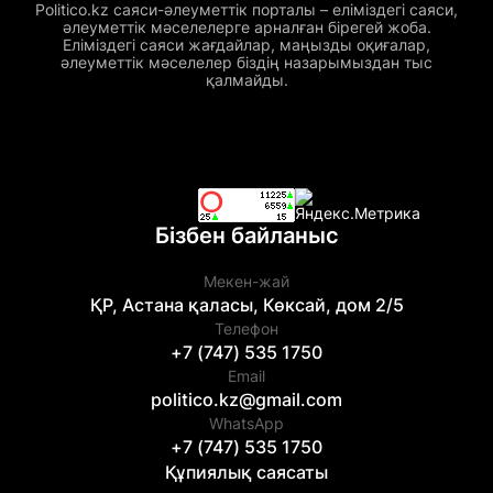
Politico.kz саяси-әлеуметтік порталы – еліміздегі саяси,
әлеуметтік мәселелерге арналған бірегей жоба.
Еліміздегі саяси жағдайлар, маңызды оқиғалар,
әлеуметтік мәселелер біздің назарымыздан тыс
қалмайды.
Бізбен байланыс
Мекен-жай
ҚР, Астана қаласы, Көксай, дом 2/5
Телефон
+7 (747) 535 1750
Email
politico.kz@gmail.com
WhatsApp
+7 (747) 535 1750
Құпиялық саясаты