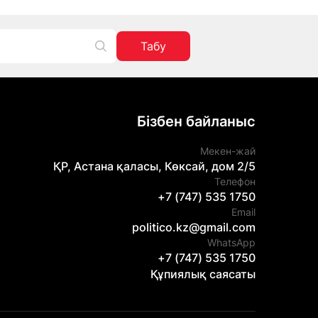
Табу
Бізбен байланыс
Мекен-жай
ҚР, Астана қаласы, Көксай, дом 2/5
Телефон
+7 (747) 535 1750
Email
politico.kz@gmail.com
WhatsApp
+7 (747) 535 1750
Құпиялық саясаты