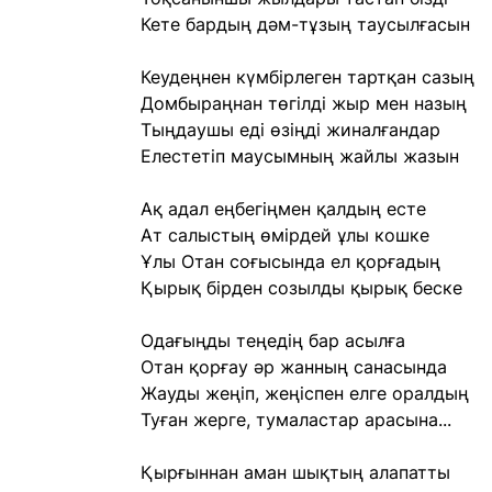
Кете бардың дәм-тұзың таусылғасын
Кеудеңнен күмбірлеген тартқан сазың
Домбыраңнан төгілді жыр мен назың
Тыңдаушы еді өзіңді жиналғандар
Елестетіп маусымның жайлы жазын
Ақ адал еңбегіңмен қалдың есте
Ат салыстың өмірдей ұлы кошке
Ұлы Отан соғысында ел қорғадың
Қырық бірден созылды қырық беске
Одағыңды теңедің бар асылға
Отан қорғау әр жанның санасында
Жауды жеңіп, жеңіспен елге оралдың
Туған жерге, тумаластар арасына...
Қырғыннан аман шықтың алапатты