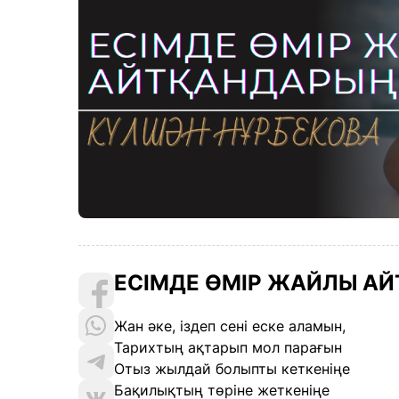
ЕСІМДЕ ӨМІР ЖАЙЛЫ А
Жан әке, іздеп сені еске аламын,
Тарихтың ақтарып мол парағын
Отыз жылдай болыпты кеткеніңе
Бақилықтың төріне жеткеніңе