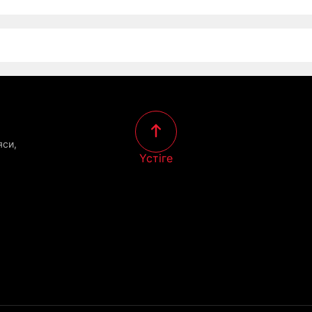
яси,
Үстіге