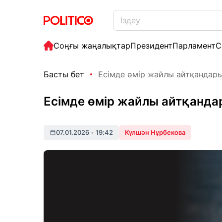
Соңғы жаңалықтар
Президент
Парламент
С
Басты бет
Есімде өмір жайлы айтқандар
Есімде өмір жайлы айтқанд
07.01.2026
•
19:42
Күлшән Нұрбекова