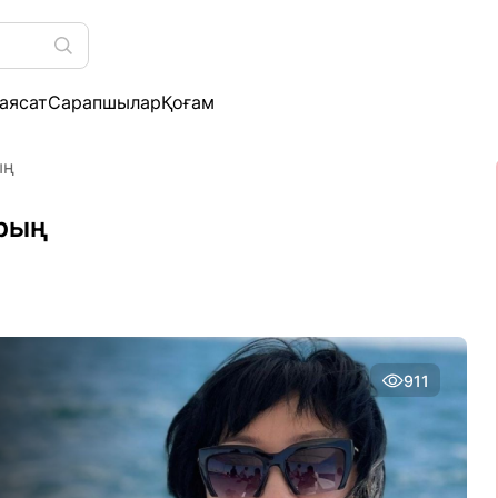
аясат
Сарапшылар
Қоғам
ың
арың
911