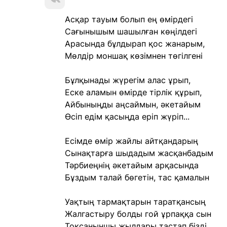
Асқар тауым болып ең өмірдегі
Сағынышым шашылған көңілдегі
Арасында бұлдырап қос жанарым,
Мөлдір моншақ көзімнен төгілгені
Бұлқынады жүрегім алас ұрып,
Еске аламын өмірде тірлік құрып,
Айбыныңды аңсаймын, әкетайым
Өсіп едім қасыңда еріп жүріп...
Есімде өмір жайлы айтқандарың
Сынақтарға шыдадым жасқанбадым
Тәрбиеңнің әкетайым арқасында
Бұздым талай бөгетін, тас қамалын
Уақтың тармақтарын таратқансың
Жалгастыру болды гой ұрпаққа сын
Тоқсаныншы жылдары тастап бізді