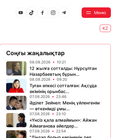
Меню
KZ
Соңғы жаңалықтар
08.08.2026
10:21
12 жылға сотталды: Нұрсұлтан
Назарбаевтың бұрын...
08.08.2026
09:20
Туған әпкесі сотталған: Ақсуда
әкімінің орынбас...
07.08.2026
23:46
Әділет Зейнел: Менің үйленгенім
— өткенімді ұмы...
07.08.2026
23:10
«Үнсіз қала алмаймын»: Айжан
Аймағанова әйелдер...
07.08.2026
22:54
"Діндар болып көрінемін деп