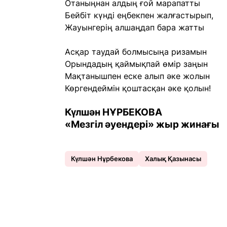
Отаныңнан алдың ғой марапатты
Бейбіт күнді еңбекпен жалғастырып,
Жауынгерің алшаңдап бара жатты
Асқар таудай болмысыңа ризамын
Орындадың қаймықпай өмір заңын
Мақтанышпен еске алып әке жолын
Көргендеймін қоштасқан әке қолын!
Күлшән НҰРБЕКОВА
«Мезгіл әуендері» жыр жинағы
Күлшән Нұрбекова
Халық Қазынасы