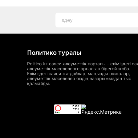
Политико туралы
Politico.kz саяси-әлеуметтік порталы – еліміздегі са
әлеуметтік мәселелерге арналған бірегей жоба.
Еліміздегі саяси жағдайлар, маңызды оқиғалар,
әлеуметтік мәселелер біздің назарымыздан тыс
қалмайды.