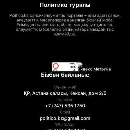
Политико туралы
Politico.kz саяси-әлеуметтік порталы – еліміздегі саяси,
әлеуметтік мәселелерге арналған бірегей жоба.
Еліміздегі саяси жағдайлар, маңызды оқиғалар,
әлеуметтік мәселелер біздің назарымыздан тыс
қалмайды.
Бізбен байланыс
Мекен-жай
ҚР, Астана қаласы, Көксай, дом 2/5
Телефон
+7 (747) 535 1750
Email
politico.kz@gmail.com
WhatsApp