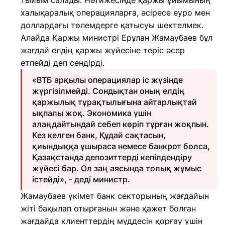
тыйым салады. Нәтижесінде қаржы ұйымының
халықаралық операцияларға, әсіресе еуро мен
доллардағы төлемдерге қатысуы шектелмек.
Алайда Қаржы министрі Ерұлан Жамаубаев бұл
жағдай елдің қаржы жүйесіне теріс әсер
етпейді деп сендірді.
«ВТБ арқылы операциялар іс жүзінде
жүргізілмейді. Сондықтан оның елдің
қаржылық тұрақтылығына айтарлықтай
ықпалы жоқ. Экономика үшін
алаңдайтындай себеп көріп тұрған жоқпын.
Кез келген банк, Құдай сақтасын,
қиындыққа ұшыраса немесе банкрот болса,
Қазақстанда депозиттерді кепілдендіру
жүйесі бар. Ол заң аясында толық жұмыс
істейді», - деді министр.
Жамаубаев үкімет банк секторының жағдайын
жіті бақылап отырғанын және қажет болған
жағдайда клиенттердің мүддесін қорғау үшін