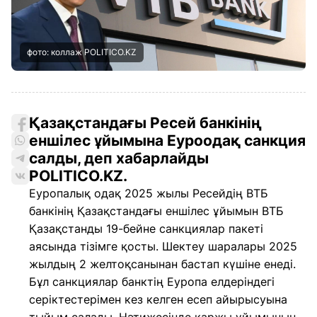
фото: коллаж POLITICO.KZ
Қазақстандағы Ресей банкінің
еншілес ұйымына Еуроодақ санкция
салды, деп хабарлайды
POLITICO.KZ.
Еуропалық одақ 2025 жылы Ресейдің ВТБ
банкінің Қазақстандағы еншілес ұйымын ВТБ
Қазақстанды 19-бейне санкциялар пакеті
аясында тізімге қосты. Шектеу шаралары 2025
жылдың 2 желтоқсанынан бастап күшіне енеді.
Бұл санкциялар банктің Еуропа елдеріндегі
серіктестерімен кез келген есеп айырысуына