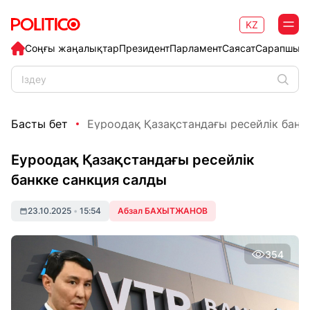
KZ
Соңғы жаңалықтар
Президент
Парламент
Саясат
Сарапшыл
Басты бет
Еуроодақ Қазақстандағы ресейлік банкке
Еуроодақ Қазақстандағы ресейлік
банкке санкция салды
23.10.2025
•
15:54
Абзал БАХЫТЖАНОВ
354