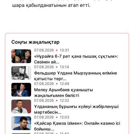
шара қабылданатынын атап өтті.
Соңғы жаңалықтар
07.08.2026
13:31
«Нұрайға 6-7 рет қана пышақ сұқтым»:
Сөзінен ай...
07.08.2026
13:14
Фельдшер Ұлдана Мырзуанның өліміне
қатысты терг...
07.08.2026
12:49
Мелеу Арынбаев қуанышты
жаңалығымен бөлісті
07.08.2026
12:32
Ұлдананың бұрынғы күйеуі жәбірленуші
мәртебесін...
07.08.2026
12:03
«Қайсар Қамза ізімен»: Онлайн казино ісі
бойынш...
07.08.2026
11:40