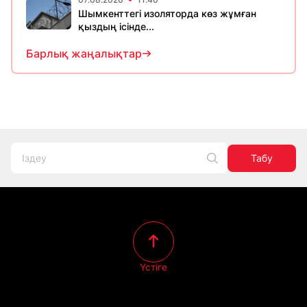
Шымкенттегі изоляторда көз жұмған
қыздың ісінде...
Барлық жаңалықтар
Табу
Үстіге