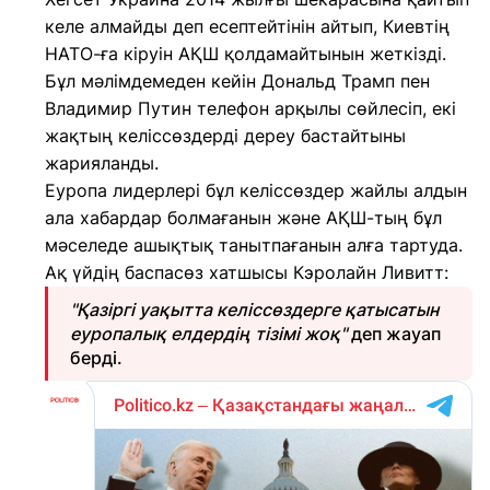
келе алмайды деп есептейтінін айтып, Киевтің
НАТО-ға кіруін АҚШ қолдамайтынын жеткізді.
Бұл мәлімдемеден кейін Дональд Трамп пен
Владимир Путин телефон арқылы сөйлесіп, екі
жақтың келіссөздерді дереу бастайтыны
жарияланды.
Еуропа лидерлері бұл келіссөздер жайлы алдын
ала хабардар болмағанын және АҚШ-тың бұл
мәселеде ашықтық танытпағанын алға тартуда.
Ақ үйдің баспасөз хатшысы Кэролайн Ливитт:
"Қазіргі уақытта келіссөздерге қатысатын
еуропалық елдердің тізімі жоқ"
деп жауап
берді.