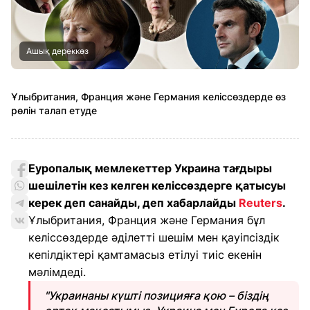
Ашық дереккөз
Ұлыбритания, Франция және Германия келіссөздерде өз
рөлін талап етуде
Еуропалық мемлекеттер Украина тағдыры
шешілетін кез келген келіссөздерге қатысуы
керек деп санайды, деп хабарлайды
Reuters
.
Ұлыбритания, Франция және Германия бұл
келіссөздерде әділетті шешім мен қауіпсіздік
кепілдіктері қамтамасыз етілуі тиіс екенін
мәлімдеді.
"Украинаны күшті позицияға қою – біздің