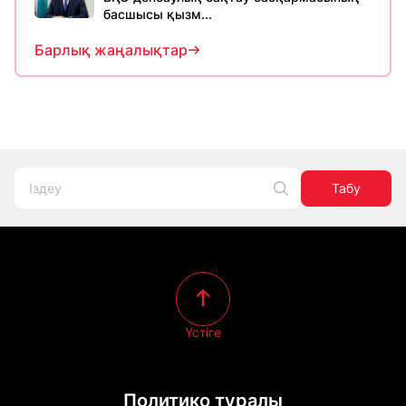
басшысы қызм...
Барлық жаңалықтар
Табу
Үстіге
Политико туралы