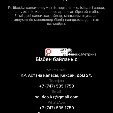
Politico.kz саяси-әлеуметтік порталы – еліміздегі саяси,
әлеуметтік мәселелерге арналған бірегей жоба.
Еліміздегі саяси жағдайлар, маңызды оқиғалар,
әлеуметтік мәселелер біздің назарымыздан тыс
қалмайды.
Бізбен байланыс
Мекен-жай
ҚР, Астана қаласы, Көксай, дом 2/5
Телефон
+7 (747) 535 1750
Email
politico.kz@gmail.com
WhatsApp
+7 (747) 535 1750