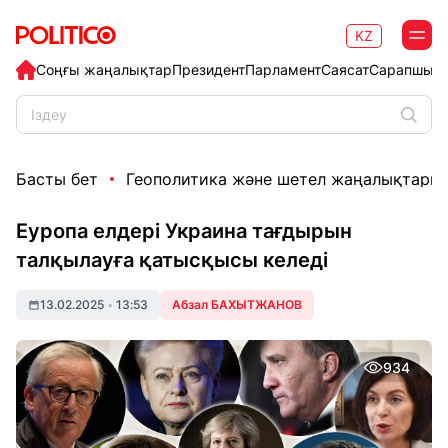
KZ
Соңғы жаңалықтар
Президент
Парламент
Саясат
Сарапшыл
Басты бет
Геополитика және шетел жаңалықтары
Еуропа елдері Украина тағдырын
талқылауға қатысқысы келеді
13.02.2025
•
13:53
Абзал БАХЫТЖАНОВ
934