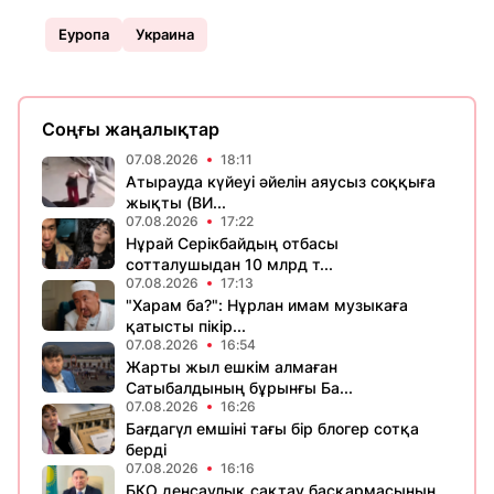
Еуропа
Украина
Соңғы жаңалықтар
07.08.2026
18:11
Атырауда күйеуі әйелін аяусыз соққыға
жықты (ВИ...
07.08.2026
17:22
Нұрай Серікбайдың отбасы
сотталушыдан 10 млрд т...
07.08.2026
17:13
"Харам ба?": Нұрлан имам музыкаға
қатысты пікір...
07.08.2026
16:54
Жарты жыл ешкім алмаған
Сатыбалдының бұрынғы Ба...
07.08.2026
16:26
Бағдагүл емшіні тағы бір блогер сотқа
берді
07.08.2026
16:16
БҚО денсаулық сақтау басқармасының