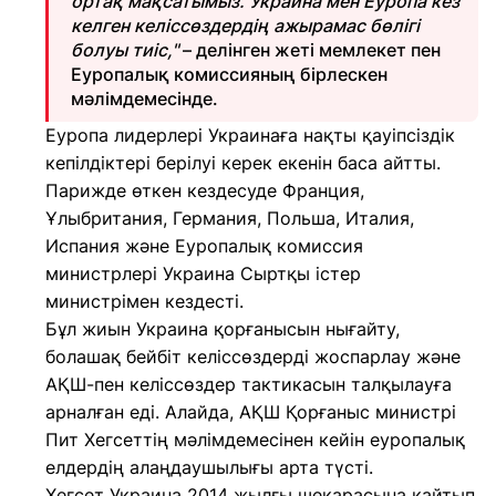
ортақ мақсатымыз. Украина мен Еуропа кез
келген келіссөздердің ажырамас бөлігі
болуы тиіс,"
– делінген жеті мемлекет пен
Еуропалық комиссияның бірлескен
мәлімдемесінде.
Еуропа лидерлері Украинаға нақты қауіпсіздік
кепілдіктері берілуі керек екенін баса айтты.
Парижде өткен кездесуде Франция,
Ұлыбритания, Германия, Польша, Италия,
Испания және Еуропалық комиссия
министрлері Украина Сыртқы істер
министрімен кездесті.
Бұл жиын Украина қорғанысын нығайту,
болашақ бейбіт келіссөздерді жоспарлау және
АҚШ-пен келіссөздер тактикасын талқылауға
арналған еді. Алайда, АҚШ Қорғаныс министрі
Пит Хегсеттің мәлімдемесінен кейін еуропалық
елдердің алаңдаушылығы арта түсті.
Хегсет Украина 2014 жылғы шекарасына қайтып