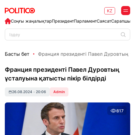
KZ
Соңғы жаңалықтар
Президент
Парламент
Саясат
Сарапшыл
Басты бет
Франция президенті Павел Дуровтың ұст
Франция президенті Павел Дуровтың
ұсталуына қатысты пікір білдірді
26.08.2024
•
20:06
Admin
817