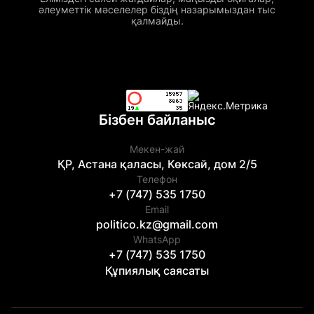
әлеуметтік мәселелер біздің назарымыздан тыс
қалмайды.
Бізбен байланыс
Мекен-жай
ҚР, Астана қаласы, Көксай, дом 2/5
Телефон
+7 (747) 535 1750
Email
politico.kz@gmail.com
WhatsApp
+7 (747) 535 1750
Құпиялық саясаты