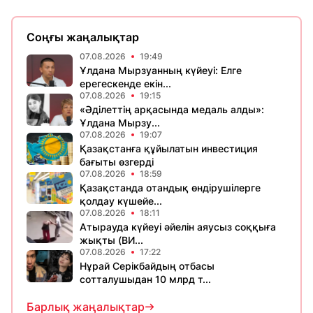
Соңғы жаңалықтар
07.08.2026
19:49
Ұлдана Мырзуанның күйеуі: Елге
ерегескенде екін...
07.08.2026
19:15
«Әділеттің арқасында медаль алды»:
Ұлдана Мырзу...
07.08.2026
19:07
Қазақстанға құйылатын инвестиция
бағыты өзгерді
07.08.2026
18:59
Қазақстанда отандық өндірушілерге
қолдау күшейе...
07.08.2026
18:11
Атырауда күйеуі әйелін аяусыз соққыға
жықты (ВИ...
07.08.2026
17:22
Нұрай Серікбайдың отбасы
сотталушыдан 10 млрд т...
Барлық жаңалықтар