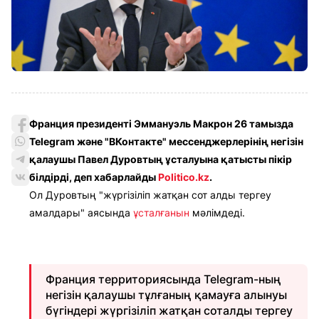
Франция президенті Эммануэль Макрон 26 тамызда
Telegram және "ВКонтакте" мессенджерлерінің негізін
қалаушы Павел Дуровтың ұсталуына қатысты пікір
білдірді, деп хабарлайды
Politico.kz
.
Ол Дуровтың "жүргізіліп жатқан сот алды тергеу
амалдары" аясында
ұсталғанын
мәлімдеді.
Франция территориясында Telegram-ның
негізін қалаушы тұлғаның қамауға алынуы
бүгіндері жүргізіліп жатқан соталды тергеу