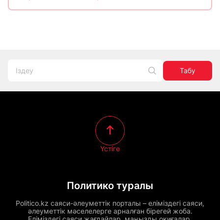
Табу
Үстіге
Политико туралы
Politico.kz саяси-әлеуметтік порталы – еліміздегі саяси,
әлеуметтік мәселелерге арналған бірегей жоба.
Еліміздегі саяси жағдайлар, маңызды оқиғалар,