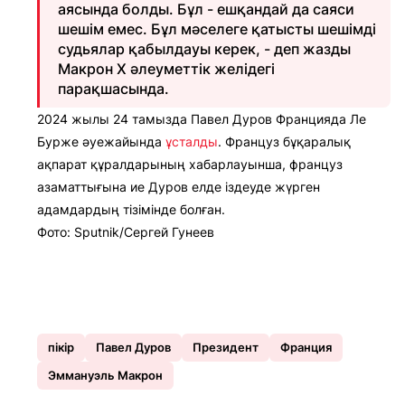
аясында болды. Бұл - ешқандай да саяси
шешім емес. Бұл мәселеге қатысты шешімді
судьялар қабылдауы керек, - деп жазды
Макрон Х әлеуметтік желідегі
парақшасында.
2024 жылы 24 тамызда Павел Дуров Францияда Ле
Бурже әуежайында
ұсталды
. Француз бұқаралық
ақпарат құралдарының хабарлауынша, француз
азаматтығына ие Дуров елде іздеуде жүрген
адамдардың тізімінде болған.
Фото: Sputnik/Сергей Гунеев
пікір
Павел Дуров
Президент
Франция
Эммануэль Макрон