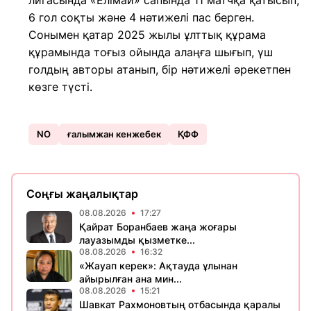
лигасында «Елімай» сапында 11 матчқа қатысып,
6 гол соқты және 4 нәтижелі пас берген.
Сонымен қатар 2025 жылы ұлттық құрама
құрамында тоғыз ойында алаңға шығып, үш
голдың авторы атанып, бір нәтижелі әрекетпен
көзге түсті.
NO
ғалымжан кенжебек
ҚФФ
Соңғы жаңалықтар
08.08.2026
17:27
Қайрат Боранбаев жаңа жоғары
лауазымды қызметке...
08.08.2026
16:32
«Жауап керек»: Ақтауда ұлынан
айырылған ана мин...
08.08.2026
15:21
Шавкат Рахмоновтың отбасында қаралы