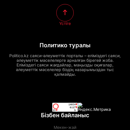
Үстіге
Политико туралы
Politico.kz саяси-әлеуметтік порталы – еліміздегі саяси,
әлеуметтік мәселелерге арналған бірегей жоба.
Еліміздегі саяси жағдайлар, маңызды оқиғалар,
әлеуметтік мәселелер біздің назарымыздан тыс
қалмайды.
Бізбен байланыс
Мекен-жай