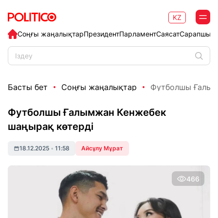
KZ
Соңғы жаңалықтар
Президент
Парламент
Саясат
Сарапшыл
Басты бет
Соңғы жаңалықтар
Футболшы Ғалым
Футболшы Ғалымжан Кенжебек
шаңырақ көтерді
18.12.2025
•
11:58
Айсұлу Мұрат
466