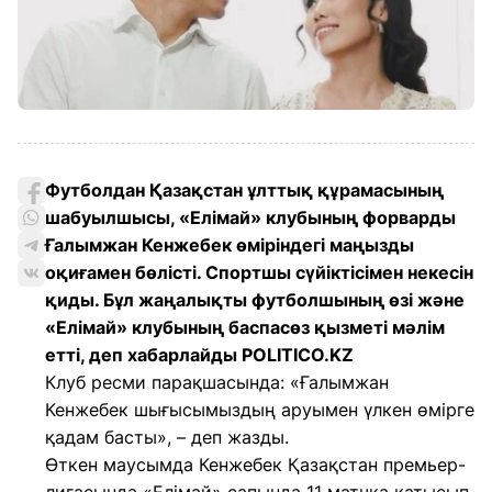
Футболдан Қазақстан ұлттық құрамасының
шабуылшысы, «Елімай» клубының форварды
Ғалымжан Кенжебек өміріндегі маңызды
оқиғамен бөлісті. Спортшы сүйіктісімен некесін
қиды. Бұл жаңалықты футболшының өзі және
«Елімай» клубының баспасөз қызметі мәлім
етті, деп хабарлайды POLITICO.KZ
Клуб ресми парақшасында: «Ғалымжан
Кенжебек шығысымыздың аруымен үлкен өмірге
қадам басты», – деп жазды.
Өткен маусымда Кенжебек Қазақстан премьер-