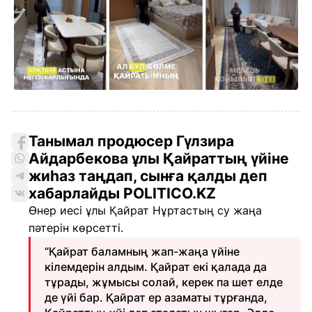
Танымал продюсер Гүлзира
Айдарбекова ұлы Қайраттың үйіне
жиһаз таңдап, сынға қалды деп
хабарлайды POLITICO.KZ
Өнер иесі ұлы Қайрат Нұртастың су жаңа
пәтерін көрсетті.
“Қайрат баламның жап-жаңа үйіне
кілемдерін алдым. Қайрат екі қалада да
тұрады, жұмысы солай, керек па шет елде
де үйі бар. Қайрат ер азаматы тұрғанда,