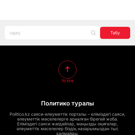
Табу
Үстіге
Политико туралы
Politico.kz саяси-әлеуметтік порталы – еліміздегі саяси,
әлеуметтік мәселелерге арналған бірегей жоба.
Еліміздегі саяси жағдайлар, маңызды оқиғалар,
әлеуметтік мәселелер біздің назарымыздан тыс
қалмайды.