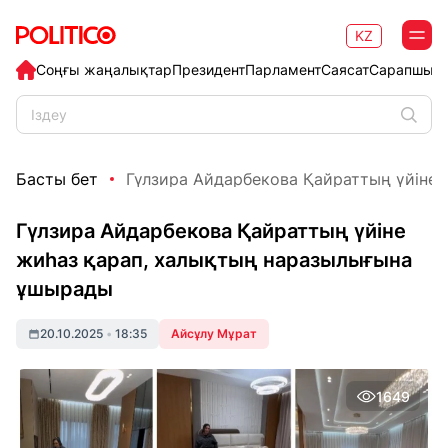
KZ
Соңғы жаңалықтар
Президент
Парламент
Саясат
Сарапшыл
Басты бет
Гүлзира Айдарбекова Қайраттың үйіне ж
Гүлзира Айдарбекова Қайраттың үйіне
жиһаз қарап, халықтың наразылығына
ұшырады
20.10.2025
•
18:35
Айсұлу Мұрат
1649