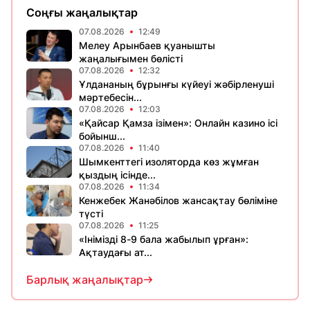
Соңғы жаңалықтар
07.08.2026
12:49
Мелеу Арынбаев қуанышты
жаңалығымен бөлісті
07.08.2026
12:32
Ұлдананың бұрынғы күйеуі жәбірленуші
мәртебесін...
07.08.2026
12:03
«Қайсар Қамза ізімен»: Онлайн казино ісі
бойынш...
07.08.2026
11:40
Шымкенттегі изоляторда көз жұмған
қыздың ісінде...
07.08.2026
11:34
Кенжебек Жанәбілов жансақтау бөліміне
түсті
07.08.2026
11:25
«Інімізді 8-9 бала жабылып ұрған»:
Ақтаудағы ат...
Барлық жаңалықтар