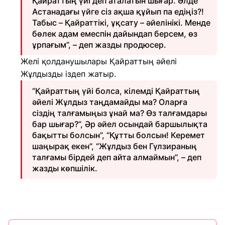
Қайраттың үйі деп аталатын шығар. Әлде
Астанадағы үйге сіз ақша құйып па едіңіз?!
Табыс – Қайраттікі, ұқсату – әйелінікі. Менде
бөлек адам емеспін дайындап берсем, өз
ұрпағым”, – деп жазды продюсер.
Желі қолданушылары Қайраттың әйелі
Жұлдызды іздеп жатыр.
“Қайраттың үйі болса, кілемді Қайраттың
әйелі Жұлдыз таңдамайды ма? Оларға
сіздің талғамыңыз ұнай ма? Өз талғамдары
бар шығар?”, Әр әйел осындай баршылықта
бақытты болсын”, “Құтты болсын! Керемет
шаңырақ екен”, “Жұлдыз бен Гүлзираның
талғамы бірдей деп айта алмаймын”, – деп
жазды көпшілік.