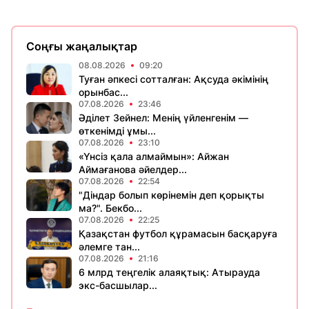
Соңғы жаңалықтар
08.08.2026
09:20
Туған әпкесі сотталған: Ақсуда әкімінің
орынбас...
07.08.2026
23:46
Әділет Зейнел: Менің үйленгенім —
өткенімді ұмы...
07.08.2026
23:10
«Үнсіз қала алмаймын»: Айжан
Аймағанова әйелдер...
07.08.2026
22:54
"Діндар болып көрінемін деп қорықты
ма?". Бекбо...
07.08.2026
22:25
Қазақстан футбол құрамасын басқаруға
әлемге тан...
07.08.2026
21:16
6 млрд теңгелік алаяқтық: Атырауда
экс-басшылар...