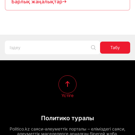
Барлық жаңалықтар
Табу
Үстіге
Политико туралы
Politico.kz саяси-әлеуметтік порталы – еліміздегі саяси,
әлеуметтік мәселелерге арналған бірегей жоба.