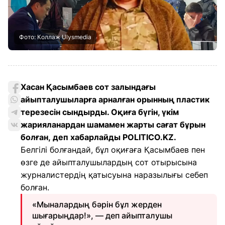
Фото: Коллаж Ulysmedia
Хасан Қасымбаев сот залындағы
айыпталушыларға арналған орынның пластик
терезесін сындырды. Оқиға бүгін, үкім
жарияланардан шамамен жарты сағат бұрын
болған, деп хабарлайды POLITICO.KZ.
Белгілі болғандай, бұл оқиғаға Қасымбаев пен
өзге де айыпталушылардың сот отырысына
журналистердің қатысуына наразылығы себеп
болған.
«Мыналардың бәрін бұл жерден
шығарыңдар!», — деп айыпталушы