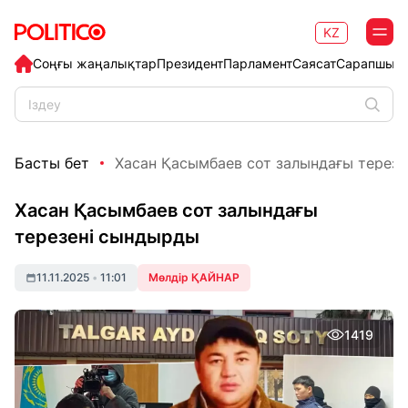
KZ
Соңғы жаңалықтар
Президент
Парламент
Саясат
Сарапшыл
Басты бет
Хасан Қасымбаев сот залындағы терез
Хасан Қасымбаев сот залындағы
терезені сындырды
11.11.2025
•
11:01
Мөлдір ҚАЙНАР
1419