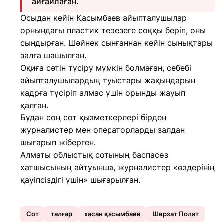
айғайлаған.
Осыдан кейін Қасымбаев айыпталушылар
орнындағы пластик терезеге соққы беріп, оны
сындырған. Шәйнек сынғаннан кейін сынықтары
залға шашылған.
Оқиға сәтін түсіру мүмкін болмаған, себебі
айыпталушылардың туыстары жақындарын
кадрға түсіріп алмас үшін орынды жауып
қалған.
Бұдан соң сот қызметкерлері бірден
журналистер мен операторларды залдан
шығарып жіберген.
Алматы облыстық сотының баспасөз
хатшысының айтуынша, журналистер «өздерінің
қауіпсіздігі үшін» шығарылған.
Сот
талғар
хасан қасымбаев
Шерзат Пoлат