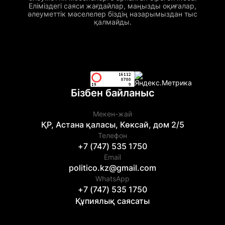
Еліміздегі саяси жағдайлар, маңызды оқиғалар,
әлеуметтік мәселелер біздің назарымыздан тыс
қалмайды.
Бізбен байланыс
Мекен-жай
ҚР, Астана қаласы, Көксай, дом 2/5
Телефон
+7 (747) 535 1750
Email
politico.kz@gmail.com
WhatsApp
+7 (747) 535 1750
Құпиялық саясаты