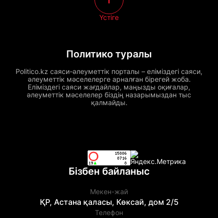
Үстіге
Политико туралы
Politico.kz саяси-әлеуметтік порталы – еліміздегі саяси,
әлеуметтік мәселелерге арналған бірегей жоба.
Еліміздегі саяси жағдайлар, маңызды оқиғалар,
әлеуметтік мәселелер біздің назарымыздан тыс
қалмайды.
Бізбен байланыс
Мекен-жай
ҚР, Астана қаласы, Көксай, дом 2/5
Телефон