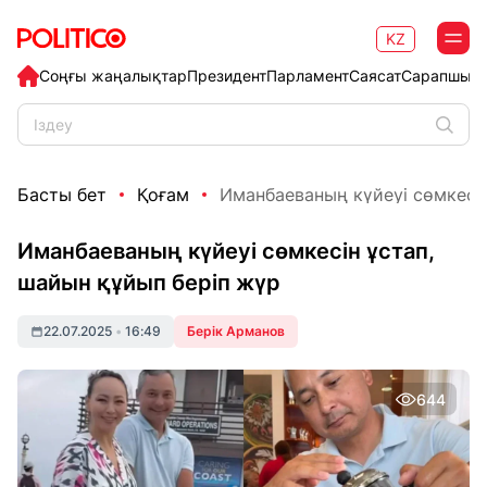
KZ
Соңғы жаңалықтар
Президент
Парламент
Саясат
Сарапшыл
Басты бет
Қоғам
Иманбаеваның күйеуі сөмкесін
Иманбаеваның күйеуі сөмкесін ұстап,
шайын құйып беріп жүр
22.07.2025
•
16:49
Берік Арманов
644