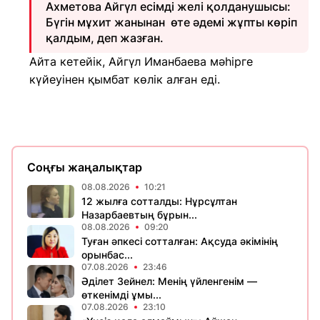
Ахметова Айгүл есімді желі қолданушысы:
Бүгін мұхит жанынан өте әдемі жұпты көріп
қалдым, деп жазған.
Айта кетейік, Айгүл Иманбаева мәһірге
күйеуінен қымбат көлік алған еді.
Соңғы жаңалықтар
08.08.2026
10:21
12 жылға сотталды: Нұрсұлтан
Назарбаевтың бұрын...
08.08.2026
09:20
Туған әпкесі сотталған: Ақсуда әкімінің
орынбас...
07.08.2026
23:46
Әділет Зейнел: Менің үйленгенім —
өткенімді ұмы...
07.08.2026
23:10