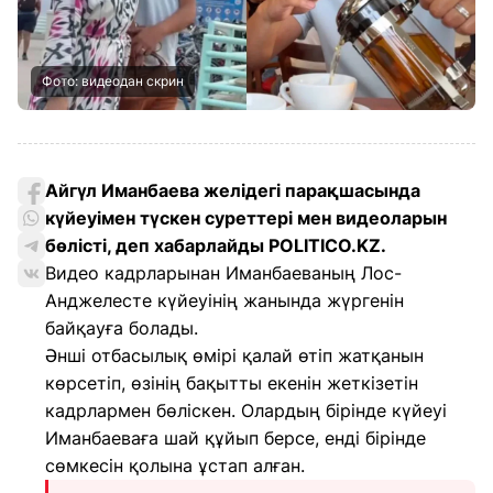
Фото: видеодан скрин
Айгүл Иманбаева желідегі парақшасында
күйеуімен түскен суреттері мен видеоларын
бөлісті, деп хабарлайды POLITICO.KZ.
Видео кадрларынан Иманбаеваның Лос-
Анджелесте күйеуінің жанында жүргенін
байқауға болады.
Әнші отбасылық өмірі қалай өтіп жатқанын
көрсетіп, өзінің бақытты екенін жеткізетін
кадрлармен бөліскен. Олардың бірінде күйеуі
Иманбаеваға шай құйып берсе, енді бірінде
сөмкесін қолына ұстап алған.