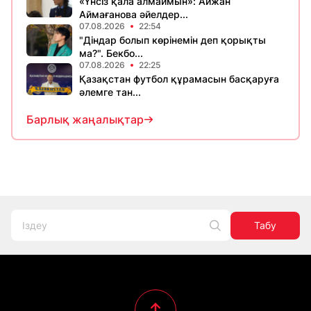
«Үнсіз қала алмаймын»: Айжан
Аймағанова әйелдер...
07.08.2026
22:54
"Діндар болып көрінемін деп қорықты
ма?". Бекбо...
07.08.2026
22:25
Қазақстан футбол құрамасын басқаруға
әлемге тан...
Барлық жаңалықтар
Табу