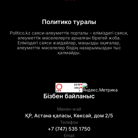
Политико туралы
Politico.kz саяси-әлеуметтік порталы – еліміздегі саяси,
әлеуметтік мәселелерге арналған бірегей жоба.
Еліміздегі саяси жағдайлар, маңызды оқиғалар,
әлеуметтік мәселелер біздің назарымыздан тыс
қалмайды.
Бізбен байланыс
Мекен-жай
ҚР, Астана қаласы, Көксай, дом 2/5
Телефон
+7 (747) 535 1750
Email