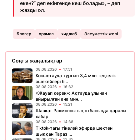
екен?” деп өкінгенде кеш болады», – деп
жазды ол.
Блогер
орамал
хиджаб
Әлеуметтік желі
Соңғы жаңалықтар
08.08.2026
17:51
Көкшетауда тұрғын 3,4 млн теңгелік
әшекейлері б...
08.08.2026
16:32
«Жауап керек»: Ақтауда ұлынан
айырылған ана мин...
08.08.2026
15:21
Шавкат Рахмоновтың отбасында қаралы
хабар
08.08.2026
14:38
Tiktok-тағы тікелей эфирде шектен
шыққан Тараз ...
08.08.2026
13:35