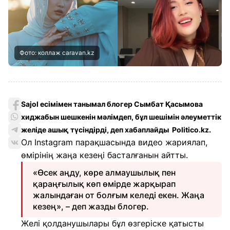
Фото: коллаж caravan.kz
Sajol есімімен танымал блогер Сымбат Қасымова
хиджабын шешкенін мәлімдеп, бұл шешімін әлеуметтік
желіде ашық түсіндірді, деп хабаплайды Politico.kz.
Ол Instagram парақшасында видео жариялап,
өмірінің жаңа кезеңі басталғанын айтты.
«Өсек аңду, көре алмаушылық пен
қараңғылық көп өмірде жарқырап
жалындаған от болғым келеді екен. Жаңа
кезең», – деп жазды блогер.
Желі қолданушылары бұл өзгеріске қатысты