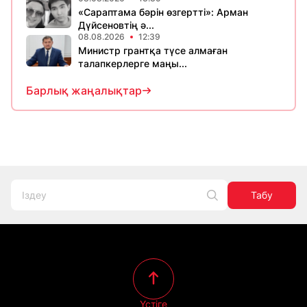
«Сараптама бәрін өзгертті»: Арман
Дүйсеновтің ә...
08.08.2026
12:39
Министр грантқа түсе алмаған
талапкерлерге маңы...
Барлық жаңалықтар
Табу
Үстіге