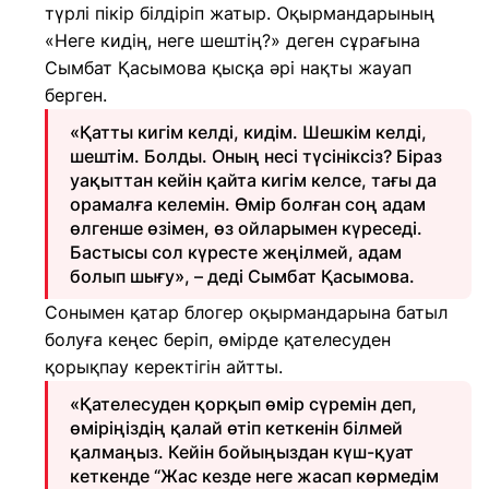
түрлі пікір білдіріп жатыр. Оқырмандарының
«Неге кидің, неге шештің?» деген сұрағына
Сымбат Қасымова қысқа әрі нақты жауап
берген.
«Қатты кигім келді, кидім. Шешкім келді,
шештім. Болды. Оның несі түсініксіз? Біраз
уақыттан кейін қайта кигім келсе, тағы да
орамалға келемін. Өмір болған соң адам
өлгенше өзімен, өз ойларымен күреседі.
Бастысы сол күресте жеңілмей, адам
болып шығу», – деді Сымбат Қасымова.
Сонымен қатар блогер оқырмандарына батыл
болуға кеңес беріп, өмірде қателесуден
қорықпау керектігін айтты.
«Қателесуден қорқып өмір сүремін деп,
өміріңіздің қалай өтіп кеткенін білмей
қалмаңыз. Кейін бойыңыздан күш-қуат
кеткенде “Жас кезде неге жасап көрмедім