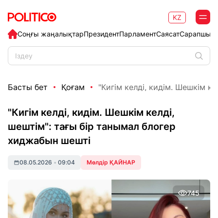
KZ
Соңғы жаңалықтар
Президент
Парламент
Саясат
Сарапшыл
Басты бет
Қоғам
"Кигім келді, кидім. Шешкім кел
"Кигім келді, кидім. Шешкім келді,
шештім": тағы бір танымал блогер
хиджабын шешті
08.05.2026
•
09:04
Мөлдір ҚАЙНАР
745