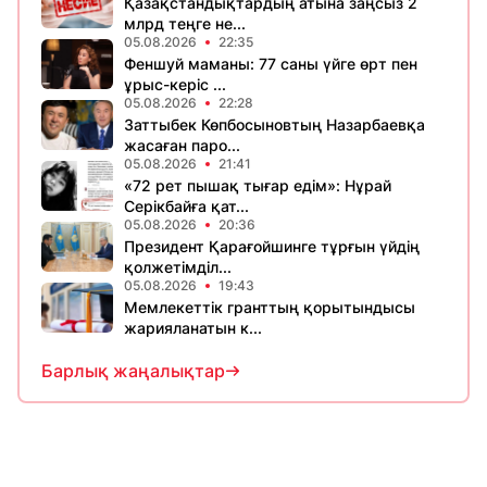
Қазақстандықтардың атына заңсыз 2
млрд теңге не...
05.08.2026
22:35
Феншуй маманы: 77 саны үйге өрт пен
ұрыс-керіс ...
05.08.2026
22:28
Заттыбек Көпбосыновтың Назарбаевқа
жасаған паро...
05.08.2026
21:41
«72 рет пышақ тығар едім»: Нұрай
Серікбайға қат...
05.08.2026
20:36
Президент Қарағойшинге тұрғын үйдің
қолжетімділ...
05.08.2026
19:43
Мемлекеттік гранттың қорытындысы
жарияланатын к...
Барлық жаңалықтар