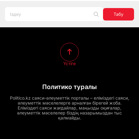
Табу
Үстіге
Политико туралы
Politico.kz саяси-әлеуметтік порталы – еліміздегі саяси,
әлеуметтік мәселелерге арналған бірегей жоба.
Еліміздегі саяси жағдайлар, маңызды оқиғалар,
әлеуметтік мәселелер біздің назарымыздан тыс
қалмайды.