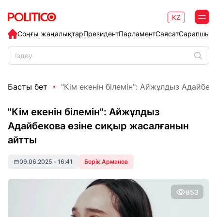
KZ
Соңғы жаңалықтар
Президент
Парламент
Саясат
Сарапшыл
Басты бет
"Кім екенін білемін": Айжұлдыз Адайбеков
"Кім екенін білемін": Айжұлдыз
Адайбекова өзіне сиқыр жасалғанын
айтты
09.06.2025
•
16:41
Берік Арманов
853