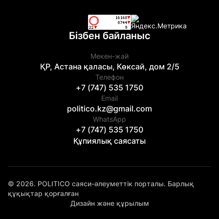
Бізбен байланыс
Мекен-жай
ҚР, Астана қаласы, Көксай, дом 2/5
Телефон
+7 (747) 535 1750
Email
politico.kz@gmail.com
WhatsApp
+7 (747) 535 1750
Құпиялық саясаты
© 2026. POLITICO саяси-әлеуметтік порталы. Барлық
құқықтар қорғалған
Дизайн және құрылым