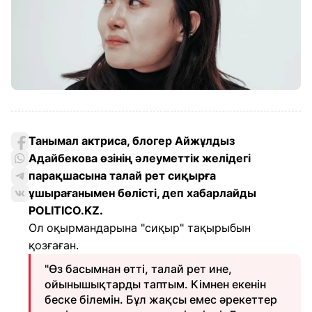
Танымал актриса, блогер Айжұлдыз
Адайбекова өзінің әлеуметтік желідегі
парақшасына талай рет сиқырға
ұшырағанымен бөлісті, деп хабарлайды
POLITICO.KZ.
Ол оқырмандарына "сиқыр" тақырыбын
қозғаған.
"Өз басымнан өтті, талай рет ине,
ойынышықтарды таптым. Кімнен екенін
беске білемін. Бұл жақсы емес әрекеттер