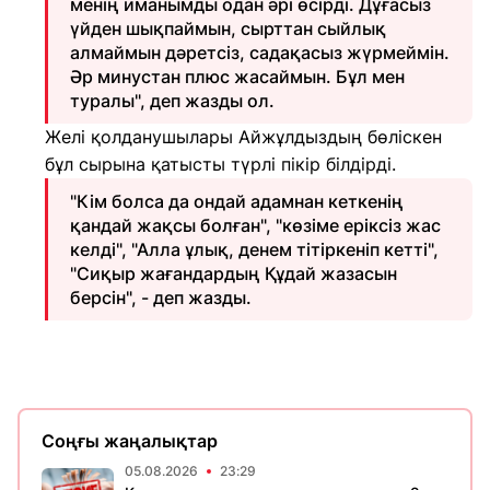
менің иманымды одан әрі өсірді. Дұғасыз
үйден шықпаймын, сырттан сыйлық
алмаймын дәретсіз, садақасыз жүрмеймін.
Әр минустан плюс жасаймын. Бұл мен
туралы", деп жазды ол.
Желі қолданушылары Айжұлдыздың бөліскен
бұл сырына қатысты түрлі пікір білдірді.
"Кім болса да ондай адамнан кеткенің
қандай жақсы болған", "көзіме еріксіз жас
келді", "Алла ұлық, денем тітіркеніп кетті",
"Сиқыр жағандардың Құдай жазасын
берсін", - деп жазды.
Соңғы жаңалықтар
05.08.2026
23:29