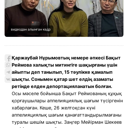
видеодан алынған кадр
Қаржаубай Нұрымовтың немере әпкесі Бақыт
Реймова халықты митингіге шақырғаны үшін
айыпты деп танылып, 15 тәулікке қамалып
шықты. Сонымен қатар шет елдің азаматы
ретінде елден депортацияланатын болған.
Осы мәселе бойынша Бақыт Реймованың құқық
қорғаушылары аппелияциялық шағым түсіргенін
хабарлаған. Кеше, 26 желтоқсан күні
аппелияциялық шағым қанағаттандырылмағаны
туралы шешім шықты. Заңгер Мейірман Шекеев