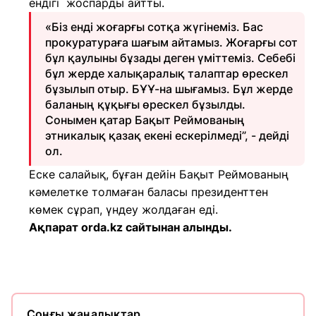
ендігі жоспарды айтты.
«Біз енді жоғарғы сотқа жүгінеміз. Бас
прокуратураға шағым айтамыз. Жоғарғы сот
бұл қаулыны бұзады деген үміттеміз. Себебі
бұл жерде халықаралық талаптар өрескел
бұзылып отыр. БҰҰ-на шығамыз. Бұл жерде
баланың құқығы өрескел бұзылды.
Сонымен қатар Бақыт Реймованың
этникалық қазақ екені ескерілмеді”, - дейді
ол.
Еске салайық, бұған дейін Бақыт Реймованың
кәмелетке толмаған баласы президенттен
көмек сұрап, үндеу жолдаған еді.
Ақпарат orda.kz сайтынан алынды.
Соңғы жаңалықтар