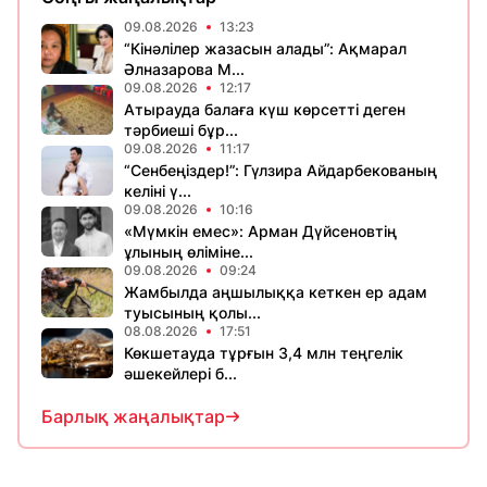
09.08.2026
13:23
“Кінәлілер жазасын алады”: Ақмарал
Әлназарова М...
09.08.2026
12:17
Атырауда балаға күш көрсетті деген
тәрбиеші бұр...
09.08.2026
11:17
“Сенбеңіздер!”: Гүлзира Айдарбекованың
келіні ү...
09.08.2026
10:16
«Мүмкін емес»: Арман Дүйсеновтің
ұлының өліміне...
09.08.2026
09:24
Жамбылда аңшылыққа кеткен ер адам
туысының қолы...
08.08.2026
17:51
Көкшетауда тұрғын 3,4 млн теңгелік
әшекейлері б...
Барлық жаңалықтар