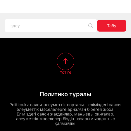
Табу
Үстіге
Политико туралы
Politico.kz саяси-әлеуметтік порталы – еліміздегі саяси,
әлеуметтік мәселелерге арналған бірегей жоба.
Еліміздегі саяси жағдайлар, маңызды оқиғалар,
әлеуметтік мәселелер біздің назарымыздан тыс
қалмайды.