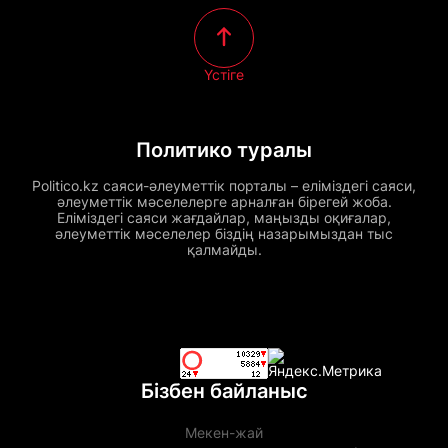
Үстіге
Политико туралы
Politico.kz саяси-әлеуметтік порталы – еліміздегі саяси,
әлеуметтік мәселелерге арналған бірегей жоба.
Еліміздегі саяси жағдайлар, маңызды оқиғалар,
әлеуметтік мәселелер біздің назарымыздан тыс
қалмайды.
Бізбен байланыс
Мекен-жай