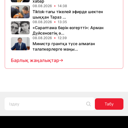
хабар
08.08.2026
14:38
Tiktok-тағы тікелей эфирде шектен
шыққан Тараз ...
08.08.2026
13:35
«Сараптама бәрін өзгертті»: Арман
Дүйсеновтің ә...
08.08.2026
12:39
Министр грантқа түсе алмаған
талапкерлерге маңы...
Барлық жаңалықтар
Табу