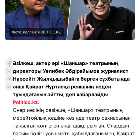
Фото: коллаж POLITICO.KZ
Әзілкеш, актер әрі «Шаншар» театрының
директоры Уәлибек Әбдірайымов журналист
Нұрсейіт Жылқышыбайға берген сұхбатында
әнші Қайрат Нұртасқа ренішінің неден
туындағанын айтты, деп хабарлайды
Politico.kz.
Өнер иесінің сөзінше, «Шаншар» театрының
мерейтойлық кешіне кезінде театр сахнасынан
танылған көптеген әнші шақырылған. Олардың
басым бөлігі ұсынысты қабылдағанымен, Қайрат