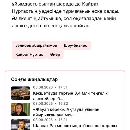
ұйымдастырылған шарада да Қайрат
Нұртастың уәдесінде тұрмағанын еске салды.
Әзілкештің айтуынша, сол оқиғалардан кейін
әншіге деген өкпесі қалып қойған.
уәлибек әбдірайымов
Шоу-бизнес
Қайрат Нұртас
Өнер
Соңғы жаңалықтар
08.08.2026
17:51
Көкшетауда тұрғын 3,4 млн теңгелік
әшекейлері б...
08.08.2026
16:32
«Жауап керек»: Ақтауда ұлынан
айырылған ана мин...
08.08.2026
15:21
Шавкат Рахмоновтың отбасында қаралы