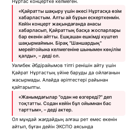
Нұртас концертке келмеген.
«Қайратты шақыру үшін әкесі Нұртасқа өзім
хабарластым. Алты ай бұрын ескерткенмін.
Кейін концерт жақындағанда анасы
хабарласып, Қайраттың басқа жоспарлары
бар екенін айтты. Ешқашан ешкімді күштеп
шақырмаймын. Бірақ "Шаншардың"
мерейтойына келмегеніне шынымен көңілім
қалды», – деді ол.
Уәлибек Әбдірайымов тіпті ренішін айту үшін
Қайрат Нұртастың үйіне баруды да ойлағанын
жасырмады. Алайда әріптестері райынан
қайтарыпты.
«Жанымдағылар "одан не өзгереді?" деп
тоқтатты. Содан кейін бұл ойымнан бас
тарттым», – деді актер.
Ол мұндай жағдайдың алғаш рет емес екенін
айтып, бұған дейін ЭКСПО аясында