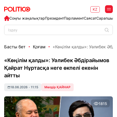
KZ
Соңғы жаңалықтар
Президент
Парламент
Саясат
Сарапшыл
Басты бет
Қоғам
«Көңілім қалды»: Уәлибек Әбді
«Көңілім қалды»: Уәлибек Әбдірайымов
Қайрат Нұртасқа неге өкпелі екенін
айтты
18.06.2026
•
11:15
Мөлдір ҚАЙНАР
1815