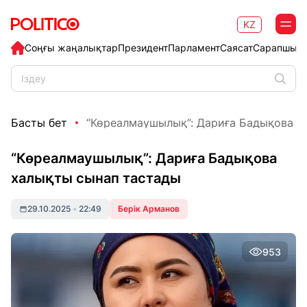
KZ
Соңғы жаңалықтар
Президент
Парламент
Саясат
Сарапшыл
Басты бет
“Көреалмаушылық”: Дариға Бадықова ха
“Көреалмаушылық”: Дариға Бадықова
халықты сынап тастады
29.10.2025
•
22:49
Берік Арманов
953