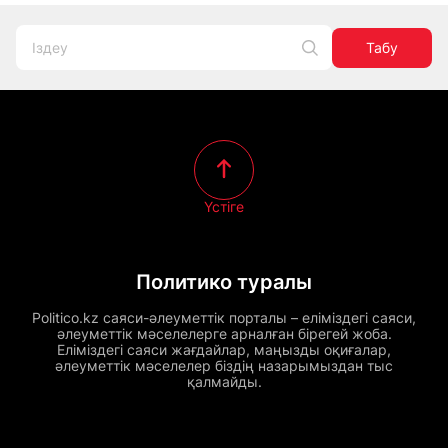
Табу
Үстіге
Политико туралы
Politico.kz саяси-әлеуметтік порталы – еліміздегі саяси,
әлеуметтік мәселелерге арналған бірегей жоба.
Еліміздегі саяси жағдайлар, маңызды оқиғалар,
әлеуметтік мәселелер біздің назарымыздан тыс
қалмайды.