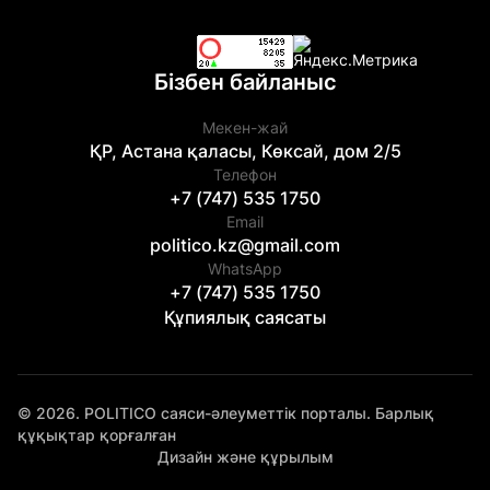
Бізбен байланыс
Мекен-жай
ҚР, Астана қаласы, Көксай, дом 2/5
Телефон
+7 (747) 535 1750
Email
politico.kz@gmail.com
WhatsApp
+7 (747) 535 1750
Құпиялық саясаты
© 2026. POLITICO саяси-әлеуметтік порталы. Барлық
құқықтар қорғалған
Дизайн және құрылым