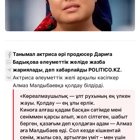
Танымал актриса әрі продюсер Дариға
Бадықова әлеуметтік желіде жазба
жариялады, деп хабарлайды POLITICO.KZ.
Актриса әлеуметтік желі арқылы кәсіпкер
Алмаз Малдыбаевқа қолдау білдірді.
«Көреалмаушылық — ұлт рухының ең үлкен
жауы. Қолдау — ең ұлы ерлік.
Киноға алғаш қадам басқан сәтімде мені
сеніммен қарсы алып, жол сілтеген, шабыт
берген, қазағым деп қолдаған адам — Алмаз
аға Малдыбаев еді. Сол кезде кішкентай
сенім, жылы сөз, артылған үміт – мен үшін