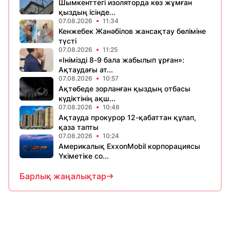
Шымкенттегі изоляторда көз жұмған
қыздың ісінде...
07.08.2026
11:34
Кенжебек Жанәбілов жансақтау бөліміне
түсті
07.08.2026
11:25
«Інімізді 8-9 бала жабылып ұрған»:
Ақтаудағы ат...
07.08.2026
10:57
Ақтөбеде зорланған қыздың отбасы
күдіктінің ақш...
07.08.2026
10:48
Ақтауда прокурор 12-қабаттан құлап,
қаза тапты
07.08.2026
10:24
Америкалық ExxonMobil корпорациясы
Үкіметіке со...
Барлық жаңалықтар