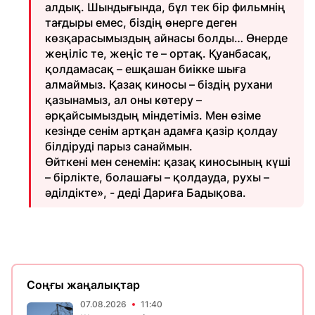
алдық. Шындығында, бұл тек бір фильмнің
тағдыры емес, біздің өнерге деген
көзқарасымыздың айнасы болды… Өнерде
жеңіліс те, жеңіс те – ортақ. Қуанбасақ,
қолдамасақ – ешқашан биікке шыға
алмаймыз. Қазақ киносы – біздің рухани
қазынамыз, ал оны көтеру –
әрқайсымыздың міндетіміз. Мен өзіме
кезінде сенім артқан адамға қазір қолдау
білдіруді парыз санаймын.
Өйткені мен сенемін: қазақ киносының күші
– бірлікте, болашағы – қолдауда, рухы –
әділдікте», - деді Дариға Бадықова.
Соңғы жаңалықтар
07.08.2026
11:40