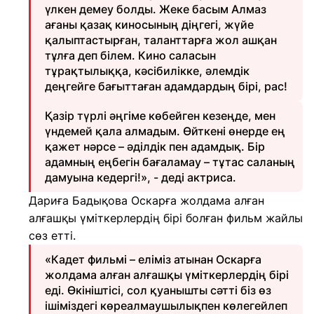
үлкен демеу болды. Жеке басым Алмаз
ағаны қазақ киносының діңгегі, жүйе
қалыптастырған, таланттарға жол ашқан
тұлға деп білем. Кино саласын
тұрақтылыққа, кәсібилікке, әлемдік
деңгейге бағыттаған адамдардың бірі, рас!
Қазір түрлі әңгіме көбейген кезеңде, мен
үндемей қала алмадым. Өйткені өнерде ең
қажет нәрсе – әділдік пен адамдық. Бір
адамның еңбегін бағаламау – тұтас саланың
дамуына кедергі!», - деді актриса.
Дариға Бадықова Оскарға жолдама алған
алғашқы үміткерлердің бірі болған фильм жайлы
сөз етті.
«Кадет фильмі – еліміз атынан Оскарға
жолдама алған алғашқы үміткерлердің бірі
еді. Өкініштісі, сол қуанышты сәтті біз өз
ішіміздегі көреалмаушылықпен көлегейлеп