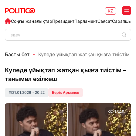
KZ
Соңғы жаңалықтар
Президент
Парламент
Саясат
Сарапшыл
Басты бет
Купеде ұйықтап жатқан қызға тиістім – 
Купеде ұйықтап жатқан қызға тиістім –
танымал әзілкеш
21.01.2026
•
20:22
Берік Арманов
1349