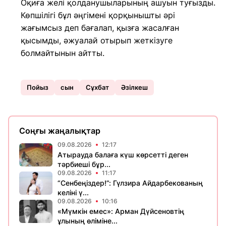
Оқиға желі қолданушыларының ашуын туғызды.
Көпшілігі бұл әңгімені қорқынышты әрі
жағымсыз деп бағалап, қызға жасалған
қысымды, әжуалай отырып жеткізуге
болмайтынын айтты.
Пойыз
сын
Сұхбат
Әзілкеш
Соңғы жаңалықтар
09.08.2026
12:17
Атырауда балаға күш көрсетті деген
тәрбиеші бұр...
09.08.2026
11:17
“Сенбеңіздер!”: Гүлзира Айдарбекованың
келіні ү...
09.08.2026
10:16
«Мүмкін емес»: Арман Дүйсеновтің
ұлының өліміне...