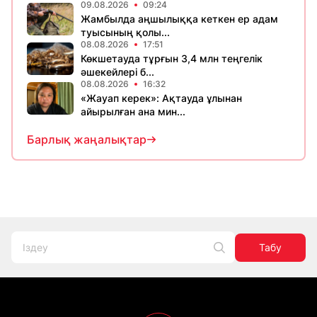
09.08.2026
09:24
Жамбылда аңшылыққа кеткен ер адам
туысының қолы...
08.08.2026
17:51
Көкшетауда тұрғын 3,4 млн теңгелік
әшекейлері б...
08.08.2026
16:32
«Жауап керек»: Ақтауда ұлынан
айырылған ана мин...
Барлық жаңалықтар
Табу