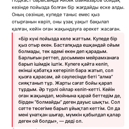
Подкаст барысында Айбек Байназаров бойдақ
кезінде пойызда болған бір жағдайды еске алды.
Оның сөзінше, купеде таныс емес қыз
отырғанын көріп, оны ұзақ уақыт бақылап
қалған, кейін оған жақындауға әрекет жасаған.
«Бір күні пойызда келе жаттым. Купеде бір
қыз отыр екен. Бастапқыда ешқандай ойым
болмады, тек әдемі екен деп қарадым.
Барлығын реттеп, досыммен мейрамханаға
барып ішімдік іштік. Купеге қайта келіп,
екінші қабатқа көтеріліп бара жатып, сол
қызға қарасам, ай сәулесінде беті “алма”
сияқтанып тұр. Жарты сағат бойы қарап
тұрдым. Әр түрлі ойлар келіп-кетті. Кейін
оған жақындап, мойнына қарай беттедім де,
бірден “болмайды” деген дауыс шықты. Сол
сәтте төсегіме барып ұйықтап кеттім. Ол да
мені ұнатқан шығар, мүмкін қабылдап қалар
деген ой болды», — деді ол.