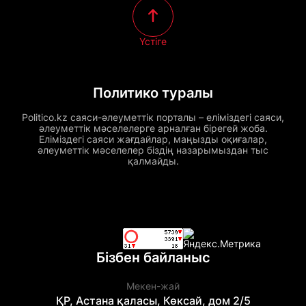
Үстіге
Политико туралы
Politico.kz саяси-әлеуметтік порталы – еліміздегі саяси,
әлеуметтік мәселелерге арналған бірегей жоба.
Еліміздегі саяси жағдайлар, маңызды оқиғалар,
әлеуметтік мәселелер біздің назарымыздан тыс
қалмайды.
Бізбен байланыс
Мекен-жай
ҚР, Астана қаласы, Көксай, дом 2/5