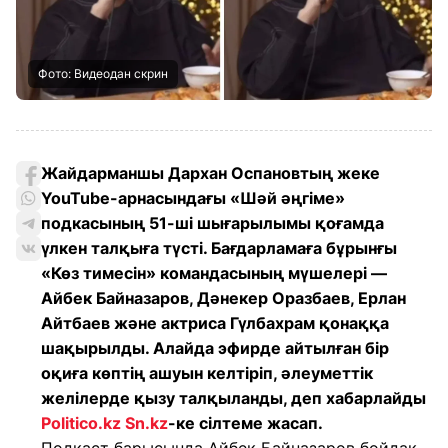
Фото: Видеодан скрин
Жайдарманшы Дархан Оспановтың жеке
YouTube-арнасындағы «Шәй әңгіме»
подкасының 51-ші шығарылымы қоғамда
үлкен талқыға түсті. Бағдарламаға бұрынғы
«Көз тимесін» командасының мүшелері —
Айбек Байназаров, Дәнекер Оразбаев, Ерлан
Айтбаев және актриса Гүлбахрам қонаққа
шақырылды. Алайда эфирде айтылған бір
оқиға көптің ашуын келтіріп, әлеуметтік
желілерде қызу талқыланды, деп хабарлайды
Politico.kz
Sn.kz
-ке сілтеме жасап.