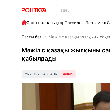
Соңғы жаңалықтар
Президент
Парламент
С
Басты бет
Мәжіліс қазақы жылқыны сақтау
Мәжіліс қазақы жылқыны сақ
қабылдады
22.05.2024
•
14:16
Admin