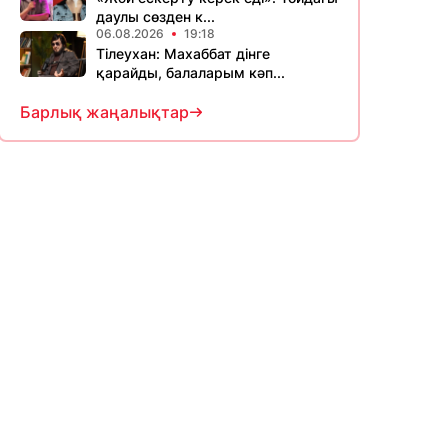
даулы сөзден к...
06.08.2026
19:18
Тілеухан: Махаббат дінге
қарайды, балаларым кәп...
Барлық жаңалықтар