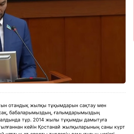
тын отандық жылқы тұқымдарын сақтау мен
асақ, бабаларымыздың, ғалымдарымыздың
қ алдында тұр. 2014 жылы тұқымды дамытуға
атылғаннан кейін Қостанай жылқыларының саны күрт