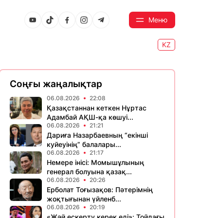
Меню
KZ
Соңғы жаңалықтар
06.08.2026
22:08
Қазақстаннан кеткен Нұртас
Адамбай АҚШ-қа көшуі...
06.08.2026
21:21
Дариға Назарбаевның “екінші
куйеуінің” балалары...
06.08.2026
21:17
Немере інісі: Момышұлының
генерал болуына қазақ...
06.08.2026
20:26
Ерболат Тоғызақов: Пәтерімнің
жоқтығынан үйленб...
06.08.2026
20:19
«Жәй ескерту керек еді»: Тойдағы