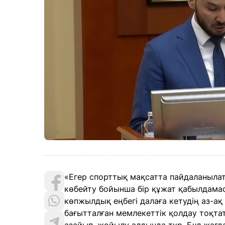
«Егер спорттық мақсатта пайдаланыла
көбейту бойынша бір құжат қабылдам
көпжылдық еңбегі далаға кетудің аз-а
бағытталған мемлекеттік қолдау тоқт