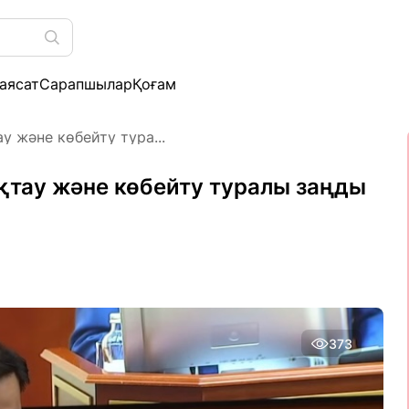
аясат
Сарапшылар
Қоғам
 және көбейту тура...
тау және көбейту туралы заңды
373