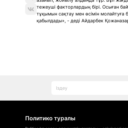
азайып, жойылу алдында тұр. Бұл жағда
тежеуші факторлардың бірі. Осыған б
тұқымын сақтау мен өсімін молайтуға 
қабылдады», - деді Айдарбек Қожаназ
Политико туралы