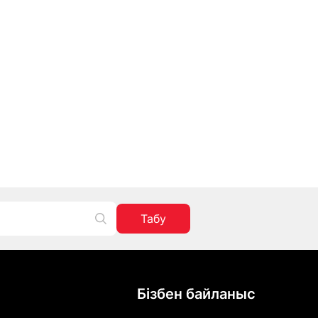
Табу
Бізбен байланыс