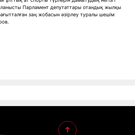
й ұлттық ат спорты түрлерін дамытудың негізгі
айланысты Парламент депутаттары отандық жылқы
бағытталған заң жобасын әзірлеу туралы шешім
аров.