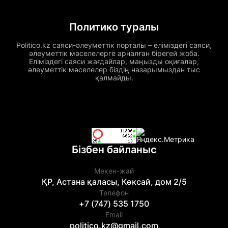
Политико туралы
Politico.kz саяси-әлеуметтік порталы – еліміздегі саяси,
әлеуметтік мәселелерге арналған бірегей жоба.
Еліміздегі саяси жағдайлар, маңызды оқиғалар,
әлеуметтік мәселелер біздің назарымыздан тыс
қалмайды.
Бізбен байланыс
Мекен-жай
ҚР, Астана қаласы, Көксай, дом 2/5
Телефон
+7 (747) 535 1750
Email
politico.kz@gmail.com