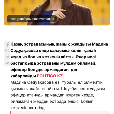
Instagram/sadvakasovamadina
Қазақ эстрадасының жарық жұлдызы Мадина
Сәдуақасова өнер саласына келіп, қалай
жұлдыз болып кеткенін айтты. Өнер иесі
бастапқыда эстраданы мүлдем ойламай,
офицер болуды армандаған, деп
хабарлайды
POLITICO.KZ
.
Мадина Сәдуақасова өзі туралы ел білмейтін
қызықты жайтты айтты. Шоу-бизнес жұлдызы
офицер атануды армандап жүрген кезде,
ойламаған жерден эстрада әншісі болып
кеткенін жеткізді.