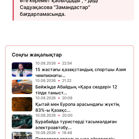
өте керемет қабылдады", - деді
Сәдуақасова "Замандастар"
бағдарламасында.
Соңғы жаңалықтар
10.08.2026
22:54
15 жастағы қазақстандық спортшы Азия
чемпионаты...
10.08.2026
21:22
Бейжіңде Абайдың «Қара сөздері» 12
тілде таныст...
10.08.2026
20:08
Қытай мен Еуропа арасындағы жүктің
83%-ы Қазақс...
10.08.2026
20:00
Бурабайда туристерді тасымалдаған
электроавтобу...
10.08.2026
18:48
Петропавл орталығында әйелдердің