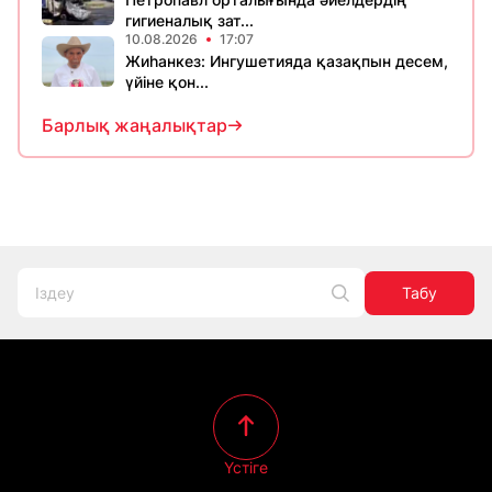
гигиеналық зат...
10.08.2026
17:07
Жиһанкез: Ингушетияда қазақпын десем,
үйіне қон...
Барлық жаңалықтар
Табу
Үстіге