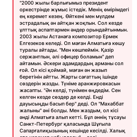
"2000 жылы барлығымыз президент
оркестрінде жұмыс істедік. Менің өмірімдегі
ең керемет кезең. Өйткені мен мүлдем
эстрадалық ән айтқан жоқпын. Сол кезде
ұлттық аспаптармен әндер орындайтынмын.
2003 жылы Астанаға композитор Ермек
Елгезеков келеді. Ол маған Алматыға көшу
туралы айтады. "Мен көшпеймін. Қазір
сержантпын, әлі офицер боламын" деп
айтамын. Әскери адамдардың арманы сол
ғой. Ол кісі қоймай, маған ән жазып
беретінін айтты. Жарты сағаттың ішінде
сөздерін жазды. Түніме аранжировкасын
жасапты. "Ән келді, түнімен өңдедім. Сен
келген кезде сөздер де келді. Енді
дауысыңды басып бер" деді. Ол "Махаббат
жалыны" әні болды. Мен жаздым, ол кісі
әнді Алматыға алып кетті. Бұл әннің тұсауы
Санкт-Петербург қаласында Шұғыла
Сапарғалиқызының кешінде кесілді. Халық