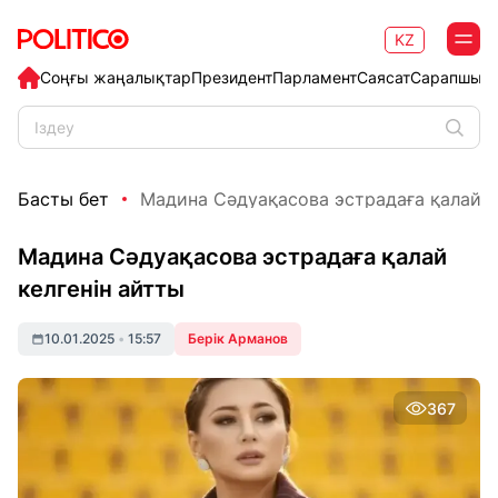
KZ
Соңғы жаңалықтар
Президент
Парламент
Саясат
Сарапшыл
Басты бет
Мадина Сәдуақасова эстрадаға қалай к
Мадина Сәдуақасова эстрадаға қалай
келгенін айтты
10.01.2025
•
15:57
Берік Арманов
367