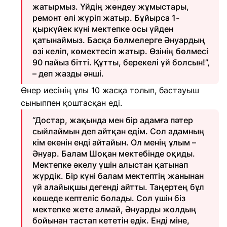
жатырмыз. Үйдің жөндеу жұмыстары,
ремонт әлі жүріп жатыр. Бұйырса 1-
қыркүйек күні мектепке осы үйден
қатынаймыз. Басқа бөлмелерге Әнуардың
өзі келіп, көмектесіп жатыр. Өзінің бөлмесі
90 пайыз бітті. Құтты, берекелі үй болсын!”,
– деп жазды әнші.
Өнер иесінің ұлы 10 жасқа толып, бастауыш
сыныппен қоштасқан еді.
“Достар, жақында мен бір адамға пәтер
сыйлаймын деп айтқан едім. Сол адамның
кім екенін енді айтайын. Ол менің ұлым –
Әнуар. Балам Шоқан мектебінде оқиды.
Мектепке әкелу үшін алыстан қатынап
жүрдік. Бір күні балам мектептің жанынан
үй алайықшы дегенді айтты. Таңертең бұл
көшеде кептеліс болады. Сол үшін біз
мектепке жете алмай, Әнуарды жолдың
бойынан тастап кететін едік. Енді міне,