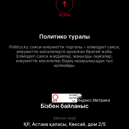
Үстіге
Политико туралы
Politico.kz саяси-әлеуметтік порталы – еліміздегі саяси,
әлеуметтік мәселелерге арналған бірегей жоба.
Еліміздегі саяси жағдайлар, маңызды оқиғалар,
әлеуметтік мәселелер біздің назарымыздан тыс
қалмайды.
Бізбен байланыс
Мекен-жай
ҚР, Астана қаласы, Көксай, дом 2/5