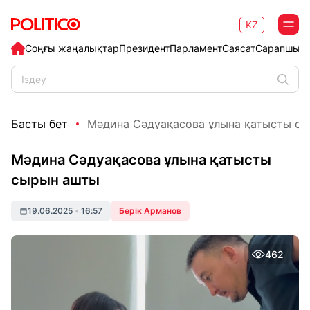
KZ
Соңғы жаңалықтар
Президент
Парламент
Саясат
Сарапшыл
Басты бет
Мәдина Сәдуақасова ұлына қатысты с
Мәдина Сәдуақасова ұлына қатысты
сырын ашты
19.06.2025
•
16:57
Берік Арманов
462