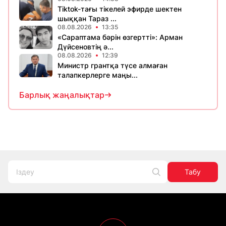
Tiktok-тағы тікелей эфирде шектен
шыққан Тараз ...
08.08.2026
13:35
«Сараптама бәрін өзгертті»: Арман
Дүйсеновтің ә...
08.08.2026
12:39
Министр грантқа түсе алмаған
талапкерлерге маңы...
Барлық жаңалықтар
Табу