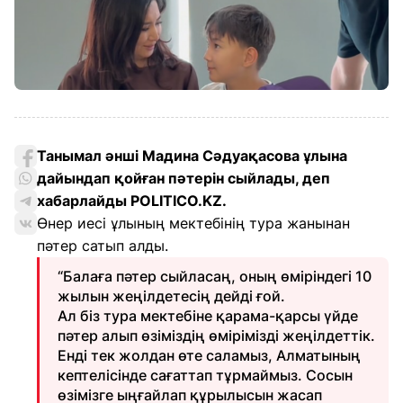
Танымал әнші Мадина Сәдуақасова ұлына
дайындап қойған пәтерін сыйлады, деп
хабарлайды POLITICO.KZ.
Өнер иесі ұлының мектебінің тура жанынан
пәтер сатып алды.
“Балаға пәтер сыйласаң, оның өміріндегі 10
жылын жеңілдетесің дейді ғой.
Ал біз тура мектебіне қарама-қарсы үйде
пәтер алып өзіміздің өмірімізді жеңілдеттік.
Енді тек жолдан өте саламыз, Алматының
кептелісінде сағаттап тұрмаймыз. Сосын
өзімізге ыңғайлап құрылысын жасап