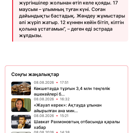
жүргіншілер жолынан өтіп келе қояды. 17
маусым – ұлымның туған күні. Соған
дайындықты бастадық. Жөндеу жұмыстары
әлі жүріп жатыр. 12 күннен кейін бітіп, кілтін
қолына ұстатамын”, – деген еді эстрада
жұлдызы.
Соңғы жаңалықтар
08.08.2026
17:51
Көкшетауда тұрғын 3,4 млн теңгелік
әшекейлері б...
08.08.2026
16:32
«Жауап керек»: Ақтауда ұлынан
айырылған ана мин...
08.08.2026
15:21
Шавкат Рахмоновтың отбасында қаралы
хабар
08.08.2026
14:38