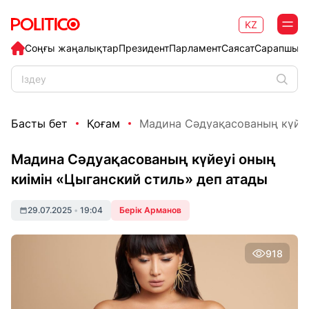
KZ
Соңғы жаңалықтар
Президент
Парламент
Саясат
Сарапшыл
Басты бет
Қоғам
Мадина Сәдуақасованың күйеуі
Мадина Сәдуақасованың күйеуі оның
киімін «Цыганский стиль» деп атады
29.07.2025
•
19:04
Берік Арманов
918