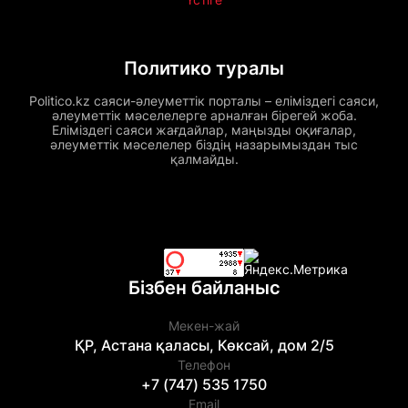
Политико туралы
Politico.kz саяси-әлеуметтік порталы – еліміздегі саяси,
әлеуметтік мәселелерге арналған бірегей жоба.
Еліміздегі саяси жағдайлар, маңызды оқиғалар,
әлеуметтік мәселелер біздің назарымыздан тыс
қалмайды.
Бізбен байланыс
Мекен-жай
ҚР, Астана қаласы, Көксай, дом 2/5
Телефон
+7 (747) 535 1750
Email