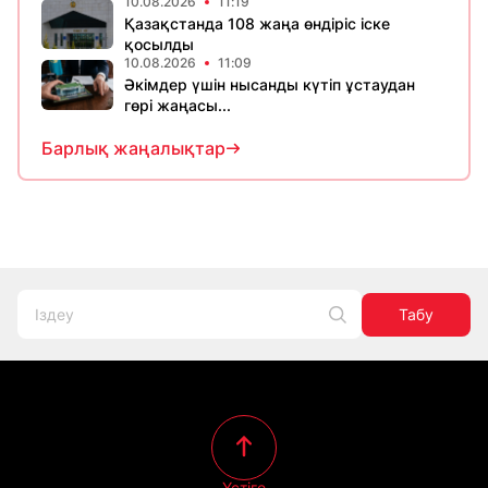
10.08.2026
11:19
Қазақстанда 108 жаңа өндіріс іске
қосылды
10.08.2026
11:09
Әкімдер үшін нысанды күтіп ұстаудан
гөрі жаңасы...
Барлық жаңалықтар
Табу
Үстіге