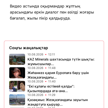
Видео астында оқырмандар жұптың
арасындағы еркін диалог пен әзілді жоғары
бағалап, жылы пікір қалдыруда.
Соңғы жаңалықтар
10.08.2026
12:11
KAZ Minerals шахтасында түтін шықты:
жұмысшылар...
10.08.2026
11:48
Жиһанкез қария Еуропаға бару үшін
Жезқазғандағы...
10.08.2026
11:40
"Екі құлағы естімей қалды":
Қызылордада ата-ана...
10.08.2026
11:29
Қазақмыс Жезқазғандағы зауытын
жаңартуға қыруар...