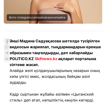
Фото: instagram.com/sadvakasovamadina
Әнші Мадина Сәдуақасова шетелде түсірілген
видеосын жариялап, тыңдармандарын ерекше
образымен таңғалдырды, деп хабарлайды
POLITICO.KZ
Skifnews.kz
ақпарат порталына
сілтеме жасап.
Алайда желі қолданушыларының назарын оның
киім үлгісі емес, жолдасының бейқам әзілі
аударды.
Кадр сыртынан жұбайы әзілмен «Цыганский
стиль» деп атап, көпшіліктің көңілін көтерді.