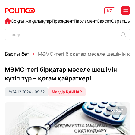
KZ
Соңғы жаңалықтар
Президент
Парламент
Саясат
Сарапшыл
Басты бет
МӘМС-тегі бірқатар мәселе шешімін күтіп
МӘМС-тегі бірқатар мәселе шешімін
күтіп тұр – қоғам қайраткері
24.12.2024
•
09:52
Мөлдір ҚАЙНАР
243