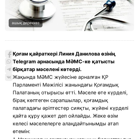
ашық дереккөз
Қоғам қайраткері Линия Данилова өзінің
Telegram арнасында МӘМС-ке қатысты
бірқатар мәселені көтерді.
Жақында МӘМС жүйесіне арналған ҚР
Парламенті Мәжілісі жанындағы Қоғамдық
Палатаның отырысы өтті. Мәселе өте күрделі,
бірақ көптеген сарапшылар, қоғамдық
палатадағы әріптестер сияқты, жүйені күрделі
қайта құру қажет деп ойлайды. Жеке өзім
келесі мәселелерге алаңдайтынымды атап
өтемін: