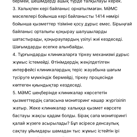
бермей, шешімдерді ашық түрде талқылауы керек.
Халықпен кері байланыс орнатылмаған. МӘМС
мәселелері бойынша кері байланысты 1414 нөмірі
бойынша қызметтер тізіміне қосу дұрыс емес. Бірыңғай
байланыс орталығы қоңырау шалушыларды
шатастырады, қоңыраулардың үзілуі жиі кездеседі.
Шағымдарды есепке алынбайды.
Тұрғындарды клиникаларға тіркеу механизмі дұрыс
жұмыс істемейді. Өтінімдердің жеңілдетілген
интерфейсі клиникалардың теріс жауабына шағым
түсіруге мүмкіндік бермейді, тіркеу процесінде
көптеген қиындықтар кездеседі.
МӘМС шеңберінде клиникалар көрсететін
қызметтердің сапасына мониторинг нашар жүргізіліп
жатыр. Жеке клиникалар халыққа қызмет көрсете
бастауы жақсы қадам болды. Бірақ сапа мониторингі
қалай жүзеге асырылады? Бұл әсіресе денсаулық
сақтау ұйымдары шамадан тыс жұмыс істейтін ірі