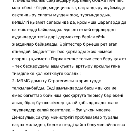
Медициналық сақтандыру қорының бюджеттен тыс
мәртебесі - біздің медициналық сақтандыру жүйемізде
сақтандыру сипаты мүлдем жоқ, тұрғындардың
көпшілігі қызмет сапасында да, қосымша шараларда да
өзгерістерді байқамады. Бұл ретте кей өңірлердегі
аудандарда тегін дәрі-дәрмектер берілмейтін
жағдайлар байқалады. Әріптестер бірнеше рет атап
өткендей, бюджеттен тыс қорларды жою немесе
олардың қызметін Парламентке толық есеп беру қажет
– тек басқарудағы ашықтықты арттыру арқылы ғана
тиімділікке қол жеткізуге болады;
МӘМС дамыту Стратегиясы жария түрде
талқыланбайды. Енді шығындарды басымдыққа ие
емес бағыттар бойынша қысқартуға тырысу бар екені
анық, бірақ бұл шешімдер қалай қабылданады және
тәуекелдер қалай есептеледі – бұл үлкен мәселе.
Денсаулық сақтау министрлігі проблемалар туралы
нақты мәлімдеп, бюджеттерді қайта бөлумен айналыса