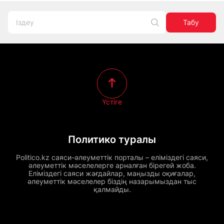
Табу
Үстіге
Политико туралы
Politico.kz саяси-әлеуметтік порталы – еліміздегі саяси,
әлеуметтік мәселелерге арналған бірегей жоба.
Еліміздегі саяси жағдайлар, маңызды оқиғалар,
әлеуметтік мәселелер біздің назарымыздан тыс
қалмайды.