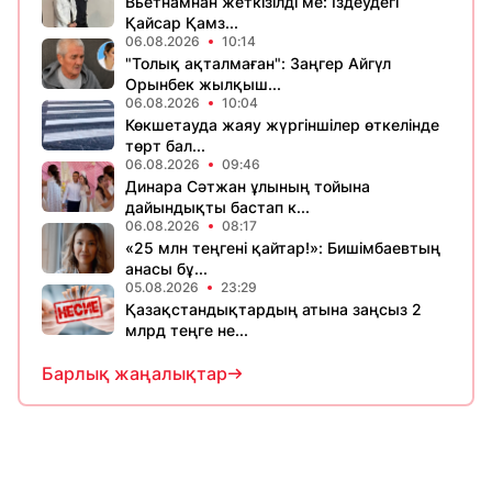
Вьетнамнан жеткізілді ме: Іздеудегі
Қайсар Қамз...
06.08.2026
10:14
"Толық ақталмаған": Заңгер Айгүл
Орынбек жылқыш...
06.08.2026
10:04
Көкшетауда жаяу жүргіншілер өткелінде
төрт бал...
06.08.2026
09:46
Динара Сәтжан ұлының тойына
дайындықты бастап к...
06.08.2026
08:17
«25 млн теңгені қайтар!»: Бишімбаевтың
анасы бұ...
05.08.2026
23:29
Қазақстандықтардың атына заңсыз 2
млрд теңге не...
Барлық жаңалықтар