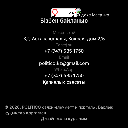
Бізбен байланыс
Мекен-жай
ҚР, Астана қаласы, Көксай, дом 2/5
Телефон
+7 (747) 535 1750
Email
politico.kz@gmail.com
WhatsApp
+7 (747) 535 1750
Құпиялық саясаты
© 2026. POLITICO саяси-әлеуметтік порталы. Барлық
құқықтар қорғалған
Дизайн және құрылым