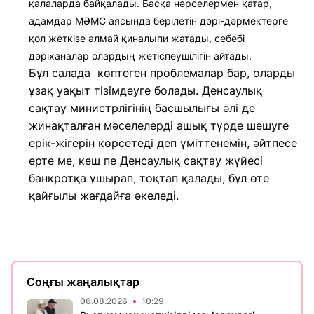
қалаларда байқалады. Басқа нәрселермен қатар,
адамдар МӘМС аясында берілетін дәрі-дәрмектерге
қол жеткізе алмай қиналыпи жатады, себебі
дәріханалар олардың жетіспеушілігін айтады.
Бұл салада көптеген проблемалар бар, оларды
ұзақ уақыт тізімдеуге болады. Денсаулық
сақтау министрлігінің басшылығы әлі де
жинақталған мәселелерді ашық түрде шешуге
ерік-жігерін көрсетеді деп үміттенемін, әйтпесе
ерте ме, кеш пе Денсаулық сақтау жүйесі
банкротқа ұшырап, тоқтап қалады, бұл өте
қайғылы жағдайға әкеледі.
Соңғы жаңалықтар
06.08.2026
10:29