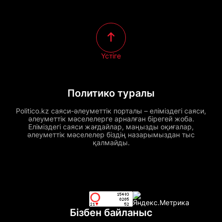
Үстіге
Политико туралы
Politico.kz саяси-әлеуметтік порталы – еліміздегі саяси,
әлеуметтік мәселелерге арналған бірегей жоба.
Еліміздегі саяси жағдайлар, маңызды оқиғалар,
әлеуметтік мәселелер біздің назарымыздан тыс
қалмайды.
Бізбен байланыс