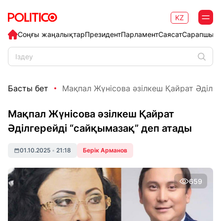
KZ
Соңғы жаңалықтар
Президент
Парламент
Саясат
Сарапшыл
Басты бет
Мақпал Жүнісова әзілкеш Қайрат Әділгер
Мақпал Жүнісова әзілкеш Қайрат
Әділгерейді “сайқымазақ” деп атады
01.10.2025
•
21:18
Берік Арманов
659