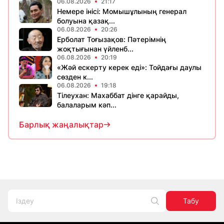
06.08.2026
21:17
Немере інісі: Момышұлының генерал
болуына қазақ...
06.08.2026
20:26
Ерболат Тоғызақов: Пәтерімнің
жоқтығынан үйленб...
06.08.2026
20:19
«Жәй ескерту керек еді»: Тойдағы даулы
сөзден к...
06.08.2026
19:18
Тілеухан: Махаббат дінге қарайды,
балаларым кәп...
Барлық жаңалықтар
Табу