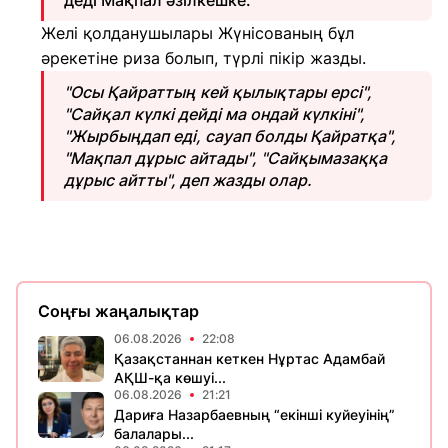
деді Мақпал әзілкешке.
Желі қолданушылары Жүнісованың бұл
әрекетіне риза болып, түрлі пікір жазды.
"Осы Қайраттың кей қылықтары ерсі",
"Сайқал күлкі дейді ма ондай күлкіні",
"Жырбыңдап еді, сауап болды Қайратқа",
"Мақпал дұрыс айтады", "Сайқымазаққа
дұрыс айтты", деп жазды олар.
Соңғы жаңалықтар
06.08.2026
22:08
Қазақстаннан кеткен Нұртас Адамбай
АҚШ-қа көшуі...
06.08.2026
21:21
Дариға Назарбаевның “екінші куйеуінің”
балалары...