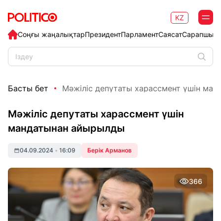
KZ
Соңғы жаңалықтар
Президент
Парламент
Саясат
Сарапшыл
Басты бет
Мәжіліс депутаты харассмент үшін манд
Мәжіліс депутаты харассмент үшін
мандатынан айырылды
04.09.2024
•
16:09
Берік Арманов
366