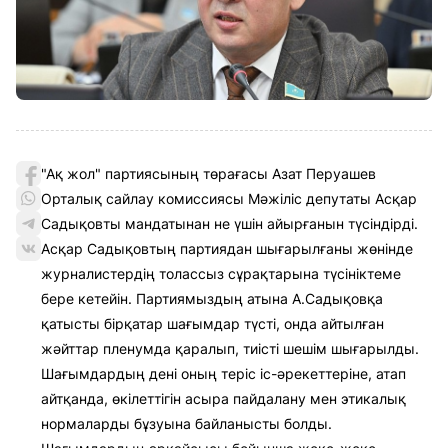
"Ақ жол" партиясының төрағасы Азат Перуашев
Орталық сайлау комиссиясы Мәжіліс депутаты Асқар
Садықовты мандатынан не үшін айырғанын түсіндірді.
Асқар Садықовтың партиядан шығарылғаны жөнінде
журналистердің толассыз сұрақтарына түсініктеме
бере кетейін. Партиямыздың атына А.Садықовқа
қатысты бірқатар шағымдар түсті, онда айтылған
жәйттар пленумда қаралып, тиісті шешім шығарылды.
Шағымдардың дені оның теріс іс-әрекеттеріне, атап
айтқанда, өкілеттігін асыра пайдалану мен этикалық
нормаларды бұзуына байланысты болды.