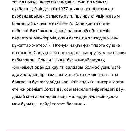
үнсіздігімізді біреулер басқаша түсінген сияқты,
сұхбаттың бірінде өзін 1937 жылғы репрессиялар
құрбандарымен салыстырып, "шындық" үшін жазым
болғандай қылып жеткізген А. Садықов та соған
себепші. Бұл "шындықтың" да шынайы бет жүзін
көрсетуге мәжбүрміз, одан басқа да эпизодтар мен
құжаттар жетерлік. Пленум нақты фактілерге сүйене
отырып А. Садықовты партиядан шығару туралы шешім
қабылдады. Соның ішінде, бұл жағдайлардың
(бірнешеу) одан да қауіпті салдары болмас үшін. Өзге
адамдардың ар-намысы мен жеке өміріне қатысты
болғасын бұл жағдайды көпшілік алдына шығару маған
өте жиіркенішті болса да, осы мәселе төңірегіндегі дау-
дамай мен алып-қашпа әңгімелердің нүктесін қоюға
мәжбүрмін, - дейді партия басшысы.