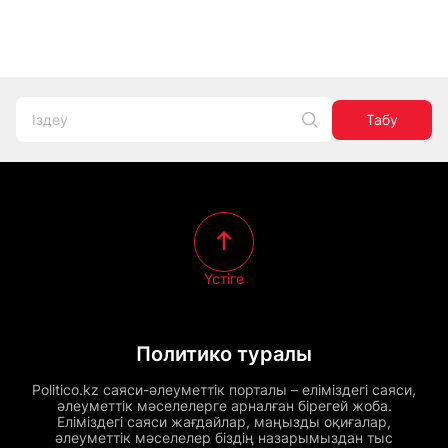
Табу
Үстіге
Политико туралы
Politico.kz саяси-әлеуметтік порталы – еліміздегі саяси,
әлеуметтік мәселелерге арналған бірегей жоба.
Еліміздегі саяси жағдайлар, маңызды оқиғалар,
әлеуметтік мәселелер біздің назарымыздан тыс