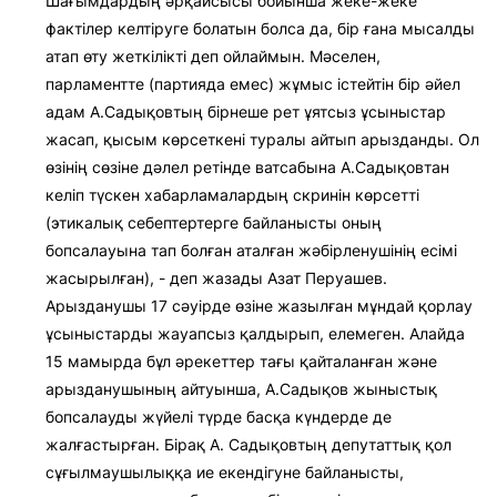
Шағымдардың әрқайсысы бойынша жеке-жеке
фактілер келтіруге болатын болса да, бір ғана мысалды
атап өту жеткілікті деп ойлаймын. Мәселен,
парламентте (партияда емес) жұмыс істейтін бір әйел
адам А.Садықовтың бірнеше рет ұятсыз ұсыныстар
жасап, қысым көрсеткені туралы айтып арызданды. Ол
өзінің сөзіне дәлел ретінде ватсабына А.Садықовтан
келіп түскен хабарламалардың скринін көрсетті
(этикалық себептертерге байланысты оның
бопсалауына тап болған аталған жәбірленушінің есімі
жасырылған), - деп жазады Азат Перуашев.
Арызданушы 17 сәуірде өзіне жазылған мұндай қорлау
ұсыныстарды жауапсыз қалдырып, елемеген. Алайда
15 мамырда бұл әрекеттер тағы қайталанған және
арызданушының айтуынша, А.Садықов жыныстық
бопсалауды жүйелі түрде басқа күндерде де
жалғастырған. Бірақ А. Садықовтың депутаттық қол
сұғылмаушылыққа ие екендігуне байланысты,