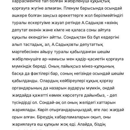
харрасментке тап болған жәбірленуші құқықтық
қорғауға жүгіне алмаған. Пленум барысында осындай
әшкере болған заңсыз әрекеттерге жол берілмейтіндігі
туралы ескертуіме жауап ретінде А.Садықов «өзінің
депутат екенін және кімге не қаласа соны айтуға
құқылы екендігін» айтты. Сондықтан біз бұл кедергіні
алып тастадық, ал, А.Садықовты депутаттық
мәртебесінен айыру туралы қабылданған шешім
жәбірленушіге ар-намысы мен қадір-қасиетін қорғауға
мүмкіндік береді. Оның лайықсыз мінез-құлқының
басқа да фактілері бар, соның негізінде осындай шешім
қабылданды. Олардың кейбіреулері құқық қорғау
органдарының да назарын аударуы мүмкін, ондай
жағдайда қажетті көмек көрсетуге дайынбыз, - деп
түсіндірді ол. Сондай-ақ ол оның желідегі хаттарын
жариялады. Көріп отырғандарыңыздай, өте лас жағдай
орын алған. Біреудің хабарламаларын оқып, оны
жариялауға еш құлқым жоқ еді. Алайда, біздің