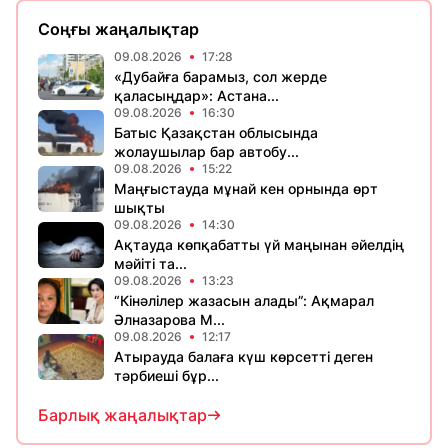
Соңғы жаңалықтар
09.08.2026
17:28
«Дубайға барамыз, сол жерде
қаласыңдар»: Астана...
09.08.2026
16:30
Батыс Қазақстан облысында
жолаушылар бар автобу...
09.08.2026
15:22
Маңғыстауда мұнай кен орнында өрт
шықты
09.08.2026
14:30
Ақтауда көпқабатты үй маңынан әйелдің
мәйіті та...
09.08.2026
13:23
“Кінәлілер жазасын алады”: Ақмарал
Әлназарова М...
09.08.2026
12:17
Атырауда балаға күш көрсетті деген
тәрбиеші бұр...
Барлық жаңалықтар