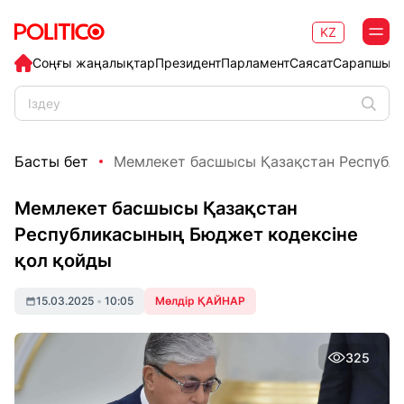
KZ
Соңғы жаңалықтар
Президент
Парламент
Саясат
Сарапшыл
Басты бет
Мемлекет басшысы Қазақстан Республи
Мемлекет басшысы Қазақстан
Республикасының Бюджет кодексіне
қол қойды
15.03.2025
•
10:05
Мөлдір ҚАЙНАР
325