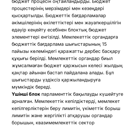
бюджет процесін оңтайландырды. Бюджет
процестерінің мерзімдері мен кезеңдері
қысқартылды. Бюджеттік бағдарламалар
әкімшілерінің өкілеттіктері мен жауапкершілігін
едәуір кеңейту есебінен блоктық бюджет
элементтері енгізілді. Мемлекеттік органдарға
бюджеттік бағдарлама шығыстарының 15
пайызы көлеміндегі қаражатты дербес басқару
құқығы берілді. Мемлекеттік органдар биыл
жұмсалмаған бюджет қаржысын келесі жылдың
қаңтар айынан бастап пайдалана алады. Бұл
шығыстарды үздіксіз қаржыландыруға
мүмкіндік береді.
Үшінші блок
парламенттік бақылауды күшейтуге
арналған. Мемлекеттік кепілдіктерді, мемлекет
кепілгерліктерін беру лимитін, үкіметтік борыш
лимитін және жергілікті атқарушы органдар
борышын, квазимемлекеттік сектор