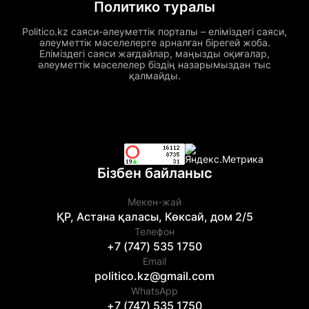
Политико туралы
Politico.kz саяси-әлеуметтік порталы – еліміздегі саяси,
әлеуметтік мәселелерге арналған бірегей жоба.
Еліміздегі саяси жағдайлар, маңызды оқиғалар,
әлеуметтік мәселелер біздің назарымыздан тыс
қалмайды.
Бізбен байланыс
Мекен-жай
ҚР, Астана қаласы, Көксай, дом 2/5
Телефон
+7 (747) 535 1750
Email
politico.kz@gmail.com
WhatsApp
+7 (747) 535 1750