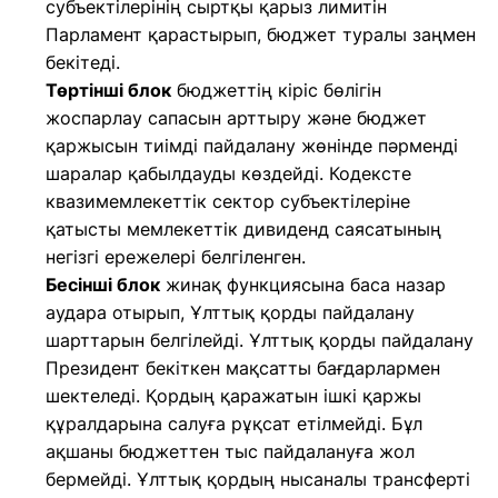
субъектілерінің сыртқы қарыз лимитін
Парламент қарастырып, бюджет туралы заңмен
бекітеді.
Төртінші блок
бюджеттің кіріс бөлігін
жоспарлау сапасын арттыру және бюджет
қаржысын тиімді пайдалану жөнінде пәрменді
шаралар қабылдауды көздейді. Кодексте
квазимемлекеттік сектор субъектілеріне
қатысты мемлекеттік дивиденд саясатының
негізгі ережелері белгіленген.
Бесінші блок
жинақ функциясына баса назар
аудара отырып, Ұлттық қорды пайдалану
шарттарын белгілейді. Ұлттық қорды пайдалану
Президент бекіткен мақсатты бағдарлармен
шектеледі. Қордың қаражатын ішкі қаржы
құралдарына салуға рұқсат етілмейді. Бұл
ақшаны бюджеттен тыс пайдалануға жол
бермейді. Ұлттық қордың нысаналы трансферті