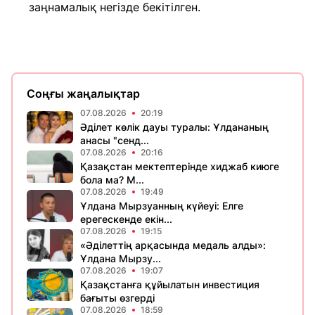
заңнамалық негізде бекітілген.
Соңғы жаңалықтар
07.08.2026
20:19
Әділет көлік дауы туралы: Ұлдананың
анасы "сенд...
07.08.2026
20:16
Қазақстан мектептерінде хиджаб киюге
бола ма? М...
07.08.2026
19:49
Ұлдана Мырзуанның күйеуі: Елге
ерегескенде екін...
07.08.2026
19:15
«Әділеттің арқасында медаль алды»:
Ұлдана Мырзу...
07.08.2026
19:07
Қазақстанға құйылатын инвестиция
бағыты өзгерді
07.08.2026
18:59