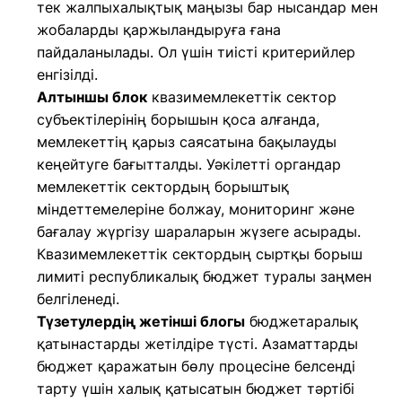
тек жалпыхалықтық маңызы бар нысандар мен
жобаларды қаржыландыруға ғана
пайдаланылады. Ол үшін тиісті критерийлер
енгізілді.
Алтыншы блок
квазимемлекеттік сектор
субъектілерінің борышын қоса алғанда,
мемлекеттің қарыз саясатына бақылауды
кеңейтуге бағытталды. Уәкілетті органдар
мемлекеттік сектордың борыштық
міндеттемелеріне болжау, мониторинг және
бағалау жүргізу шараларын жүзеге асырады.
Квазимемлекеттік сектордың сыртқы борыш
лимиті республикалық бюджет туралы заңмен
белгіленеді.
Түзетулердің жетінші блогы
бюджетаралық
қатынастарды жетілдіре түсті. Азаматтарды
бюджет қаражатын бөлу процесіне белсенді
тарту үшін халық қатысатын бюджет тәртібі