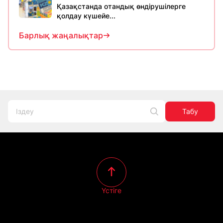
Қазақстанда отандық өндірушілерге
қолдау күшейе...
Барлық жаңалықтар
Табу
Үстіге