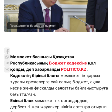
Президенттің баспасөз қызметі
Мемлекет басшысы Қазақстан
Республикасының
Бюджет кодексіне
қол
қойды, деп хабарлайды
POLITICO.KZ
.
Кодекстің бірінші блогы
мемлекеттік қаржы
туралы ережелерге сай салық-бюджет, ақша-
несие және фискалды саясатты байланыстыруға
бағытталған.
Екінші блок
мемлекеттік органдардың
дербестігі мен жауапкершілігін арттыра отырып,