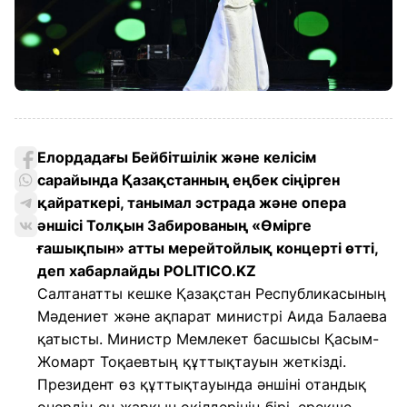
Елордадағы Бейбітшілік және келісім
сарайында Қазақстанның еңбек сіңірген
қайраткері, танымал эстрада және опера
әншісі Толқын Забированың «Өмірге
ғашықпын» атты мерейтойлық концерті өтті,
деп хабарлайды POLITICO.KZ
Салтанатты кешке Қазақстан Республикасының
Мәдениет және ақпарат министрі Аида Балаева
қатысты. Министр Мемлекет басшысы Қасым-
Жомарт Тоқаевтың құттықтауын жеткізді.
Президент өз құттықтауында әншіні отандық