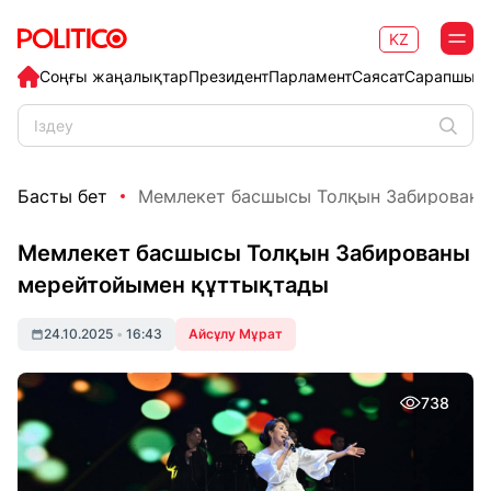
KZ
Соңғы жаңалықтар
Президент
Парламент
Саясат
Сарапшыл
Басты бет
Мемлекет басшысы Толқын Забированы
Мемлекет басшысы Толқын Забированы
мерейтойымен құттықтады
24.10.2025
•
16:43
Айсұлу Мұрат
738