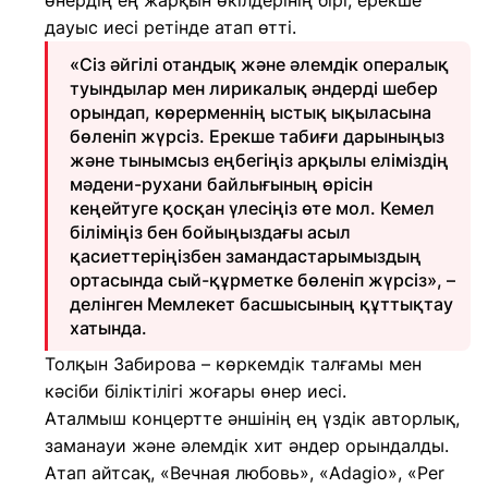
өнердің ең жарқын өкілдерінің бірі, ерекше
дауыс иесі ретінде атап өтті.
«Сіз әйгілі отандық және әлемдік опералық
туындылар мен лирикалық әндерді шебер
орындап, көрерменнің ыстық ықыласына
бөленіп жүрсіз. Ерекше табиғи дарыныңыз
және тынымсыз еңбегіңіз арқылы еліміздің
мәдени-рухани байлығының өрісін
кеңейтуге қосқан үлесіңіз өте мол. Кемел
біліміңіз бен бойыңыздағы асыл
қасиеттеріңізбен замандастарымыздың
ортасында сый-құрметке бөленіп жүрсіз», –
делінген Мемлекет басшысының құттықтау
хатында.
Толқын Забирова – көркемдік талғамы мен
кәсіби біліктілігі жоғары өнер иесі.
Аталмыш концертте әншінің ең үздік авторлық,
заманауи және әлемдік хит әндер орындалды.
Атап айтсақ, «Вечная любовь», «Adagio», «Per