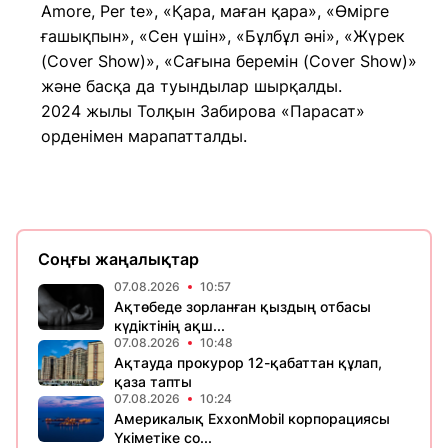
Amore, Per te», «Қара, маған қара», «Өмірге
ғашықпын», «Сен үшін», «Бұлбұл әні», «Жүрек
(Cover Show)», «Сағына беремін (Cover Show)»
және басқа да туындылар шырқалды.
2024 жылы Толқын Забирова «Парасат»
орденімен марапатталды.
Соңғы жаңалықтар
07.08.2026
10:57
Ақтөбеде зорланған қыздың отбасы
күдіктінің ақш...
07.08.2026
10:48
Ақтауда прокурор 12-қабаттан құлап,
қаза тапты
07.08.2026
10:24
Америкалық ExxonMobil корпорациясы
Үкіметіке со...