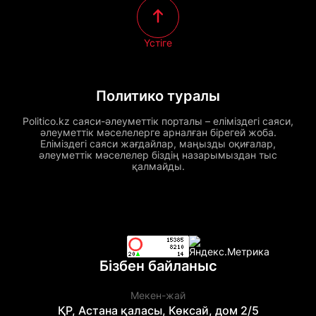
Үстіге
Политико туралы
Politico.kz саяси-әлеуметтік порталы – еліміздегі саяси,
әлеуметтік мәселелерге арналған бірегей жоба.
Еліміздегі саяси жағдайлар, маңызды оқиғалар,
әлеуметтік мәселелер біздің назарымыздан тыс
қалмайды.
Бізбен байланыс
Мекен-жай
ҚР, Астана қаласы, Көксай, дом 2/5