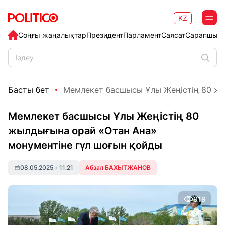
KZ
Соңғы жаңалықтар
Президент
Парламент
Саясат
Сарапшыл
Басты бет
Мемлекет басшысы Ұлы Жеңістің 80 жы
Мемлекет басшысы Ұлы Жеңістің 80
жылдығына орай «Отан Ана»
монументіне гүл шоғын қойды
08.05.2025
•
11:21
Абзал БАХЫТЖАНОВ
919