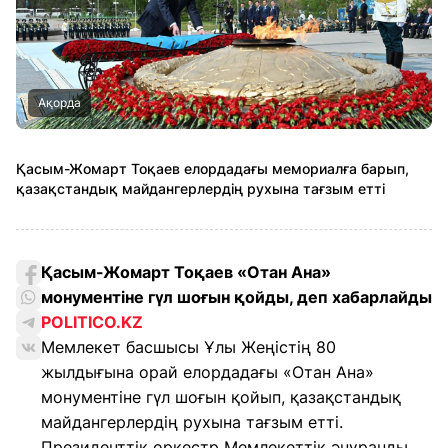
Ақорда
Қасым-Жомарт Тоқаев елордадағы мемориалға барып,
қазақстандық майдангерлердің рухына тағзым етті
Қасым-Жомарт Тоқаев «Отан Ана»
монументіне гүл шоғын қойды, деп хабарлайды
POLITICO.KZ
Мемлекет басшысы Ұлы Жеңістің 80
жылдығына орай елордадағы «Отан Ана»
монументіне гүл шоғын қойып, қазақстандық
майдангерлердің рухына тағзым етті.
Президенттік оркестр Мемлекеттік әнұранды