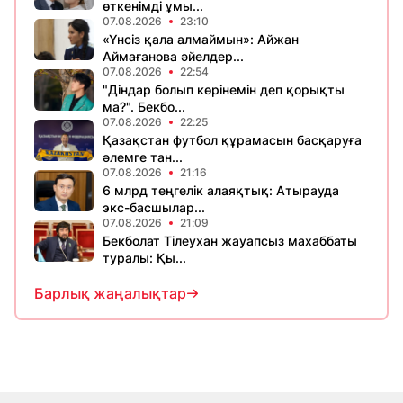
өткенімді ұмы...
07.08.2026
23:10
«Үнсіз қала алмаймын»: Айжан
Аймағанова әйелдер...
07.08.2026
22:54
"Діндар болып көрінемін деп қорықты
ма?". Бекбо...
07.08.2026
22:25
Қазақстан футбол құрамасын басқаруға
әлемге тан...
07.08.2026
21:16
6 млрд теңгелік алаяқтық: Атырауда
экс-басшылар...
07.08.2026
21:09
Бекболат Тілеухан жауапсыз махаббаты
туралы: Қы...
Барлық жаңалықтар