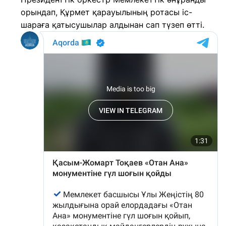
орындап, Құрмет қарауылының ротасы іс-
шараға қатысушылар алдынан сап түзеп өтті.