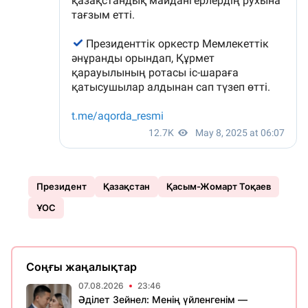
Президент
Қазақстан
Қасым-Жомарт Тоқаев
ҰОС
Соңғы жаңалықтар
07.08.2026
23:46
Әділет Зейнел: Менің үйленгенім —