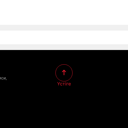
яси,
Үстіге