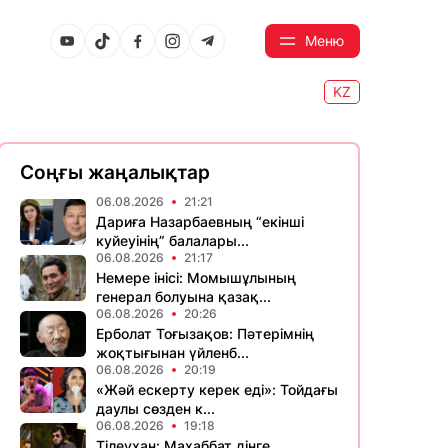
Меню
KZ
Соңғы жаңалықтар
06.08.2026
21:21
Дариға Назарбаевның “екінші
куйеуінің” балалары...
06.08.2026
21:17
Немере інісі: Момышұлының
генерал болуына қазақ...
06.08.2026
20:26
Ерболат Тоғызақов: Пәтерімнің
жоқтығынан үйленб...
06.08.2026
20:19
«Жәй ескерту керек еді»: Тойдағы
даулы сөзден к...
06.08.2026
19:18
Тілеухан: Махаббат дінге