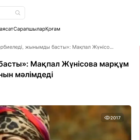
аясат
Сарапшылар
Қоғам
әрбиеледі, жынымды басты»: Мақпал Жүнісо...
басты»: Мақпал Жүнісова марқұм
нын мәлімдеді
2017