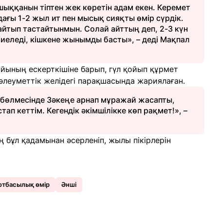
 шыққанын тіптен жек көретін адам екен. Керемет
ағы 1-2 жыл ит пен мысық сияқты өмір сүрдік.
 айтып тастайтынмын. Солай айттың деп, 2-3 күн
рбиеледі, кішкене жынымды басты», – деді Мақпал
айының ескерткішіне барып, гүл қойып құрмет
 әлеуметтік желідегі парақшасында жариялаған.
ір бөлмесінде Зәкеңе арнап мұражай жасапты,
тап кеттім. Кегендік әкімшілікке көп рақмет!», –
 бұл қадамынан әсерленіп, жылы пікірлерін
отбасылық өмір
Әнші