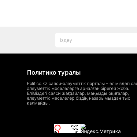
Политико туралы
Politico.kz саяси-әлеуметтік порталы – еліміздегі са
әлеуметтік мәселелерге арналған бірегей жоба.
Еліміздегі саяси жағдайлар, маңызды оқиғалар,
әлеуметтік мәселелер біздің назарымыздан тыс
қалмайды.