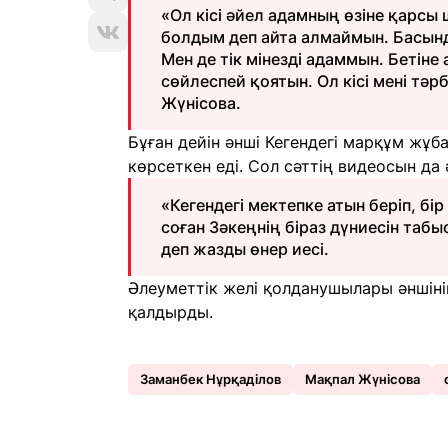
«Ол кісі әйел адамның өзіне қарсы
болдым деп айта алмаймын. Басынд
Мен де тік мінезді адаммын. Бетіне
сөйлеспей қоятын. Ол кісі мені тә
Жүнісова.
Бұған дейін әнші Кегендегі марқұм жұб
көрсеткен еді. Сол сәттің видеосын да
«Кегендегі мектепке атын беріп, б
соған Зәкеңнің біраз дүниесін табыс
деп жазды өнер иесі.
Әлеуметтік желі қолданушылары әншінің
қалдырды.
Заманбек Нұрқаділов
Мақпал Жүнісова