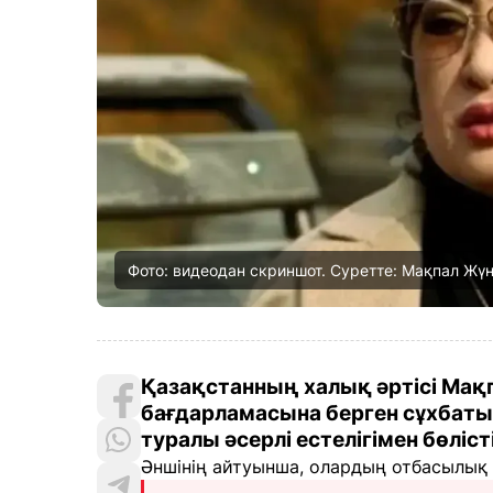
Фото: видеодан скриншот. Суретте: Мақпал Жүн
Қазақстанның халық әртісі Мақп
бағдарламасына берген сұхбат
туралы әсерлі естелігімен бөліс
Әншінің айтуынша, олардың отбасылық 