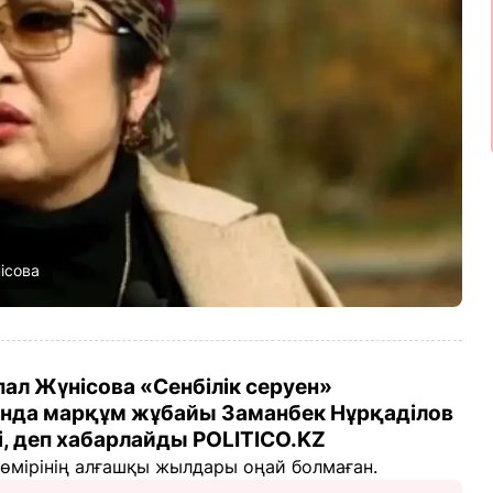
ісова
ал Жүнісова «Сенбілік серуен»
ында марқұм жұбайы Заманбек Нұрқаділов
ті, деп хабарлайды POLITICO.KZ
өмірінің алғашқы жылдары оңай болмаған.