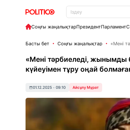
Соңғы жаңалықтар
Президент
Парламент
С
Басты бет
Соңғы жаңалықтар
«Мені т
«Мені тәрбиеледі, жынымды 
күйеуімен тұру оңай болмаға
01.12.2025
•
09:10
Айсұлу Мұрат