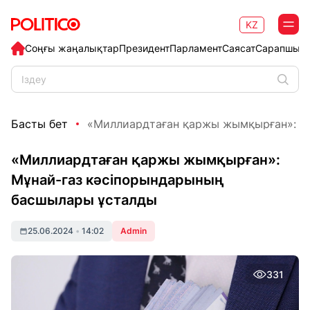
KZ
Соңғы жаңалықтар
Президент
Парламент
Саясат
Сарапшыл
Басты бет
«Миллиардтаған қаржы жымқырған»: Мұн
«Миллиардтаған қаржы жымқырған»:
Мұнай-газ кәсіпорындарының
басшылары ұсталды
25.06.2024
•
14:02
Admin
331