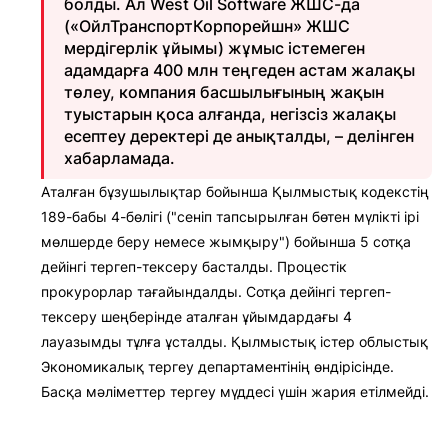
болды. Ал West Oil Software ЖШС-да
(«ОйлТранспортКорпорейшн» ЖШС
мердігерлік ұйымы) жұмыс істемеген
адамдарға 400 млн теңгеден астам жалақы
төлеу, компания басшылығының жақын
туыстарын қоса алғанда, негізсіз жалақы
есептеу деректері де анықталды, – делінген
хабарламада.
Аталған бұзушылықтар бойынша Қылмыстық кодекстің
189-бабы 4-бөлігі ("сеніп тапсырылған бөтен мүлікті ірі
мөлшерде беру немесе жымқыру") бойынша 5 сотқа
дейінгі тергеп-тексеру басталды. Процестік
прокурорлар тағайындалды. Сотқа дейінгі тергеп-
тексеру шеңберінде аталған ұйымдардағы 4
лауазымды тұлға ұсталды. Қылмыстық істер облыстық
Экономикалық тергеу департаментінің өндірісінде.
Басқа мәліметтер тергеу мүддесі үшін жария етілмейді.