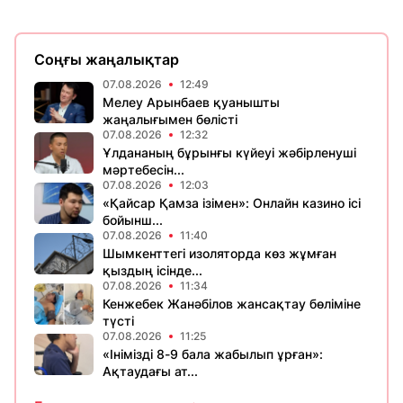
Соңғы жаңалықтар
07.08.2026
12:49
Мелеу Арынбаев қуанышты
жаңалығымен бөлісті
07.08.2026
12:32
Ұлдананың бұрынғы күйеуі жәбірленуші
мәртебесін...
07.08.2026
12:03
«Қайсар Қамза ізімен»: Онлайн казино ісі
бойынш...
07.08.2026
11:40
Шымкенттегі изоляторда көз жұмған
қыздың ісінде...
07.08.2026
11:34
Кенжебек Жанәбілов жансақтау бөліміне
түсті
07.08.2026
11:25
«Інімізді 8-9 бала жабылып ұрған»:
Ақтаудағы ат...