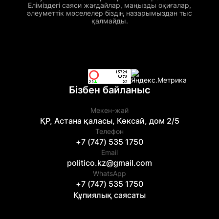
Еліміздегі саяси жағдайлар, маңызды оқиғалар,
әлеуметтік мәселелер біздің назарымыздан тыс
қалмайды.
Бізбен байланыс
Мекен-жай
ҚР, Астана қаласы, Көксай, дом 2/5
Телефон
+7 (747) 535 1750
Email
politico.kz@gmail.com
WhatsApp
+7 (747) 535 1750
Құпиялық саясаты