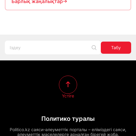
Барлық жаңалықтар
Табу
Үстіге
Политико туралы
Politico.kz саяси-әлеуметтік порталы – еліміздегі саяси,
әлеуметтік мәселелерге арналған бірегей жоба.