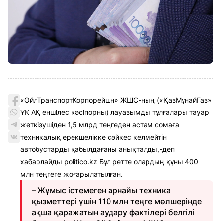
«ОйлТранспортКорпорейшн» ЖШС-ның («ҚазМұнайГаз»
ҰК АҚ еншілес кәсіпорны) лауазымды тұлғалары тауар
жеткізушіден 1,5 млрд теңгеден астам сомаға
техникалық ерекшелікке сәйкес келмейтін
автобустарды қабылдағаны анықталды,-деп
хабарлайды politico.kz Бұл ретте олардың құны 400
млн теңгеге жоғарылатылған.
– Жұмыс істемеген арнайы техника
қызметтері үшін 110 млн теңге мөлшерінде
ақша қаражатын аудару фактілері белгілі