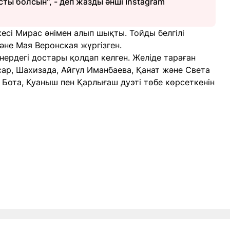
сты болсын", - деп жазды әнші Instagram
сі Мирас әнімен алып шықты. Тойды белгілі
әне Мая Веронская жүргізген.
ердегі достары қолдап келген. Желіде тараған
ар, Шахизада, Айгүл Иманбаева, Қанат және Света
 Бота, Қуаныш пен Қарлығаш дуэті төбе көрсеткенін