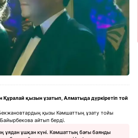
н Құралай қызын ұзатып, Алматыда дүркіретіп той
 Бекжановтардың қызы Кәмшаттың ұзату тойы
 Байырбекова айтып берді.
ң ұядан ұшқан күні. Кәмшаттың бағы баянды