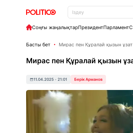
Соңғы жаңалықтар
Президент
Парламент
С
Басты бет
Мирас пен Құралай қызын ұзатып
Мирас пен Құралай қызын ұза
11.04.2025
•
21:01
Берік Арманов