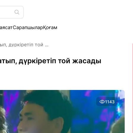
аясат
Сарапшылар
Қоғам
, дүркіретіп той ...
тып, дүркіретіп той жасады
1143