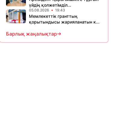
үйдің қолжетімділ...
05.08.2026
19:43
Мемлекеттік гранттың
қорытындысы жарияланатын к...
Барлық жаңалықтар