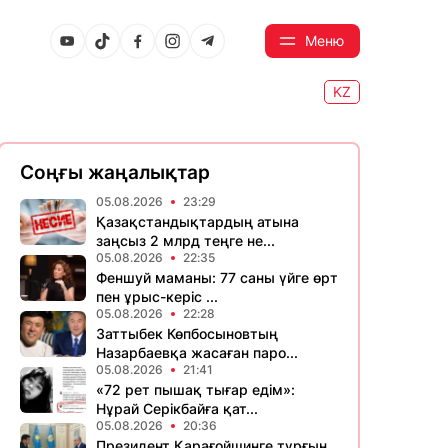
Меню
KZ
Соңғы жаңалықтар
05.08.2026
23:29
Қазақстандықтардың атына
заңсыз 2 млрд теңге не...
05.08.2026
22:35
Феншуй маманы: 77 саны үйге өрт
пен ұрыс-керіс ...
05.08.2026
22:28
Заттыбек Көпбосыновтың
Назарбаевқа жасаған паро...
05.08.2026
21:41
«72 рет пышақ тығар едім»:
Нұрай Серікбайға қат...
05.08.2026
20:36
Президент Қарағойшинге тұрғын