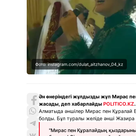
Фото: instagram.com/dulat_aitzhanov_04_kz
Ән өнеріндегі жұлдызды жұп Мирас пе
жасады, деп хабарлайды
POLITICO.KZ
.
Алматыда әншілер Мирас пен Құралай
болды. Бұл туралы желіде әнші Жазира
"Мирас пен Құралайдың қыздарыны