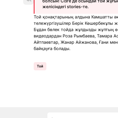
болсын! Сізге де осындай той жұғы
желісіндегі stories-те.
Той қонақтарының алдына Кәмшатты әке
тележүргізушілер Берік Көшербекұлы ж
Бұдан бөлек тойда жұлдызды жұптың өн
видеодардан Роза Рымбаева, Тамара Ас
Айтпаевтар, Жанар Айжанова, Ғани мен
байқауға болады.
Той