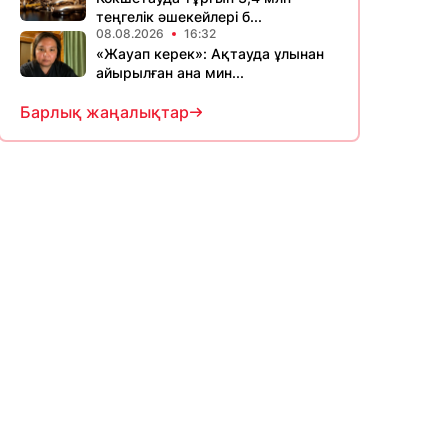
теңгелік әшекейлері б...
08.08.2026
16:32
«Жауап керек»: Ақтауда ұлынан
айырылған ана мин...
Барлық жаңалықтар