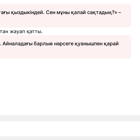
тағы қыздыкіндей. Сен мұны қалай сақтадың?» –
тан жауап қатты.
н. Айналадағы барлыө нәрсеге қуанышпен қарай