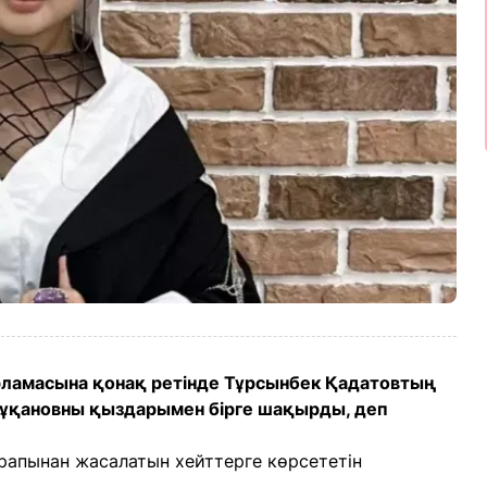
рламасына қонақ ретінде Тұрсынбек Қадатовтың
ұқановны қыздарымен бірге шақырды, деп
арапынан жасалатын хейттерге көрсететін