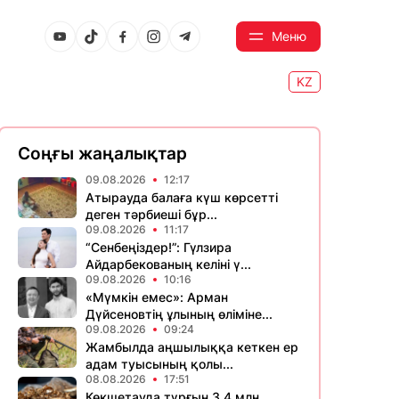
Меню
KZ
Соңғы жаңалықтар
09.08.2026
12:17
Атырауда балаға күш көрсетті
деген тәрбиеші бұр...
09.08.2026
11:17
“Сенбеңіздер!”: Гүлзира
Айдарбекованың келіні ү...
09.08.2026
10:16
«Мүмкін емес»: Арман
Дүйсеновтің ұлының өліміне...
09.08.2026
09:24
Жамбылда аңшылыққа кеткен ер
адам туысының қолы...
08.08.2026
17:51
Көкшетауда тұрғын 3,4 млн