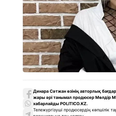
Динара Сәтжан өзінің авторлық бағда
жары әрі танымал продюсер Мөлдір М
хабарлайды POLITICO.KZ.
Тележүргізуші продюсердің көпшілік т