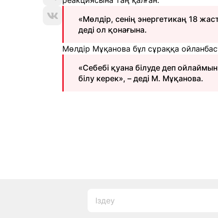
реакциясына таң қалған.
«Мөлдір, сенің энергетикаң 18 жас
деді ол қонағына.
Мөлдір Мұқанова бұл сұраққа ойланбас
«Себебі қуана білуде деп ойлаймы
білу керек», – деді М. Мұқанова.