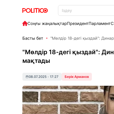
Соңғы жаңалықтар
Президент
Парламент
С
Басты бет
"Мөлдір 18-дегі қыздай": Дина
"Мөлдір 18-дегі қыздай": Ди
мақтады
08.07.2025
•
17:27
Берік Арманов