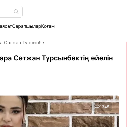
аясат
Сарапшылар
Қоғам
ра Сәтжан Тұрсынбе...
нара Сәтжан Тұрсынбектің әйелін
1345