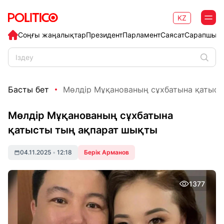
KZ
Соңғы жаңалықтар
Президент
Парламент
Саясат
Сарапшыл
Басты бет
Мөлдір Мұқанованың сұхбатына қатысты
Мөлдір Мұқанованың сұхбатына
қатысты тың ақпарат шықты
04.11.2025
•
12:18
Берік Арманов
1377