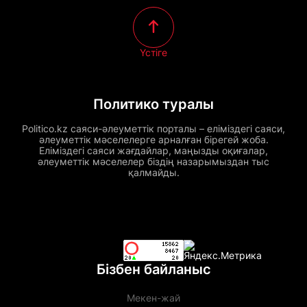
Үстіге
Политико туралы
Politico.kz саяси-әлеуметтік порталы – еліміздегі саяси,
әлеуметтік мәселелерге арналған бірегей жоба.
Еліміздегі саяси жағдайлар, маңызды оқиғалар,
әлеуметтік мәселелер біздің назарымыздан тыс
қалмайды.
Бізбен байланыс
Мекен-жай