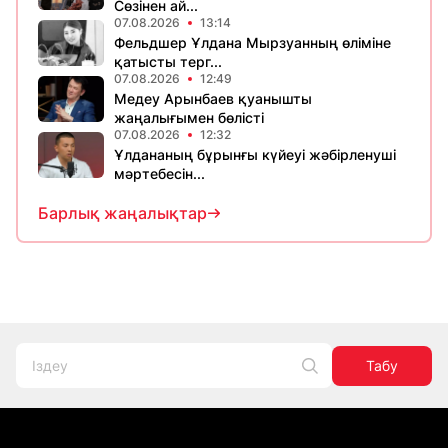
Сөзінен ай...
07.08.2026
13:14
Фельдшер Ұлдана Мырзуанның өліміне
қатысты терг...
07.08.2026
12:49
Медеу Арынбаев қуанышты
жаңалығымен бөлісті
07.08.2026
12:32
Ұлдананың бұрынғы күйеуі жәбірленуші
мәртебесін...
Барлық жаңалықтар
Табу