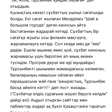
“ой, Алла, Тұрсынбек қандай оңбаған” деп
отырдым.
Қызықтың көкесі сұхбаттың үшінші сағатында
болды. Екі сағат жылаған Мөлдіріміз “Шәй в
большом городе” деген киносын айта
бастағаннан жадырай кетеді. Сұхбаттың бір
сағатқа жуығы осы фильмін мақтауға,
жарнамалауға кетеді. Сол кезде мен де “еее”
дедім. Ешкім ақымақ емес қой, сұхбат киноның
жарнамасы үшін берілгені ап-анық екенін
түсіндім. Прогрев деуші ме еді мұндайды)
Тұрсынбекті шынымен жамандағысы келмеген,
балаларының намысын ойлаған әйел
парақшасына жәй ғана “ажырастық, Тұрсынбек
басқа әйелге кетті”- деп пост жазады.
(“Сұхбатқа елдің сұрағына жауап беруге келдім”
дейді өзі) Аңдып отырған сайттар мен
пабликтер өздері ақ бүкіл Қазақстанға таратып