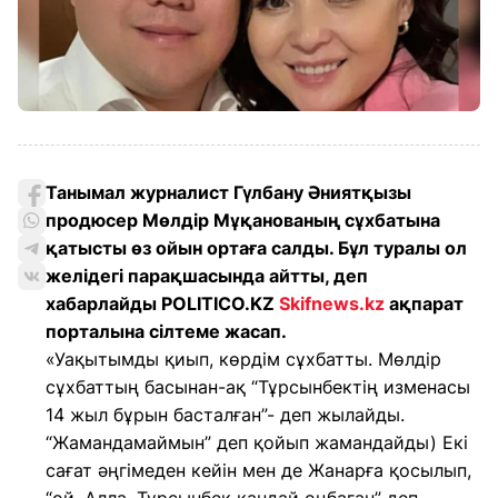
Танымал журналист Гүлбану Әниятқызы
продюсер Мөлдір Мұқанованың сұхбатына
қатысты өз ойын ортаға салды. Бұл туралы ол
желідегі парақшасында айтты, деп
хабарлайды POLITICO.KZ
Skifnews.kz
ақпарат
порталына сілтеме жасап.
«Уақытымды қиып, көрдім сұхбатты. Мөлдір
сұхбаттың басынан-ақ “Тұрсынбектің изменасы
14 жыл бұрын басталған”- деп жылайды.
“Жамандамаймын” деп қойып жамандайды) Екі
сағат әңгімеден кейін мен де Жанарға қосылып,