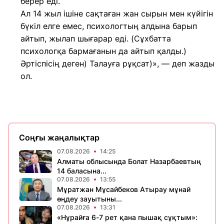
берер еді.
Ал 14 жыл ішіне сақтаған жан сырын мен күйігін
бүкіл елге емес, психологтың алдына барып
айтып, жылап шығарар еді. (Сұхбатта
психологқа бармағанын да айтып қалды.)
Әртіспісің деген) Талауға рұқсат)», — деп жазды
ол.
Соңғы жаңалықтар
07.08.2026
14:25
Алматы облысында Болат Назарбаевтың
14 баласына...
07.08.2026
13:55
Мұратжан Мұсайбеков Атырау мұнай
өңдеу зауытыны...
07.08.2026
13:31
«Нұрайға 6-7 рет қана пышақ сұқтым»: