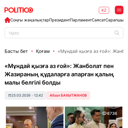
KZ
Соңғы жаңалықтар
Президент
Парламент
Саясат
Сарапшыл
Басты бет
Қоғам
«Мұндай қызға аз ғой»: Жанбо
«Мұндай қызға аз ғой»: Жанболат пен
Жазираның құдаларға апарған қалың
малы белгілі болды
23.03.2026
•
12:42
Абзал БАХЫТЖАНОВ
6736