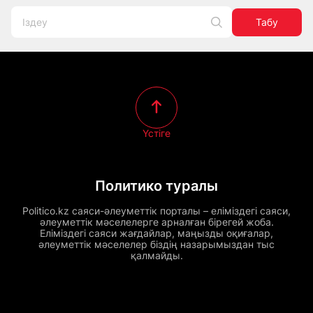
Табу
Үстіге
Политико туралы
Politico.kz саяси-әлеуметтік порталы – еліміздегі саяси,
әлеуметтік мәселелерге арналған бірегей жоба.
Еліміздегі саяси жағдайлар, маңызды оқиғалар,
әлеуметтік мәселелер біздің назарымыздан тыс
қалмайды.