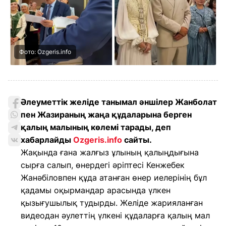
Фото: Ozgeris.info
Әлеуметтік желіде танымал әншілер Жанболат
пен Жазираның жаңа құдаларына берген
қалың малының көлемі тарады, деп
хабарлайды
Ozgeris.info
сайты.
Жақында ғана жалғыз ұлының қалыңдығына
сырға салып, өнердегі әріптесі Кенжебек
Жанәбіловпен құда атанған өнер иелерінің бұл
қадамы оқырмандар арасында үлкен
қызығушылық тудырды. Желіде жарияланған
видеодан әулеттің үлкені құдаларға қалың мал