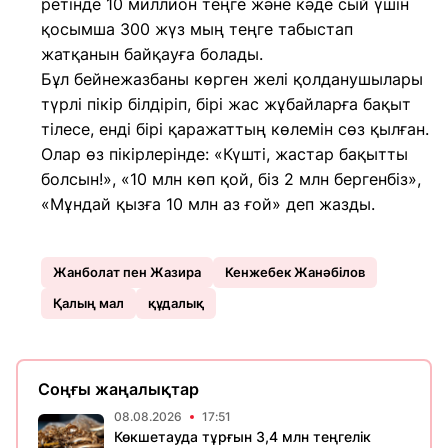
ретінде 10 миллион теңге және кәде сый үшін
қосымша 300 жүз мың теңге табыстап
жатқанын байқауға болады.
Бұл бейнежазбаны көрген желі қолданушылары
түрлі пікір білдіріп, бірі жас жұбайларға бақыт
тілесе, енді бірі қаражаттың көлемін сөз қылған.
Олар өз пікірлерінде: «Күшті, жастар бақытты
болсын!», «10 млн көп қой, біз 2 млн бергенбіз»,
«Мұндай қызға 10 млн аз ғой» деп жазды.
Жанболат пен Жазира
Кенжебек Жанәбілов
Қалың мал
құдалық
Соңғы жаңалықтар
08.08.2026
17:51
Көкшетауда тұрғын 3,4 млн теңгелік