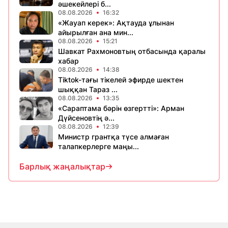
әшекейлері б...
08.08.2026
16:32
«Жауап керек»: Ақтауда ұлынан
айырылған ана мин...
08.08.2026
15:21
Шавкат Рахмоновтың отбасында қаралы
хабар
08.08.2026
14:38
Tiktok-тағы тікелей эфирде шектен
шыққан Тараз ...
08.08.2026
13:35
«Сараптама бәрін өзгертті»: Арман
Дүйсеновтің ә...
08.08.2026
12:39
Министр грантқа түсе алмаған
талапкерлерге маңы...
Барлық жаңалықтар