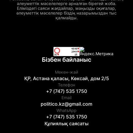
әлеуметтік мәселелерге арналған бірегей жоба.
Еліміздегі саяси жағдайлар, маңызды оқиғалар,
әлеуметтік мәселелер біздің назарымыздан тыс
қалмайды.
Бізбен байланыс
Мекен-жай
ҚР, Астана қаласы, Көксай, дом 2/5
Телефон
+7 (747) 535 1750
Email
politico.kz@gmail.com
WhatsApp
+7 (747) 535 1750
Құпиялық саясаты