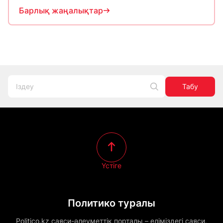
Барлық жаңалықтар
Табу
Үстіге
Политико туралы
Politico.kz саяси-әлеуметтік порталы – еліміздегі саяси,