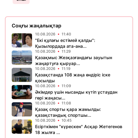
Соңғы жаңалықтар
10.08.2026
11:40
"Екі құлағы естімей қалды":
Қызылордада ата-ана...
10.08.2026
11:29
Қазақмыс Жезқазғандағы зауытын
жаңартуға қыруар...
10.08.2026
11:19
Қазақстанда 108 жаңа өндіріс іске
қосылды
10.08.2026
11:09
Әкімдер үшін нысанды күтіп ұстаудан
гөрі жаңасы...
10.08.2026
11:08
Қазақ спорты қара жамылды:
қазақстандық спортшы...
10.08.2026
10:45
Есірткімен "күрескен" Асқар Жетегенов
18 жылға ...