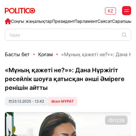
KZ
Соңғы жаңалықтар
Президент
Парламент
Саясат
Сарапшыл
Басты бет
Қоғам
«Мұның қажеті не?»»: Дана Нұр
«Мұның қажеті не?»»: Дана Нұржігіт
ресейлік шоуға қатысқан әнші Әміреге
ренішін айтты
23.12.2025
•
12:42
Әсел МҰРАТ
1229