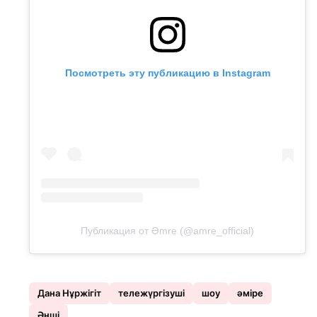
Посмотреть эту публикацию в Instagram
Публикация от Əmre (@amre_official)
Дана Нұржігіт
тележүргізуші
шоу
әміре
Әнші