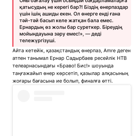
Оны бағалау үшін осындай бағдарламаларға
қатысудың не керегі бар?! Біздің өнерпаздар
үшін ішің ашиды екен. Ол өнерге енді ғана
тәй-тәй басып келе жатқан бала емес.
Ернардың өз жолы бар суреткер. Біреудің
мойындауына зәру емес!», — деді
тележүргізуші.
Айта кетейік, қазақстандық өнерпаз, Amre деген
атпен танымал Ернар Садырбаев ресейлік НТВ
телеарнасындағы «Браво! Бис!» шоуында
таңғажайып өнер көрсетіп, қазылар алқасының
жоғары бағасына ие болып, финалға өтті.