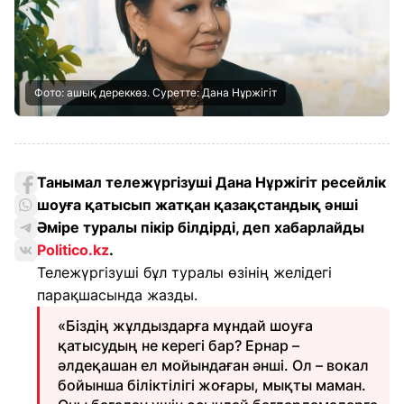
Фото: ашық дереккөз. Суретте: Дана Нұржігіт
Танымал тележүргізуші Дана Нұржігіт ресейлік
шоуға қатысып жатқан қазақстандық әнші
Әміре туралы пікір білдірді, деп хабарлайды
Politico.kz
.
Тележүргізуші бұл туралы өзінің желідегі
парақшасында жазды.
«Біздің жұлдыздарға мұндай шоуға
қатысудың не керегі бар? Ернар –
әлдеқашан ел мойындаған әнші. Ол – вокал
бойынша біліктілігі жоғары, мықты маман.