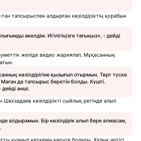
тан тапсырыспен алдырған көзілдіріктің қорабын
лығымды әкелдім. Игілігіңізге тағыңыз», - дейді
леуметтік желіде видео жариялап, Мұқасанның
атын.
анның көзілдірігіне қызығып отырмын. Төрт түске
Маған да тапсырыс беретін болды. Күшті.
 дейді әнші.
 Шахзадаев көзілдірікті сыйлық ретінде алып
нде алдырамын. Бір көзілдірік алып бере алмасам,
.
ты қуанып кеткенін көруге болады. Халық әртісі