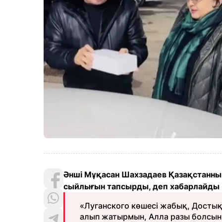
Әнші Мұқасан Шахзадаев Қазақстанның
сыйлығын тапсырды, деп хабарлайды 
«Луганского көшесі жабық, Досты
алып жатырмын, Алла разы болсын»