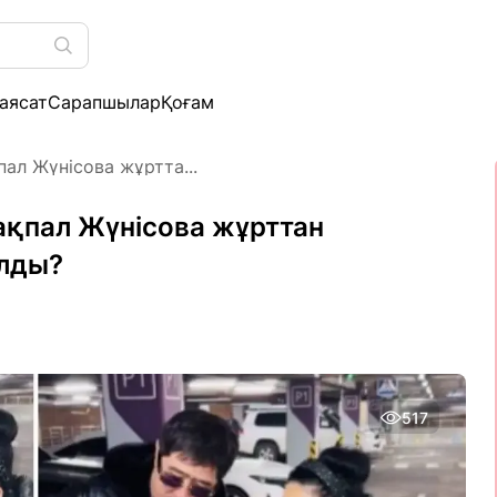
аясат
Сарапшылар
Қоғам
ал Жүнісова жұртта...
ақпал Жүнісова жұрттан
лды?
517