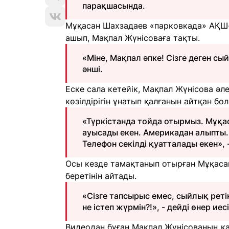
парақшасында.
Мұқасан Шахзадаев «парковкада» АҚШ-
ашып, Мақпал Жүнісоваға тақты.
«Міне, Мақпал әпке! Сізге деген сый
әнші.
Еске сала кетейік, Мақпал Жүнісова ә
көзілдірігін ұнатып қалғанын айтқан бол
«Түркістанда тойда отырмыз. Мұқас
ауысады екен. Америкадан алыпты. 
Телефон секілді қуатталады екен», -
Осы кезде тамақтанып отырған Мұқасан
беретінін айтады.
«Сізге тапсырыс емес, сыйлық реті
не істеп жүрмін?!», - дейді өнер иесі
Видеодан бұған Мақпал Жүнісованың қат