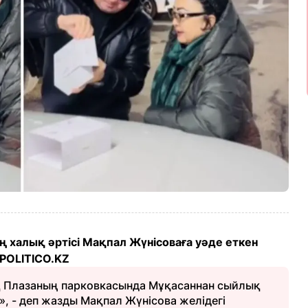
 халық әртісі Мақпал Жүнісоваға уәде еткен
POLITICO.KZ
қ Плазаның парковкасында Мұқасаннан сыйлық
, - деп жазды Мақпал Жүнісова желідегі