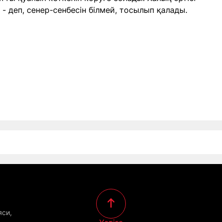
 деп, сенер-сенбесін білмей, тосылып қалады.
яси,