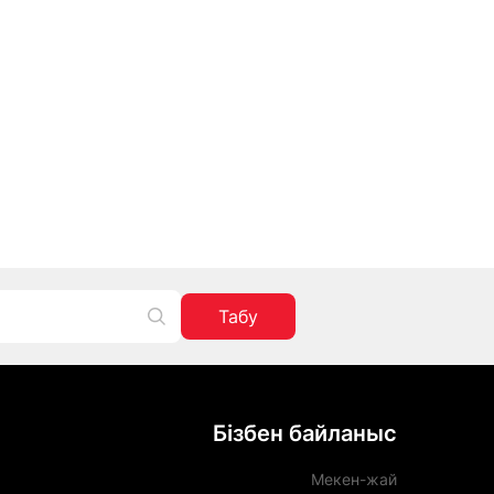
Табу
Бізбен байланыс
Мекен-жай