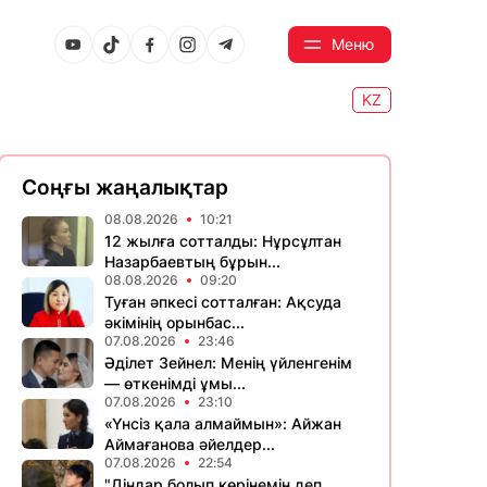
Меню
KZ
Соңғы жаңалықтар
08.08.2026
10:21
12 жылға сотталды: Нұрсұлтан
Назарбаевтың бұрын...
08.08.2026
09:20
Туған әпкесі сотталған: Ақсуда
әкімінің орынбас...
07.08.2026
23:46
Әділет Зейнел: Менің үйленгенім
— өткенімді ұмы...
07.08.2026
23:10
«Үнсіз қала алмаймын»: Айжан
Аймағанова әйелдер...
07.08.2026
22:54
"Діндар болып көрінемін деп