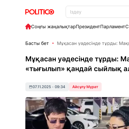
Соңғы жаңалықтар
Президент
Парламент
С
Басты бет
Мұқасан уәдесінде тұрды: Мақп
Мұқасан уәдесінде тұрды: М
«тығылып» қандай сыйлық а
07.11.2025
•
09:34
Айсұлу Мұрат