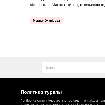
«Мәссаған! Маған сыйлық жасамақшы», -
Мақпал Жүнісова
Политико туралы
Politico.kz саяси-әлеуметтік порталы – еліміздегі са
әлеуметтік мәселелерге арналған бірегей жоба.