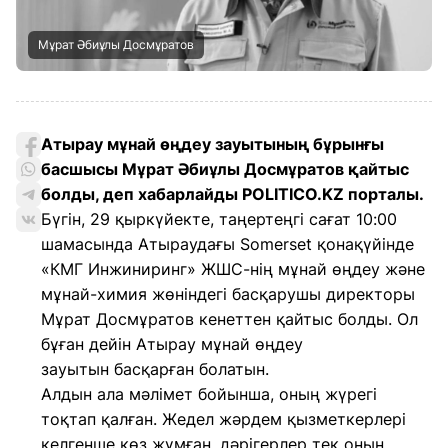
Мұрат Әбиұлы Досмұратов
Атырау мұнай өңдеу зауытының бұрынғы
басшысы Мұрат Әбиұлы Досмұратов қайтыс
болды, деп хабарлайды POLITICO.KZ порталы.
Бүгін, 29 қыркүйекте, таңертеңгі сағат 10:00
шамасында Атыраудағы Somerset қонақүйінде
«КМГ Инжиниринг» ЖШС-нің мұнай өңдеу және
мұнай-химия жөніндегі басқарушы директоры
Мұрат Досмұратов кенеттен қайтыс болды. Ол
бұған дейін Атырау мұнай өңдеу
зауытын басқарған болатын.
Алдын ала мәлімет бойынша, оның жүрегі
тоқтап қалған. Жедел жәрдем қызметкерлері
келгенше көз жұмған, дәрігерлер тек оның