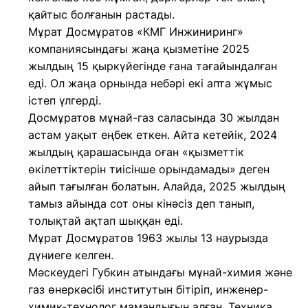
қайтыс болғанын растады.
Мұрат Досмұратов «КМГ Инжиниринг»
компаниясындағы жаңа қызметіне 2025
жылдың 15 қыркүйегінде ғана тағайындалған
еді. Ол жаңа орнында небәрі екі апта жұмыс
істеп үлгерді.
Досмұратов мұнай-газ саласында 30 жылдан
астам уақыт еңбек еткен. Айта кетейік, 2024
жылдың қарашасында оған «қызметтік
өкілеттіктерін тиісінше орындамады» деген
айып тағылған болатын. Алайда, 2025 жылдың
тамыз айында сот оны кінәсіз деп танып,
толықтай ақтап шыққан еді.
Мұрат Досмұратов 1963 жылы 13 наурызда
дүниеге келген.
Мәскеудегі Губкин атындағы мұнай-химия және
газ өнеркәсібі институтын бітіріп, инженер-
химик-технолог мамандығын алған. Техника