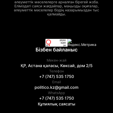
әлеуметтік мәселелерге арналған бірегей жоба.
Еліміздегі саяси жағдайлар, маңызды оқиғалар,
әлеуметтік мәселелер біздің назарымыздан тыс
қалмайды.
Бізбен байланыс
Мекен-жай
ҚР, Астана қаласы, Көксай, дом 2/5
Телефон
+7 (747) 535 1750
Email
politico.kz@gmail.com
WhatsApp
+7 (747) 535 1750
Құпиялық саясаты