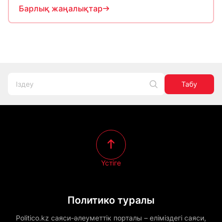
Барлық жаңалықтар
Табу
Үстіге
Политико туралы
Politico.kz саяси-әлеуметтік порталы – еліміздегі саяси,