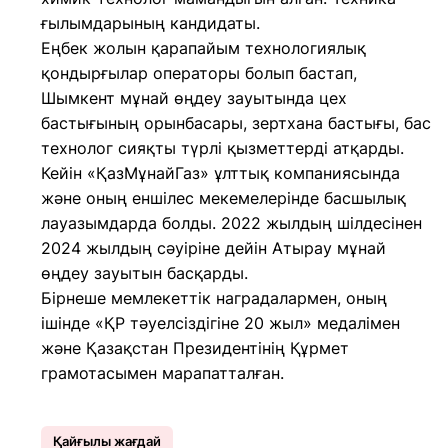
ғылымдарының кандидаты.
Еңбек жолын қарапайым технологиялық
қондырғылар операторы болып бастап,
Шымкент мұнай өңдеу зауытында цех
бастығының орынбасары, зертхана бастығы, бас
технолог сияқты түрлі қызметтерді атқарды.
Кейін «ҚазМұнайГаз» ұлттық компаниясында
және оның еншілес мекемелерінде басшылық
лауазымдарда болды. 2022 жылдың шілдесінен
2024 жылдың сәуіріне дейін Атырау мұнай
өңдеу зауытын басқарды.
Бірнеше мемлекеттік наградалармен, оның
ішінде «ҚР тәуелсіздігіне 20 жыл» медалімен
және Қазақстан Президентінің Құрмет
грамотасымен марапатталған.
Қайғылы жағдай