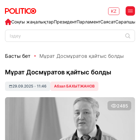
KZ
Соңғы жаңалықтар
Президент
Парламент
Саясат
Сарапшыл
Басты бет
Мұрат Досмұратов қайтыс болды
Мұрат Досмұратов қайтыс болды
29.09.2025
•
11:46
Абзал БАХЫТЖАНОВ
2485