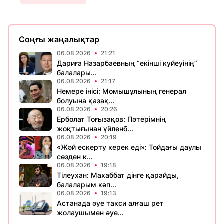
Соңғы жаңалықтар
06.08.2026
21:21
Дариға Назарбаевның “екінші куйеуінің”
балалары...
06.08.2026
21:17
Немере інісі: Момышұлының генерал
болуына қазақ...
06.08.2026
20:26
Ерболат Тоғызақов: Пәтерімнің
жоқтығынан үйленб...
06.08.2026
20:19
«Жәй ескерту керек еді»: Тойдағы даулы
сөзден к...
06.08.2026
19:18
Тілеухан: Махаббат дінге қарайды,
балаларым кәп...
06.08.2026
19:13
Астанада әуе такси алғаш рет
жолаушымен әуе...