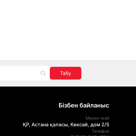
Табу
Бізбен байланыс
Мекен-жай
ҚР, Астана қаласы, Көксай, дом 2/5
Телефон