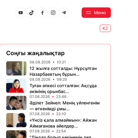
Меню
KZ
Соңғы жаңалықтар
08.08.2026
10:21
12 жылға сотталды: Нұрсұлтан
Назарбаевтың бұрын...
08.08.2026
09:20
Туған әпкесі сотталған: Ақсуда
әкімінің орынбас...
07.08.2026
23:46
Әділет Зейнел: Менің үйленгенім
— өткенімді ұмы...
07.08.2026
23:10
«Үнсіз қала алмаймын»: Айжан
Аймағанова әйелдер...
07.08.2026
22:54
"Діндар болып көрінемін деп