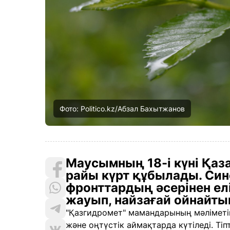
Фото: Politico.kz/Абзал Бахытжанов
Маусымның 18-і күні Қаз
райы күрт құбылады. Си
фронттардың әсерінен ел
жауып, найзағай ойнайты
"Қазгидромет" мамандарының мәліметін
және оңтүстік аймақтарда күтіледі. Ті