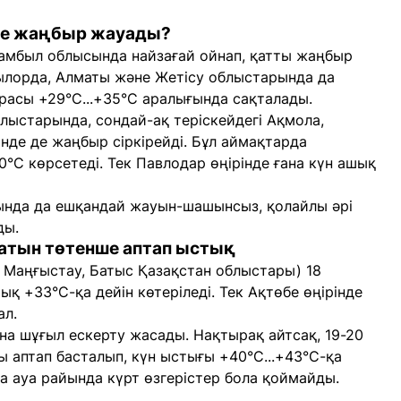
рде жаңбыр жауады?
 Жамбыл облысында найзағай ойнап, қатты жаңбыр
зылорда, Алматы және Жетісу облыстарында да
урасы +29°C...+35°C аралығында сақталады.
ыстарында, сондай-ақ теріскейдегі Ақмола,
інде де жаңбыр сіркірейді. Бұл аймақтарда
0°C көрсетеді. Тек Павлодар өңірінде ғана күн ашық
ында да ешқандай жауын-шашынсыз, қолайлы әрі
ды.
ратын төтенше аптап ыстық
, Маңғыстау, Батыс Қазақстан облыстары) 18
ық +33°C-қа дейін көтеріледі. Тек Ақтөбе өңірінде
ал.
а шұғыл ескерту жасады. Нақтырақ айтсақ, 19-20
ы аптап басталып, күн ыстығы +40°C...+43°C-қа
нда ауа райында күрт өзгерістер бола қоймайды.