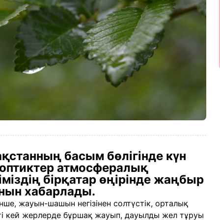
ақстанның басым бөлігінде күн
ноптиктер атмосфералық
іміздің бірқатар өңірінде жаңбыр
нын хабарлады.
ше, жауын-шашын негізінен солтүстік, орталық
пті кей жерлерде бұршақ жауып, дауылды жел тұруы