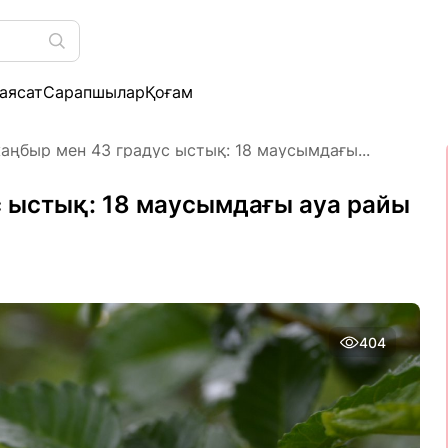
аясат
Сарапшылар
Қоғам
аңбыр мен 43 градус ыстық: 18 маусымдағы...
 ыстық: 18 маусымдағы ауа райы
404