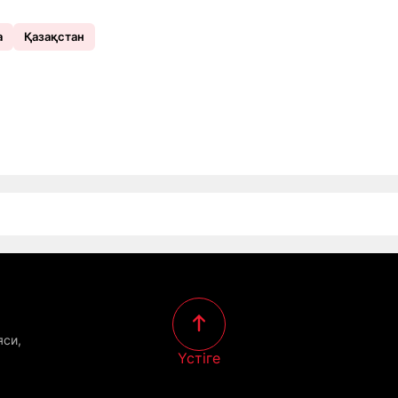
а
Қазақстан
яси,
Үстіге