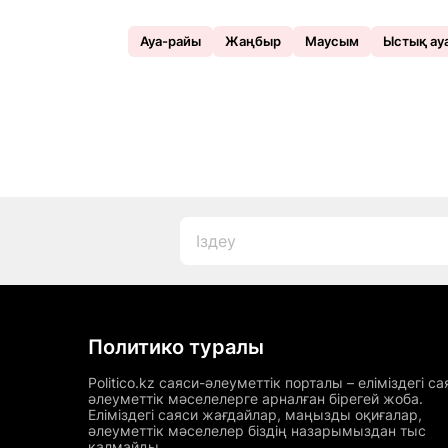
Ауа-райы
Жаңбыр
Маусым
Ыстық ау
Политико туралы
Politico.kz саяси-әлеуметтік порталы – еліміздегі са
әлеуметтік мәселелерге арналған бірегей жоба.
Еліміздегі саяси жағдайлар, маңызды оқиғалар,
әлеуметтік мәселелер біздің назарымыздан тыс
қалмайды.