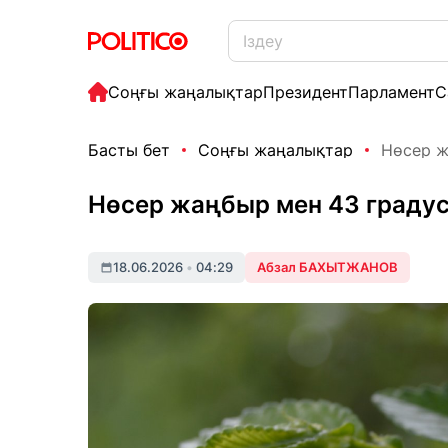
Соңғы жаңалықтар
Президент
Парламент
С
Басты бет
Соңғы жаңалықтар
Нөсер ж
Нөсер жаңбыр мен 43 градус
18.06.2026
•
04:29
Абзал БАХЫТЖАНОВ