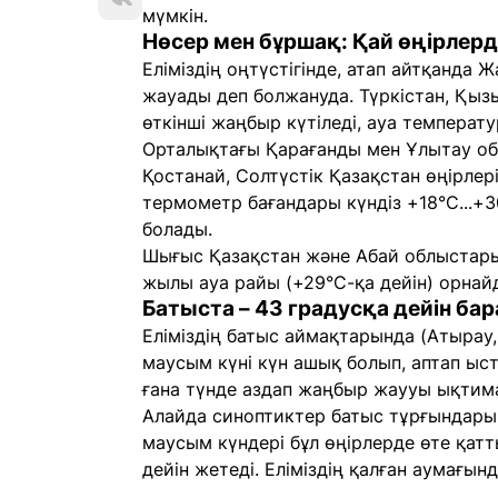
мүмкін.
Нөсер мен бұршақ: Қай өңірле
Еліміздің оңтүстігінде, атап айтқанда
жауады деп болжануда. Түркістан, Қы
өткінші жаңбыр күтіледі, ауа температ
Орталықтағы Қарағанды мен Ұлытау обл
Қостанай, Солтүстік Қазақстан өңірлер
термометр бағандары күндіз +18°C...+3
болады.
Шығыс Қазақстан және Абай облыстар
жылы ауа райы (+29°C-қа дейін) орнай
Батыста – 43 градусқа дейін ба
Еліміздің батыс аймақтарында (Атырау
маусым күні күн ашық болып, аптап ыст
ғана түнде аздап жаңбыр жаууы ықтим
Алайда синоптиктер батыс тұрғындарын
маусым күндері бұл өңірлерде өте қатт
дейін жетеді. Еліміздің қалған аумағы