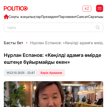
KZ
Соңғы жаңалықтар
Президент
Парламент
Саясат
Сарапшыл
Басты бет
Нұрлан Еспанов: «Көңілді адамға өмірде 
Нұрлан Еспанов: «Көңілді адамға өмірде
ештеңе бұйырмайды екен»
22.10.2025
•
22:47
Берік Арманов
894