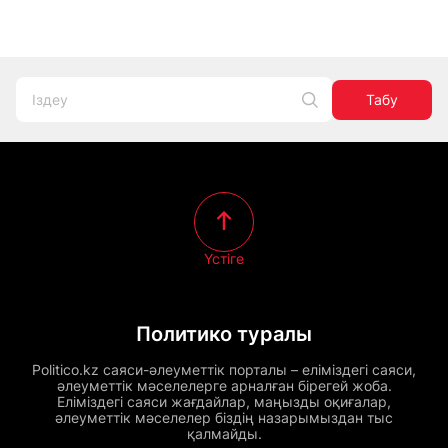
Табу
Үстіге
Политико туралы
Politico.kz саяси-әлеуметтік порталы – еліміздегі саяси,
әлеуметтік мәселелерге арналған бірегей жоба.
Еліміздегі саяси жағдайлар, маңызды оқиғалар,
әлеуметтік мәселелер біздің назарымыздан тыс
қалмайды.