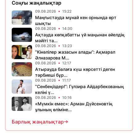
Соңғы жаңалықтар
09.08.2026
15:22
Маңғыстауда мұнай кен орнында өрт
шықты
09.08.2026
14:30
Ақтауда көпқабатты үй маңынан әйелдің
мәйіті та...
09.08.2026
13:23
“Кінәлілер жазасын алады”: Ақмарал
Әлназарова М...
09.08.2026
12:17
Атырауда балаға күш көрсетті деген
тәрбиеші бұр...
09.08.2026
11:17
“Сенбеңіздер!”: Гүлзира Айдарбекованың
келіні ү...
09.08.2026
10:16
«Мүмкін емес»: Арман Дүйсеновтің
ұлының өліміне...
Барлық жаңалықтар