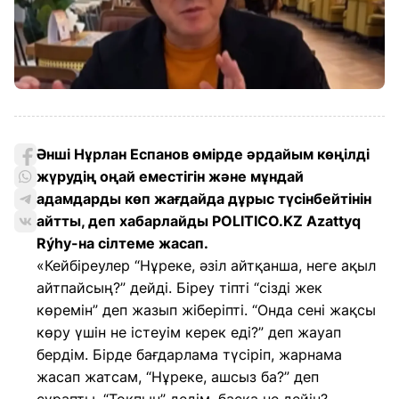
Әнші Нұрлан Еспанов өмірде әрдайым көңілді
жүрудің оңай еместігін және мұндай
адамдарды көп жағдайда дұрыс түсінбейтінін
айтты, деп хабарлайды POLITICO.KZ Azattyq
Rýhy-на сілтеме жасап.
«Кейбіреулер “Нұреке, әзіл айтқанша, неге ақыл
айтпайсың?” дейді. Біреу тіпті “сізді жек
көремін” деп жазып жіберіпті. “Онда сені жақсы
көру үшін не істеуім керек еді?” деп жауап
бердім. Бірде бағдарлама түсіріп, жарнама
жасап жатсам, “Нұреке, ашсыз ба?” деп