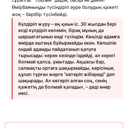
сұрапты. “Тоқпын” дедім, басқа не дейін?
Өмірбаяныңды түсіндіріп әуре болудың қажеті
жоқ – бәрібір түсінбейді.
Күлдіріп жүру – ең қиын іс. 30 жылдан бері
елді күлдіріп келемін, бірақ мұның да
шаршататынын енді түсіндім. Көңілді адамға
өмірде ештеңе бұйырмайды екен. Көпшілік
ондай адамды пайдаланып қалуға
тырысады: керек кезінде іздейді, ал керегі
болмай қалса, ұмытады. Ақшасы бар,
салмақты ортаға шақырмайды, керісінше,
құлап тұрған жерге “көтеріп жібереді” деп
шақырады. Ал көтеріп алған соң, сенің
қажетің де болмай қалады», – деді өнер
иесі.