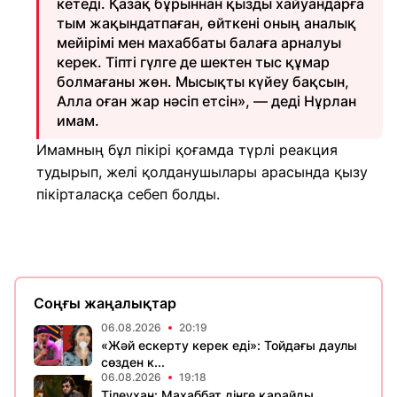
кетеді. Қазақ бұрыннан қызды хайуандарға
тым жақындатпаған, өйткені оның аналық
мейірімі мен махаббаты балаға арналуы
керек. Тіпті гүлге де шектен тыс құмар
болмағаны жөн. Мысықты күйеу бақсын,
Алла оған жар нәсіп етсін», — деді Нұрлан
имам.
Имамның бұл пікірі қоғамда түрлі реакция
тудырып, желі қолданушылары арасында қызу
пікірталасқа себеп болды.
Соңғы жаңалықтар
06.08.2026
20:19
«Жәй ескерту керек еді»: Тойдағы даулы
сөзден к...
06.08.2026
19:18
Тілеухан: Махаббат дінге қарайды,