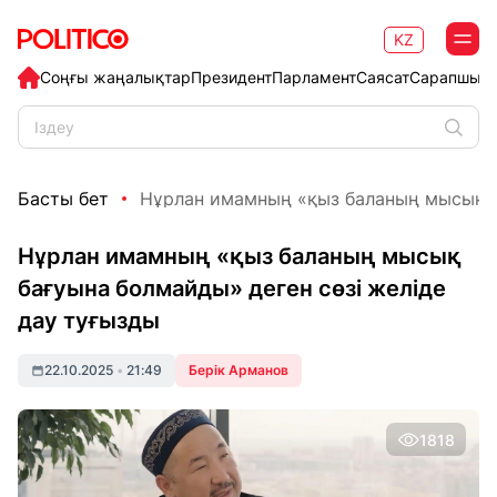
KZ
Соңғы жаңалықтар
Президент
Парламент
Саясат
Сарапшыл
Басты бет
Нұрлан имамның «қыз баланың мысық ба
Нұрлан имамның «қыз баланың мысық
бағуына болмайды» деген сөзі желіде
дау туғызды
22.10.2025
•
21:49
Берік Арманов
1818