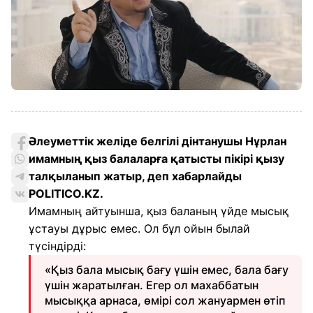
Әлеуметтік желіде белгілі дінтанушы Нұрлан
имамның қыз балаларға қатысты пікірі қызу
талқыланып жатыр, деп хабарлайды
POLITICO.KZ.
Имамның айтуынша, қыз баланың үйде мысық
ұстауы дұрыс емес. Ол бұл ойын былай
түсіндірді:
«Қыз бала мысық бағу үшін емес, бала бағу
үшін жаратылған. Егер ол махаббатын
мысыққа арнаса, өмірі сол жануармен өтіп