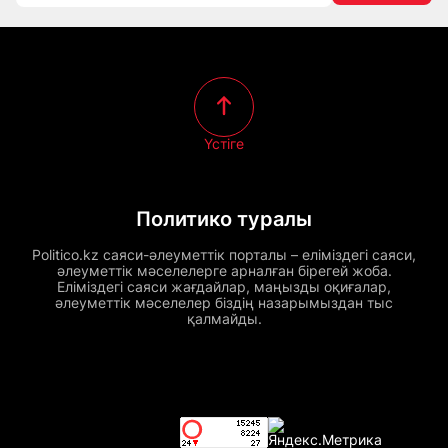
Үстіге
Политико туралы
Politico.kz саяси-әлеуметтік порталы – еліміздегі саяси,
әлеуметтік мәселелерге арналған бірегей жоба.
Еліміздегі саяси жағдайлар, маңызды оқиғалар,
әлеуметтік мәселелер біздің назарымыздан тыс
қалмайды.