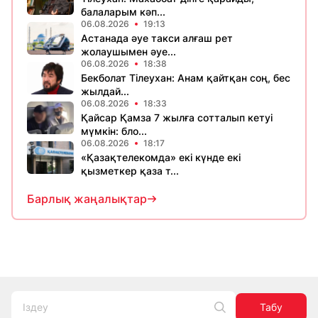
балаларым кәп...
06.08.2026
19:13
Астанада әуе такси алғаш рет
жолаушымен әуе...
06.08.2026
18:38
Бекболат Тілеухан: Анам қайтқан соң, бес
жылдай...
06.08.2026
18:33
Қайсар Қамза 7 жылға сотталып кетуі
мүмкін: бло...
06.08.2026
18:17
«Қазақтелекомда» екі күнде екі
қызметкер қаза т...
Барлық жаңалықтар
Табу