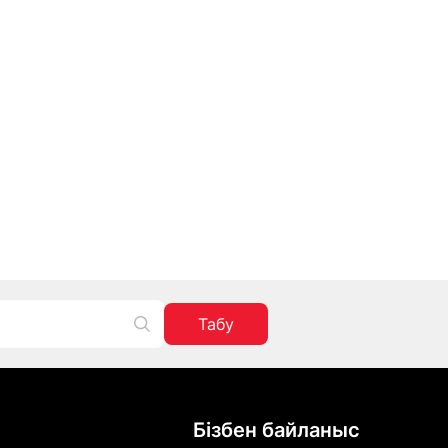
Табу
Бізбен байланыс