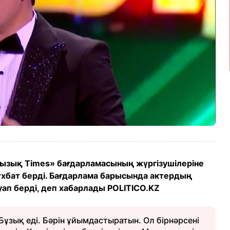
Қызық Times» бағдарламасының жүргізушілеріне
хбат берді. Бағдарлама барысында актердың
ап берді, деп хабарлады POLITICO.KZ
Бұзық еді. Бәрін ұйымдастыратын. Ол бірнәрсені