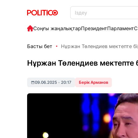
Соңғы жаңалықтар
Президент
Парламент
С
Басты бет
Нұржан Төлендиев мектепте бі
Нұржан Төлендиев мектепте б
09.06.2025
•
20:17
Берік Арманов