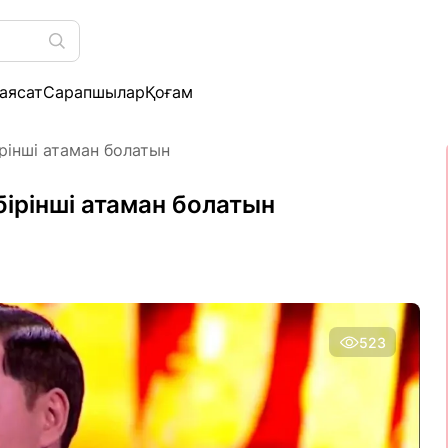
аясат
Сарапшылар
Қоғам
рінші атаман болатын
ірінші атаман болатын
523