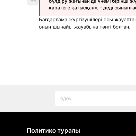
бүлдіру жағынан да үнемі бірінші жүр
каратеге қатысқан», - деді сыныпт
Бағдарлама жүргізушілері осы жауаптан 
оның шынайы жауабына тәнті болған.
Политико туралы