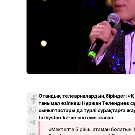
Отандық телеарналардың біріндегі «
танымал әзілкеш Нұржан Төлендиев сұ
сыныптастары да түрлі сұрақтарға жау
turkystan.kz-ке сілтеме жасап.
«Мектепте бірінші атаман болатын. 