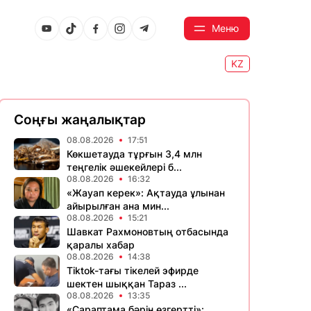
Меню
KZ
Соңғы жаңалықтар
08.08.2026
17:51
Көкшетауда тұрғын 3,4 млн
теңгелік әшекейлері б...
08.08.2026
16:32
«Жауап керек»: Ақтауда ұлынан
айырылған ана мин...
08.08.2026
15:21
Шавкат Рахмоновтың отбасында
қаралы хабар
08.08.2026
14:38
Tiktok-тағы тікелей эфирде
шектен шыққан Тараз ...
08.08.2026
13:35
«Сараптама бәрін өзгертті»: