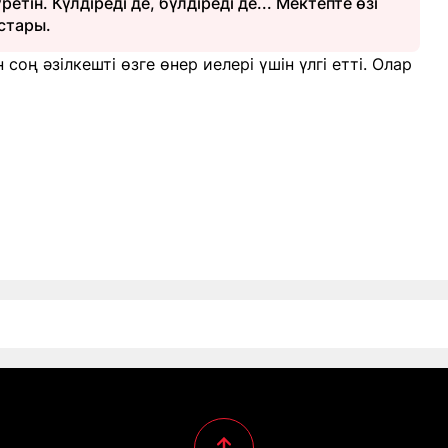
етін. Күлдіреді де, бүлдіреді де... Мектепте өзі
астары.
соң әзілкешті өзге өнер иелері үшін үлгі етті. Олар