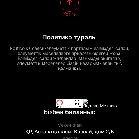
Үстіге
Политико туралы
Politico.kz саяси-әлеуметтік порталы – еліміздегі саяси,
әлеуметтік мәселелерге арналған бірегей жоба.
Еліміздегі саяси жағдайлар, маңызды оқиғалар,
әлеуметтік мәселелер біздің назарымыздан тыс
қалмайды.
Бізбен байланыс
Мекен-жай
ҚР, Астана қаласы, Көксай, дом 2/5
Телефон