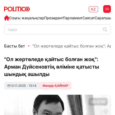
KZ
Соңғы жаңалықтар
Президент
Парламент
Саясат
Сарапшыл
Басты бет
"Ол жертөледе қайтыс болған жоқ": Арм
"Ол жертөледе қайтыс болған жоқ":
Арман Дүйсеновтің өліміне қатысты
шындық ашылды
13.11.2025
•
15:14
Мөлдір ҚАЙНАР
4738