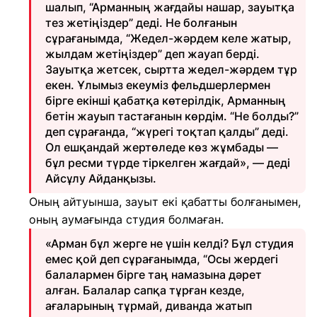
шалып, “Арманның жағдайы нашар, зауытқа
тез жетіңіздер” деді. Не болғанын
сұрағанымда, “Жедел-жәрдем келе жатыр,
жылдам жетіңіздер” деп жауап берді.
Зауытқа жетсек, сыртта жедел-жәрдем тұр
екен. Ұлымыз екеуміз фельдшерлермен
бірге екінші қабатқа көтерілдік, Арманның
бетін жауып тастағанын көрдім. “Не болды?”
деп сұрағанда, “жүрегі тоқтап қалды” деді.
Ол ешқандай жертөледе көз жұмбады —
бұл ресми түрде тіркелген жағдай», — деді
Айсұлу Айданқызы.
Оның айтуынша, зауыт екі қабатты болғанымен,
оның аумағында студия болмаған.
«Арман бұл жерге не үшін келді? Бұл студия
емес қой деп сұрағанымда, “Осы жердегі
балалармен бірге таң намазына дәрет
алған. Балалар сапқа тұрған кезде,
ағаларының тұрмай, диванда жатып