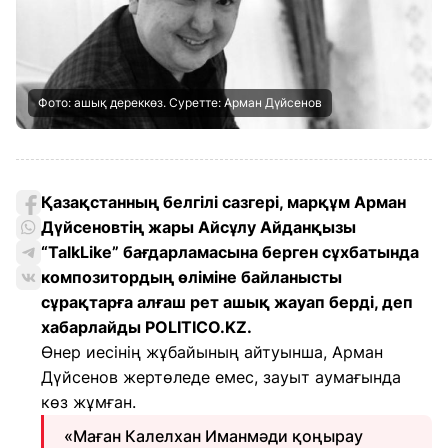
Фото: ашық дереккөз. Суретте: Арман Дүйсенов
Қазақстанның белгілі сазгері, марқұм Арман
Дүйсеновтің жары Айсұлу Айданқызы
“TalkLike” бағдарламасына берген сұхбатында
композитордың өліміне байланысты
сұрақтарға алғаш рет ашық жауап берді, деп
хабарлайды POLITICO.KZ.
Өнер иесінің жұбайының айтуынша, Арман
Дүйсенов жертөледе емес, зауыт аумағында
көз жұмған.
«Маған Калелхан Иманмәди қоңырау