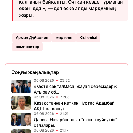
қалғанын байқапты. Оятқан кезде тұрмаған
екен” деді», — деп еске алды марқұмның
жары.
Арман Дүйсенов
жертөле
Кісі өлімі
композитор
Соңғы жаңалықтар
06.08.2026
23:32
«Кесте сақталмаса, жауап бересіздер»:
Атырау об...
06.08.2026
22:08
Қазақстаннан кеткен Нұртас Адамбай
АҚШ-қа көшуі...
06.08.2026
21:21
Дариға Назарбаевның “екінші куйеуінің”
балалары...
06.08.2026
21:17