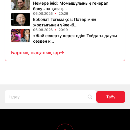
Немере інісі: Момышұлының генерал
болуына қазақ...
06.08.2026
20:26
Ерболат Тоғызақов: Пәтерімнің
жоқтығынан үйленб...
06.08.2026
20:19
«Жәй ескерту керек еді»: Тойдағы даулы
сөзден к...
Барлық жаңалықтар
Табу