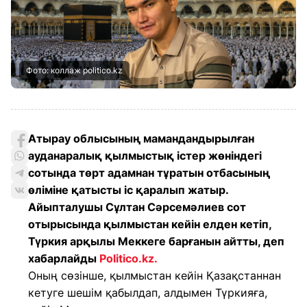
Фото: коллаж politico.kz
Атырау облысының мамандандырылған
ауданаралық қылмыстық істер жөніндегі
сотында төрт адамнан тұратын отбасының
өліміне қатысты іс қаралып жатыр.
Айыпталушы Сұлтан Сәрсемәлиев сот
отырысында қылмыстан кейін елден кетіп,
Түркия арқылы Меккеге барғанын айтты, деп
хабарлайды
Politico.kz.
Оның сөзінше, қылмыстан кейін Қазақстаннан
кетуге шешім қабылдап, алдымен Түркияға,