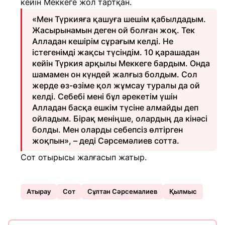
кейін Меккеге жол тартқан.
«Мен Түркияға қашуға шешім қабылдадым.
Жасырынамын деген ой болған жоқ. Тек
Алладан кешірім сұрағым келді. Не
істегенімді жақсы түсіндім. 10 қарашадан
кейін Түркия арқылы Меккеге бардым. Онда
шамамен он күндей жалғыз болдым. Сол
жерде өз-өзіме қол жұмсау туралы да ой
келді. Себебі мені бұл әрекетім үшін
Алладан басқа ешкім түсіне алмайды деп
ойладым. Бірақ меніңше, олардың да кінәсі
болды. Мен оларды себепсіз өлтірген
жоқпын», – деді Сәрсемәлиев сотта.
Сот отырысы жалғасып жатыр.
Атырау
Сот
Сұлтан Сәрсемалиев
Қылмыс