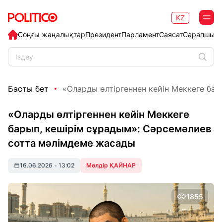
KZ
Соңғы жаңалықтар
Президент
Парламент
Саясат
Сарапшыл
Басты бет
«Оларды өлтіргеннен кейін Меккеге барып
«Оларды өлтіргеннен кейін Меккеге
барып, кешірім сұрадым»: Сәрсемәлиев
сотта мәлімдеме жасады
16.06.2026
•
13:02
Мөлдір ҚАЙНАР
1855