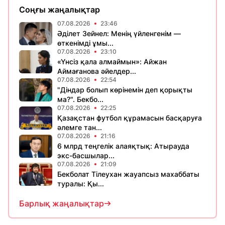
Соңғы жаңалықтар
07.08.2026
23:46
Әділет Зейнел: Менің үйленгенім —
өткенімді ұмы...
07.08.2026
23:10
«Үнсіз қала алмаймын»: Айжан
Аймағанова әйелдер...
07.08.2026
22:54
"Діндар болып көрінемін деп қорықты
ма?". Бекбо...
07.08.2026
22:25
Қазақстан футбол құрамасын басқаруға
әлемге тан...
07.08.2026
21:16
6 млрд теңгелік алаяқтық: Атырауда
экс-басшылар...
07.08.2026
21:09
Бекболат Тілеухан жауапсыз махаббаты
туралы: Қы...
Барлық жаңалықтар