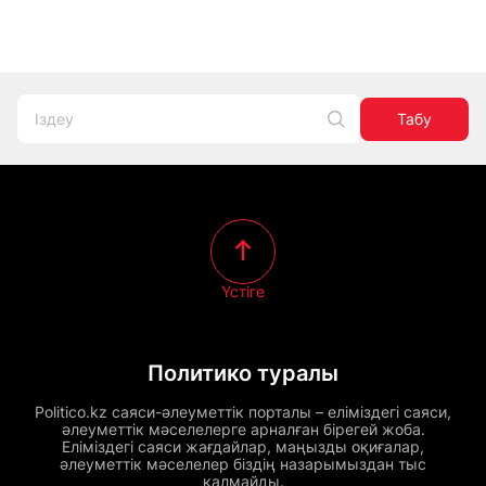
Табу
Үстіге
Политико туралы
Politico.kz саяси-әлеуметтік порталы – еліміздегі саяси,
әлеуметтік мәселелерге арналған бірегей жоба.
Еліміздегі саяси жағдайлар, маңызды оқиғалар,
әлеуметтік мәселелер біздің назарымыздан тыс
қалмайды.