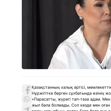
Қазақстанның халық әртісі, мемлекет
Нұржігітке берген сұхбатында өзінің ж
«Парасатты, жүрегі тап-таза адам. Мен
жыл бала болмады. Сол кезде мен оған 