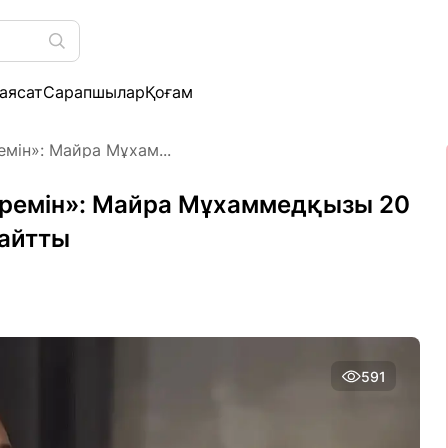
аясат
Сарапшылар
Қоғам
емін»: Майра Мұхам...
беремін»: Майра Мұхаммедқызы 20
 айтты
591