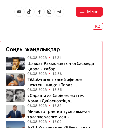
Меню
KZ
Соңғы жаңалықтар
08.08.2026
15:21
Шавкат Рахмоновтың отбасында
қаралы хабар
08.08.2026
14:38
Tiktok-тағы тікелей эфирде
шектен шыққан Тараз ...
08.08.2026
13:35
«Сараптама бәрін өзгертті»:
Арман Дүйсеновтің ә...
08.08.2026
12:39
Министр грантқа түсе алмаған
талапкерлерге маңы...
08.08.2026
12:02
АҚШ Украинамен КҚК-на соққы