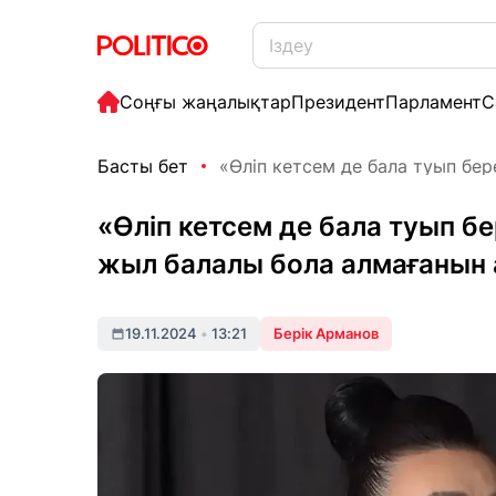
Соңғы жаңалықтар
Президент
Парламент
С
Басты бет
«Өліп кетсем де бала туып бер
«Өліп кетсем де бала туып 
жыл балалы бола алмағанын
19.11.2024
•
13:21
Берік Арманов