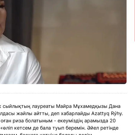
тік сыйлықтың лауреаты Майра Мұхамедқызы Дана
олдасы жайлы айтты, деп хабарлайды Azattyq Rýhy.
 оған риза болатыным - екеуміздің арамызда 20
«өліп кетсем де бала туып беремін. Әйел ретінде