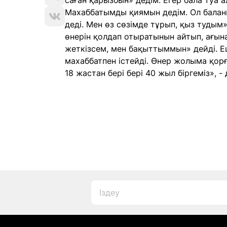
саған қарызбын» дедім. Егер бала туа а
Махаббатымды қиямын дедім. Ол баланы 
деді. Мен өз сөзімде тұрып, қыз тудым
өнерін қолдап отыратынын айтып, ағы
жеткізсем, мен бақыттыммын» дейді. 
махаббатпен істейді. Өнер жолыма қорғ
18 жастан бері бері 40 жыл біргеміз», - 