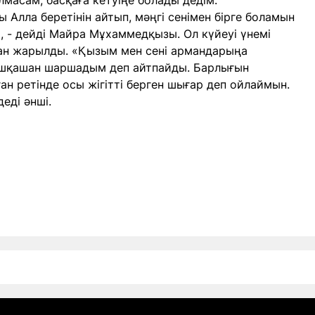
лмасам, басқаға кетуіңе болады дедім.
Алла беретінін айтып, мәңгі сенімен бірге боламын
», - дейді Майра Мұхаммедқызы. Ол күйеуі үнемі
нан жарылды. «Қызым мен сені армандарыңа
Ешқашан шаршадым деп айтпайды. Барлығын
ан ретінде осы жігітті берген шығар деп ойлаймын.
деді әнші.