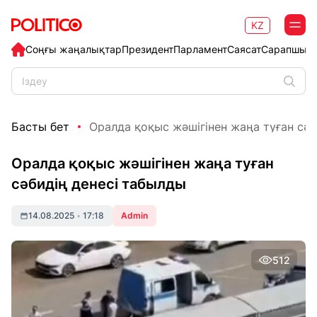
KZ
Соңғы жаңалықтар
Президент
Парламент
Саясат
Сарапшыл
Басты бет
Оралда қоқыс жәшігінен жаңа туған сәби
Оралда қоқыс жәшігінен жаңа туған
сәбидің денесі табылды
14.08.2025
•
17:18
Admin
512