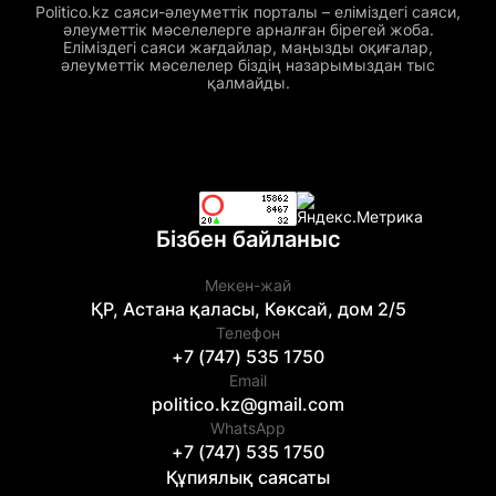
Politico.kz саяси-әлеуметтік порталы – еліміздегі саяси,
әлеуметтік мәселелерге арналған бірегей жоба.
Еліміздегі саяси жағдайлар, маңызды оқиғалар,
әлеуметтік мәселелер біздің назарымыздан тыс
қалмайды.
Бізбен байланыс
Мекен-жай
ҚР, Астана қаласы, Көксай, дом 2/5
Телефон
+7 (747) 535 1750
Email
politico.kz@gmail.com
WhatsApp
+7 (747) 535 1750
Құпиялық саясаты