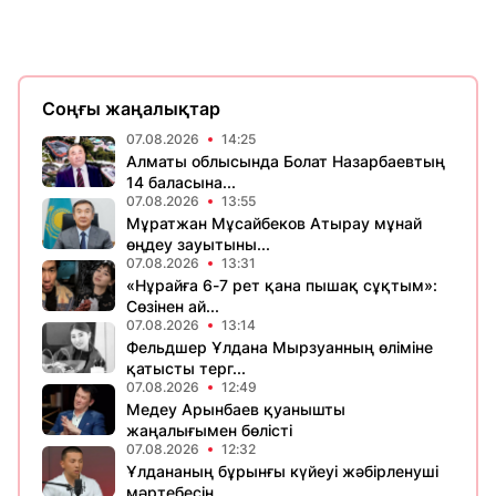
Соңғы жаңалықтар
07.08.2026
14:25
Алматы облысында Болат Назарбаевтың
14 баласына...
07.08.2026
13:55
Мұратжан Мұсайбеков Атырау мұнай
өңдеу зауытыны...
07.08.2026
13:31
«Нұрайға 6-7 рет қана пышақ сұқтым»:
Сөзінен ай...
07.08.2026
13:14
Фельдшер Ұлдана Мырзуанның өліміне
қатысты терг...
07.08.2026
12:49
Медеу Арынбаев қуанышты
жаңалығымен бөлісті
07.08.2026
12:32
Ұлдананың бұрынғы күйеуі жәбірленуші
мәртебесін...