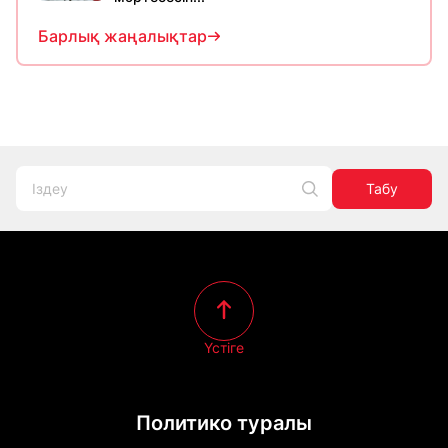
Барлық жаңалықтар
Табу
Үстіге
Политико туралы