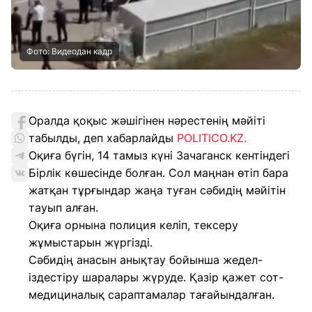
Фото: Видеодан кадр
Оралда қоқыс жәшігінен нәрестенің мәйіті
табылды, деп хабарлайды
POLITICO.KZ.
Оқиға бүгін, 14 тамыз күні Зачаганск кентіндегі
Бірлік көшесінде болған. Сол маңнан өтіп бара
жатқан тұрғындар жаңа туған сәбидің мәйітін
тауып алған.
Оқиға орнына полиция келіп, тексеру
жұмыстарын жүргізді.
Сәбидің анасын анықтау бойынша жедел-
іздестіру шаралары жүруде. Қазір қажет сот-
медициналық сараптамалар тағайындалған.