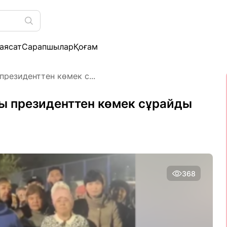
аясат
Сарапшылар
Қоғам
резиденттен көмек с...
ы президенттен көмек сұрайды
368