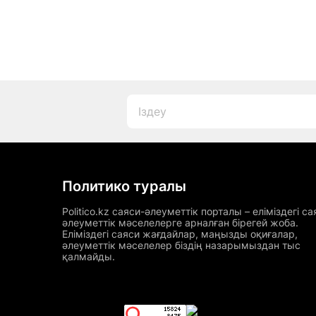
Политико туралы
Politico.kz саяси-әлеуметтік порталы – еліміздегі са
әлеуметтік мәселелерге арналған бірегей жоба.
Еліміздегі саяси жағдайлар, маңызды оқиғалар,
әлеуметтік мәселелер біздің назарымыздан тыс
қалмайды.