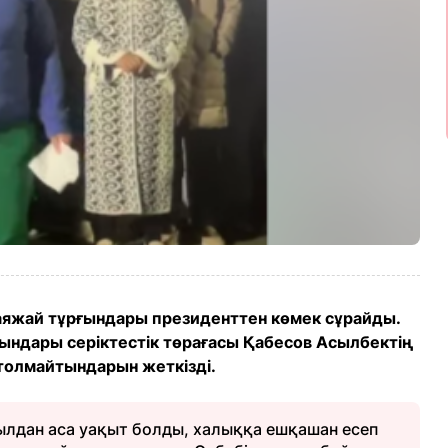
аяжай тұрғындары президенттен көмек сұрайды.
ғындары серіктестік төрағасы Қабесов Асылбектің
толмайтындарын жеткізді.
ылдан аса уақыт болды, халыққа ешқашан есеп