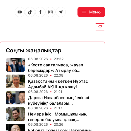
Меню
KZ
Соңғы жаңалықтар
06.08.2026
23:32
«Кесте сақталмаса, жауап
бересіздер»: Атырау об...
06.08.2026
22:08
Қазақстаннан кеткен Нұртас
Адамбай АҚШ-қа көшуі...
06.08.2026
21:21
Дариға Назарбаевның “екінші
куйеуінің” балалары...
06.08.2026
21:17
Немере інісі: Момышұлының
генерал болуына қазақ...
06.08.2026
20:26
Ерболат Тоғызақов: Пәтерімнің