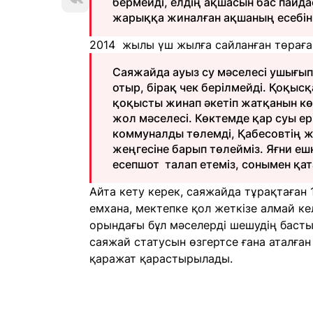
бермейді, елдің ақшасын бас пайда
жарыққа жиналған ақшаның есебін 
2014 жылы үш жылға сайланған төраға 
Саяжайда ауыз су мәселесі ушығып 
отыр, бірақ чек берілмейді. Қоқыс
қоқысты жинап әкетіп жатқанын көр
жол мәселесі. Көктемде қар суы ер
коммуналды төлемді, Қабесовтің ж
жеңгесіне барып төлейміз. Яғни еш
есепшот талап етеміз, сонымен қата
Айта кету керек, саяжайда тұрақтаған
емхана, мектепке қол жеткізе алмай ке
орындағы бұл мәселерді шешудің басты 
саяжай статусын өзгертсе ғана аталға
қаражат қарастырылады.