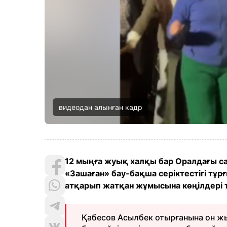
видеодан алынған кадр
12 мыңға жуық халқы бар Оралдағы с
«Зашаған» бау-бақша серіктестігі тұр
атқарып жатқан жұмысына көңілдері 
Қабесов Асылбек отырғанына он ж