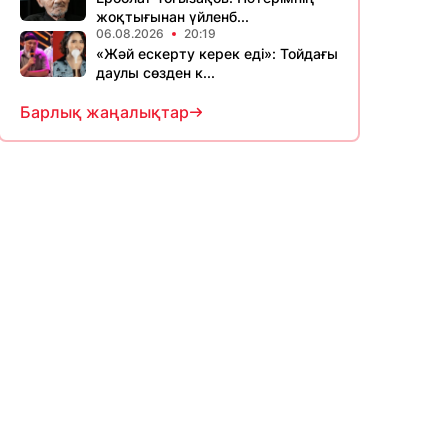
жоқтығынан үйленб...
06.08.2026
20:19
«Жәй ескерту керек еді»: Тойдағы
даулы сөзден к...
Барлық жаңалықтар