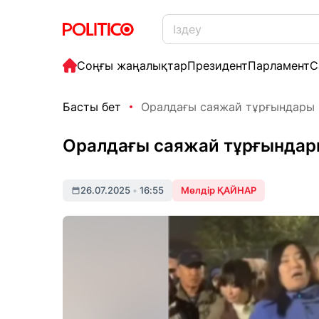
Соңғы жаңалықтар
Президент
Парламент
С
Басты бет
Оралдағы саяжай тұрғындары п
Оралдағы саяжай тұрғындар
26.07.2025
•
16:55
Мөлдір ҚАЙНАР