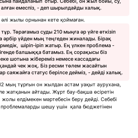
сына пайдаланып отыр. Себебі, он жыл бойы, су,
алған емеспіз, - деп шырылдайды халық.
әлі жылы орнынан кете қоймаған.
тұр. Төрағамыз суды 210 мыңға әр үйге өткізіп
қа әрбір үйден мың теңгеден жиналады. Бірақ
медік, шіріп-іріп жатыр. Ең үлкен проблема -
ігенде балшыққа батамыз. Ең сорақысы біз
еке шотына жібереміз немесе кассадағы
қандай чек жоқ. Біз ресми төлем жасайтын
р саяжайға статус берілсе дейміз, - дейді халық.
 12 мың тұрғын он жылдан астам уақыт аурухана,
ле жатқанын айтады. Жұрт бау-бақша өсіретін
жолы елдімекен мәртебесін беру дейді. Себебі
н проблемаларды шешу үшін қала бюджетінен