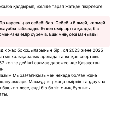
жазба қалдырып, желіде тарап жатқан пікірлерге
Әр нәрсенің өз себебі бар. Себебін білмей, көрмей
ң жауабы табылады. Өткен өмір артта қалды, біз
мен ғана өмір сүреміз. Ешкімнің сөзі маңызды
дік жас боксшыларының бірі, ол 2023 және 2025
 атын халықаралық аренада танытқан спортшы.
 келіге дейінгі салмақ дәрежесінде Қазақстан
н.
н Назым Мырзағалиқызымен некеде болған және
қолданушылары Махмұдтың жаңа өмірлік таңдауына
ға бақыт тілесе, енді бір бөлігі оның бұрынғы
тты.