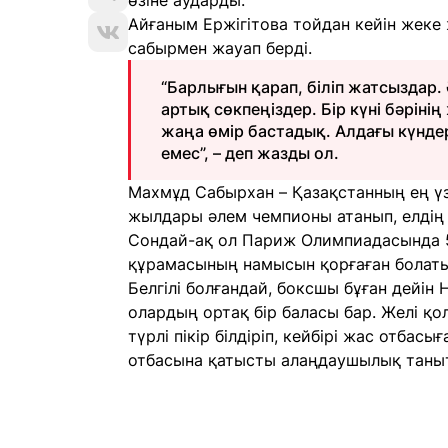
өзіне аударды.
Айғаным Ержігітова тойдан кейін жеке 
сабырмен жауап берді.
“Барлығын қарап, біліп жатсыздар. 
артық сөкпеңіздер. Бір күні бәріні
жаңа өмір бастадық. Алдағы күндер
емес”, – деп жазды ол.
Махмұд Сабырхан – Қазақстанның ең үз
жылдары әлем чемпионы атанып, елдің
Сондай-ақ ол Париж Олимпиадасында 57
құрамасының намысын қорғаған болаты
Белгілі болғандай, боксшы бұған дейі
олардың ортақ бір баласы бар. Желі 
түрлі пікір білдіріп, кейбірі жас отбасы
отбасына қатысты алаңдаушылық таны