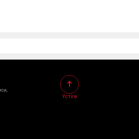
яси,
Үстіге