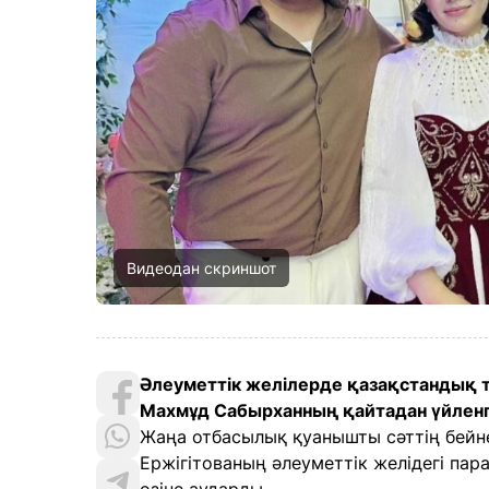
Видеодан скриншот
Әлеуметтік желілерде қазақстандық т
Махмұд Сабырханның қайтадан үйленг
Жаңа отбасылық қуанышты сәттің бей
Ержігітованың әлеуметтік желідегі п