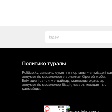
Политико туралы
Politico.kz саяси-әлеуметтік порталы – еліміздегі са
әлеуметтік мәселелерге арналған бірегей жоба.
Еліміздегі саяси жағдайлар, маңызды оқиғалар,
әлеуметтік мәселелер біздің назарымыздан тыс
қалмайды.