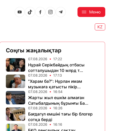
Меню
KZ
Соңғы жаңалықтар
07.08.2026
17:22
Нұрай Серікбайдың отбасы
сотталушыдан 10 млрд т...
07.08.2026
17:13
"Харам ба?": Нұрлан имам
музыкаға қатысты пікір...
07.08.2026
16:54
Жарты жыл ешкім алмаған
Сатыбалдының бұрынғы Ба...
07.08.2026
16:26
Бағдагүл емшіні тағы бір блогер
сотқа берді
07.08.2026
16:16
БҚО денсаулық сақтау