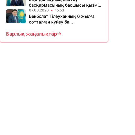
басқармасының басшысы қызм...
07.08.2026
15:53
Бекболат Тілеуханның 6 жылға
сотталған күйеу ба...
Барлық жаңалықтар