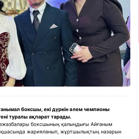
анымал боксшы, екі дүркін әлем чемпионы
ені туралы ақпарат тарады.
нежазбалары боксшының қалыңдығы Айғаным
арақшасында жарияланып, жұртшылықтың назарын