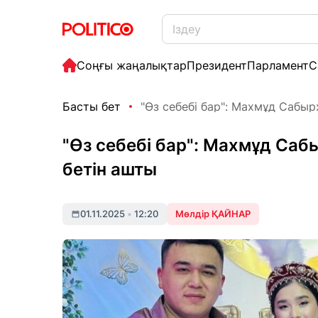
Соңғы жаңалықтар
Президент
Парламент
С
Басты бет
"Өз себебі бар": Махмұд Сабыр
"Өз себебі бар": Махмұд С
бетін ашты
01.11.2025
•
12:20
Мөлдір ҚАЙНАР