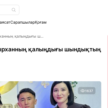
аясат
Сарапшылар
Қоғам
ханның қалыңдығы ш...
абырханның қалыңдығы шындықтың
1637