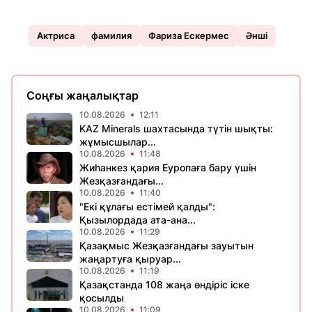
Актриса
фамилия
Фариза Ескермес
Әнші
Соңғы жаңалықтар
10.08.2026
12:11
KAZ Minerals шахтасында түтін шықты:
жұмысшылар...
10.08.2026
11:48
Жиһанкез қария Еуропаға бару үшін
Жезқазғандағы...
10.08.2026
11:40
"Екі құлағы естімей қалды":
Қызылордада ата-ана...
10.08.2026
11:29
Қазақмыс Жезқазғандағы зауытын
жаңартуға қыруар...
10.08.2026
11:19
Қазақстанда 108 жаңа өндіріс іске
қосылды
10.08.2026
11:09