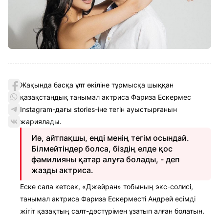
Жақында басқа ұлт өкіліне тұрмысқа шыққан
қазақстандық танымал актриса Фариза Ескермес
Instagram-дағы stories-іне тегін ауыстырғанын
жариялады.
Иә, айтпақшы, енді менің тегім осындай.
Білмейтіндер болса, біздің елде қос
фамилияны қатар алуға болады, - деп
жазды актриса.
Еске сала кетсек, «Джейран» тобының экс-солисі,
танымал актриса Фариза Ескерместі Андрей есімді
жігіт қазақтың салт-дәстүрімен ұзатып алған болатын.