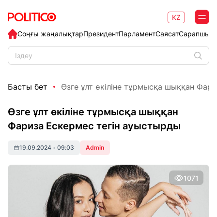
KZ
Соңғы жаңалықтар
Президент
Парламент
Саясат
Сарапшыл
Басты бет
Өзге ұлт өкіліне тұрмысқа шыққан Фари
Өзге ұлт өкіліне тұрмысқа шыққан
Фариза Ескермес тегін ауыстырды
19.09.2024
•
09:03
Admin
1071