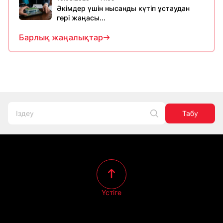
Әкімдер үшін нысанды күтіп ұстаудан
гөрі жаңасы...
Барлық жаңалықтар
Табу
Үстіге