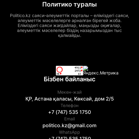
Политико туралы
Politico.kz саяси-әлеуметтік порталы – еліміздегі саяси,
әлеуметтік мәселелерге арналған бірегей жоба.
Еліміздегі саяси жағдайлар, маңызды оқиғалар,
әлеуметтік мәселелер біздің назарымыздан тыс
қалмайды.
Бізбен байланыс
Мекен-жай
ҚР, Астана қаласы, Көксай, дом 2/5
Телефон
+7 (747) 535 1750
Email
politico.kz@gmail.com
WhatsApp
+7 (747) 535 1750